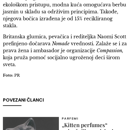
ekološkom pristupu, modna kuća omogućava berbu
jasmin u skladu sa održivim principima. Takođe,
njegova bočica izrađena je od 15% recikliranog
stakla.
Britanska glumica, pevačica i rediteljka Naomi Scott
prefinjeno dočarava
Nomade
vrednosti. Zalaže se i za
prava žena i ambasador je organizacije
Compassion,
koja pruža pomoć socijalno ugroženoj deci širom
sveta.
Foto:
PR
POVEZANI ČLANCI
PARFEMI
„Kitten perfumes“