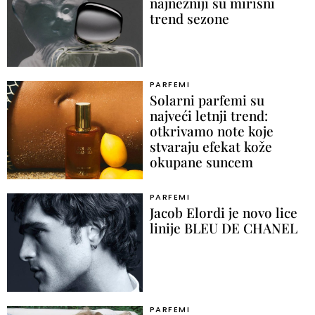
najnežniji su mirisni
trend sezone
PARFEMI
Solarni parfemi su
najveći letnji trend:
otkrivamo note koje
stvaraju efekat kože
okupane suncem
PARFEMI
Jacob Elordi je novo lice
linije BLEU DE CHANEL
PARFEMI