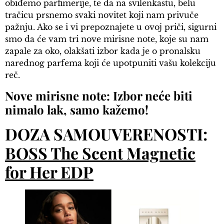
obiđemo parfimerije, te da na svilenkastu, belu
tračicu prsnemo svaki novitet koji nam privuče
pažnju. Ako se i vi prepoznajete u ovoj priči, sigurni
smo da će vam tri nove mirisne note, koje su nam
zapale za oko, olakšati izbor kada je o pronalsku
narednog parfema koji će upotpuniti vašu kolekciju
reč.
Nove mirisne note: Izbor neće biti
nimalo lak, samo kažemo!
DOZA SAMOUVERENOSTI:
BOSS The Scent Magnetic
for Her EDP