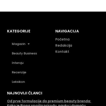
KATEGORIJE
NAVIGACIJA
Početna
Magazin
Redakcija
Kontakt
Beauty Business
Intervju
Recenzije
Leksikon
NAJNOVIJI ČLANCI
Od prve formulacije do premium beauty brenda:
Kako je Biona spojila prirodu, nauku i domaću