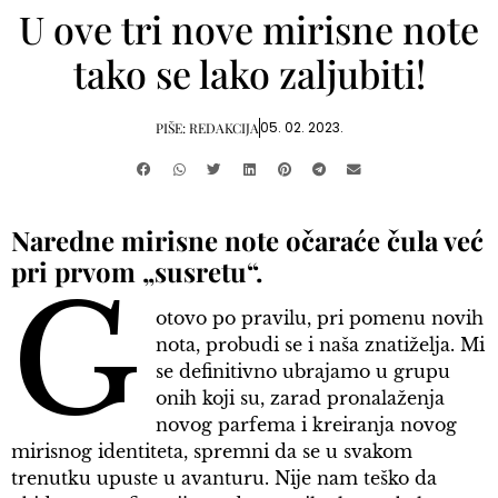
U ove tri nove mirisne note
tako se lako zaljubiti!
05. 02. 2023.
PIŠE:
REDAKCIJA
Naredne mirisne note očaraće čula već
pri prvom „susretu“.
G
otovo po pravilu, pri pomenu novih
nota, probudi se i naša znatiželja. Mi
se definitivno ubrajamo u grupu
onih koji su, zarad pronalaženja
novog parfema i kreiranja novog
mirisnog identiteta, spremni da se u svakom
trenutku upuste u avanturu. Nije nam teško da