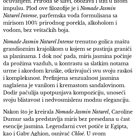
očuvanjem. Priroda se slavi, obožava i štiti u istom
impulsu. Plod ove filozofije je i
Nomade Jasmin
Naturel Intense
, parfemska voda formulisana sa
mirisom 100% prirodnog porekla, alkoholom i
vodom, bez veštačkih boja.
Nomade Jasmin Naturel Intense
trenutno golica maštu
grandioznim krajolikom u kojem se pustinja graniči
sa planinama. I dok noć pada, miris jasmina počinje
da prožima vazduh, u kontrastu sa slatkim notama
urme i akordom kruške, otkrivajući svu svoju raskoš
i kompleksnost. Prefinjena senzualnost jasmina
naglašena je vanilom i kremastom sandalovinom.
Dodir pačulija upotpunjava kompoziciju, unoseći
svoju blistavost i nedvosmislenu modnu eleganciju.
Nakon što je kreirala
Nomade Jasmin Naturel
, Caroline
Dumur sada predstavlja miris bez presedana u čast
esencije jasmina. Legendarni cvet potiče iz Egipta,
kao i Gaby Aghion, osnivač
Chloé
. U svom