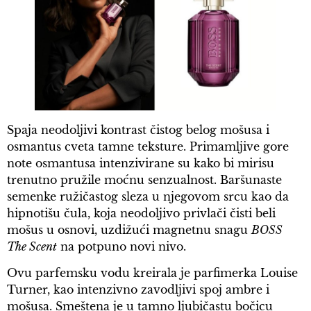
Spaja neodoljivi kontrast čistog belog mošusa i
osmantus cveta tamne teksture. Primamljive gore
note osmantusa intenzivirane su kako bi mirisu
trenutno pružile moćnu senzualnost. Baršunaste
semenke ružičastog sleza u njegovom srcu kao da
hipnotišu čula, koja neodoljivo privlači čisti beli
mošus u osnovi, uzdižući magnetnu snagu
BOSS
The Scent
na potpuno novi nivo.
Ovu parfemsku vodu kreirala je parfimerka Louise
Turner, kao intenzivno zavodljivi spoj ambre i
mošusa. Smeštena je u tamno ljubičastu bočicu