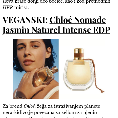
slova krase donji deo bočice, kao i kod prethodnih
HER
mirisa.
VEGANSKI:
Chloé Nomade
Jasmin Naturel Intense EDP
Za brend
Chloé
, želja za istraživanjem planete
neraskidivo je povezana sa željom za njenim