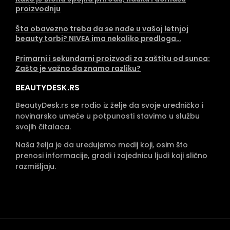
proizvodnju
Šta obavezno treba da se nađe u vašoj letnjoj
beauty torbi? NIVEA ima nekoliko predloga…
Primarni i sekundarni proizvodi za zaštitu od sunca:
Zašto je važno da znamo razliku?
BEAUTYDESK.RS
BeautyDesk.rs se rodio iz želje da svoje uredničko i
novinarsko umeće u potpunosti stavimo u službu
svojih čitalaca.
Naša želja je da uređujemo medij koji, osim što
prenosi informacije, gradi i zajednicu ljudi koji slično
razmišljaju.