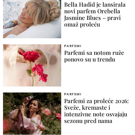
Bella Hadid je lansirala
novi parfem Orebella
Jasmine Blues – pravi
omaž proleću
PARFEMI
Parfemi sa notom ruže
ponovo su u trendu
PARFEMI
Parfemi za proleće 2026:
Sveže, kremaste i
intenzivne note osvajaju
sezonu pred nama