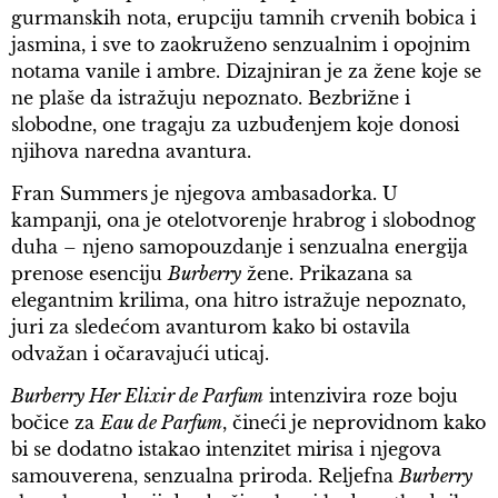
gurmanskih nota, erupciju tamnih crvenih bobica i
jasmina, i sve to zaokruženo senzualnim i opojnim
notama vanile i ambre. Dizajniran je za žene koje se
ne plaše da istražuju nepoznato. Bezbrižne i
slobodne, one tragaju za uzbuđenjem koje donosi
njihova naredna avantura.
Fran Summers je njegova ambasadorka. U
kampanji, ona je otelotvorenje hrabrog i slobodnog
duha – njeno samopouzdanje i senzualna energija
prenose esenciju
Burberry
žene. Prikazana sa
elegantnim krilima, ona hitro istražuje nepoznato,
juri za sledećom avanturom kako bi ostavila
odvažan i očaravajući uticaj.
Burberry Her Elixir de Parfum
intenzivira roze boju
bočice za
Eau de Parfum
, čineći je neprovidnom kako
bi se dodatno istakao intenzitet mirisa i njegova
samouverena, senzualna priroda. Reljefna
Burberry