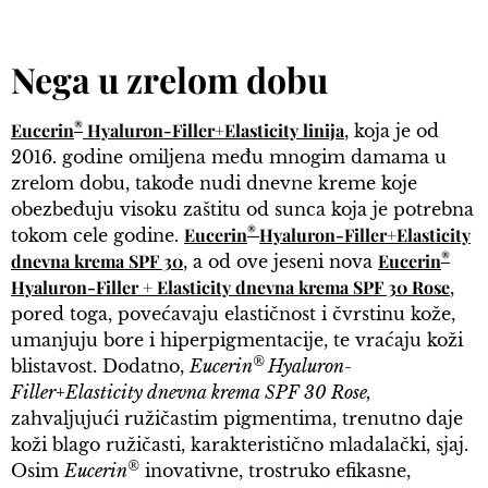
Nega u zrelom dobu
®
Eucerin
Hyaluron-Filler+Elasticity linija
, koja je od
2016. godine omiljena među mnogim damama u
zrelom dobu, takođe nudi dnevne kreme koje
obezbeđuju visoku zaštitu od sunca koja je potrebna
®
Eucerin
Hyaluron-Filler+Elasticity
tokom cele godine.
®
dnevna krema SPF 30
Eucerin
, a od ove jeseni nova
Hyaluron-Filler + Elasticity dnevna krema SPF 30 Rose
,
pored toga, povećavaju elastičnost i čvrstinu kože,
umanjuju bore i hiperpigmentacije, te vraćaju koži
®
blistavost. Dodatno,
Eucerin
Hyaluron-
Filler+Elasticity dnevna krema SPF 30 Rose,
zahvaljujući ružičastim pigmentima, trenutno daje
koži blago ružičasti, karakteristično mladalački, sjaj.
®
Osim
Eucerin
inovativne, trostruko efikasne,