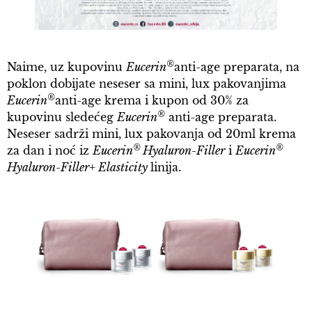
®
Naime, uz kupovinu
Eucerin
anti-age preparata, na
poklon dobijate neseser sa mini, lux pakovanjima
®
Eucerin
anti-age krema i kupon od 30% za
®
kupovinu sledećeg
Eucerin
anti-age preparata.
Neseser sadrži mini, lux pakovanja od 20ml krema
®
®
za dan i noć iz
Eucerin
Hyaluron-Filler
i
Eucerin
Hyaluron-Filler+ Elasticity
linija.