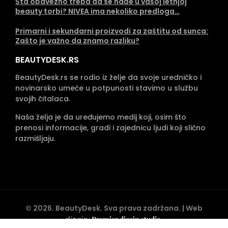
Šta obavezno treba da se nađe u vašoj letnjoj
beauty torbi? NIVEA ima nekoliko predloga…
Primarni i sekundarni proizvodi za zaštitu od sunca:
Zašto je važno da znamo razliku?
BEAUTYDESK.RS
BeautyDesk.rs se rodio iz želje da svoje uredničko i
novinarsko umeće u potpunosti stavimo u službu
svojih čitalaca.
Naša želja je da uređujemo medij koji, osim što
prenosi informacije, gradi i zajednicu ljudi koji slično
razmišljaju.
©
2026
. BeautyDesk. Sva prava zadržana. | Web
dizajn:
Premier dizajn studio
.