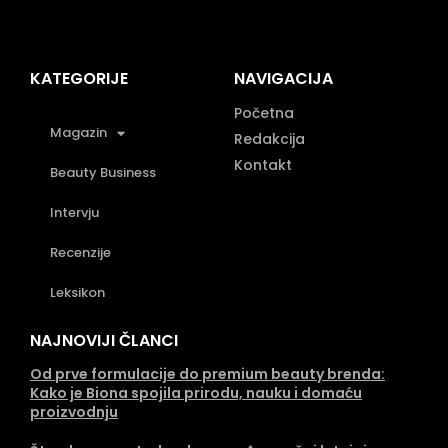
KATEGORIJE
NAVIGACIJA
Početna
Magazin
Redakcija
Kontakt
Beauty Business
Intervju
Recenzije
Leksikon
NAJNOVIJI ČLANCI
Od prve formulacije do premium beauty brenda:
Kako je Biona spojila prirodu, nauku i domaću
proizvodnju