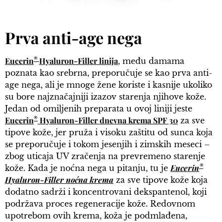
Prva anti-age nega
®
Eucerin
Hyaluron-Filler linija
, među damama
poznata kao srebrna, preporučuje se kao prva anti-
age nega, ali je mnoge žene koriste i kasnije ukoliko
su bore najznačajniji izazov starenja njihove kože.
Jedan od omiljenih preparata u ovoj liniji jeste
®
Eucerin
Hyaluron-Filler dnevna krema SPF 30
za sve
tipove kože, jer pruža i visoku zaštitu od sunca koja
se preporučuje i tokom jesenjih i zimskih meseci –
zbog uticaja UV zračenja na prevremeno starenje
®
Eucerin
kože. Kada je noćna nega u pitanju, tu je
Hyaluron-Filler noćna krema
za sve tipove kože koja
dodatno sadrži i koncentrovani dekspantenol, koji
podržava proces regeneracije kože. Redovnom
upotrebom ovih krema, koža je podmlađena,