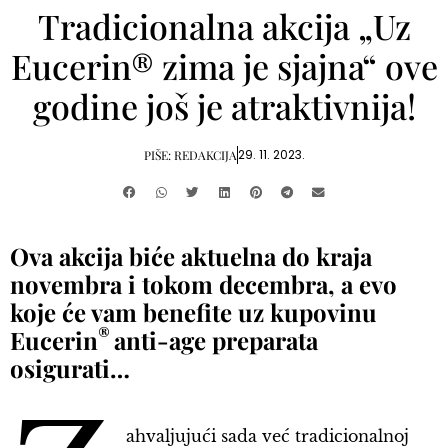
Tradicionalna akcija „Uz
Eucerin® zima je sjajna“ ove
godine još je atraktivnija!
29. 11. 2023.
PIŠE:
REDAKCIJA
Ova akcija biće aktuelna do kraja
novembra i tokom decembra, a evo
koje će vam benefite uz kupovinu
®
Eucerin
anti-age preparata
osigurati…
ahvaljujući sada već tradicionalnoj