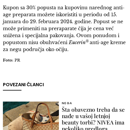
Kupon sa 30% popusta na kupovinu narednog anti-
age preparata možete iskoristiti u periodu od 15.
januara do 29. februara 2024. godine. Popust se ne
može primeniti na preraparate čija je cena već
snižena i specijalna pakovanja. Ovom ponudom i
®
popustom nisu obuhvaćeni
Eucerin
anti-age kreme
za negu područja oko očiju.
Foto:
PR
POVEZANI ČLANCI
NEGA
Šta obavezno treba da se
nađe u vašoj letnjoj
beauty torbi? NIVEA ima
nekoliko predloga…