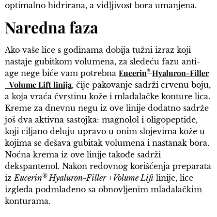
optimalno hidrirana, a vidljivost bora umanjena.
Naredna faza
Ako vaše lice s godinama dobija tužni izraz koji
nastaje gubitkom volumena, za sledeću fazu anti-
®
Eucerin
Hyaluron-Filler
age nege biće vam potrebna
+Volume Lift linija
, čije pakovanje sadrži crvenu boju,
a koja vraća čvrstinu kože i mladalačke konture lica.
Kreme za dnevnu negu iz ove linije dodatno sadrže
još dva aktivna sastojka: magnolol i oligopeptide,
koji ciljano deluju upravo u onim slojevima kože u
kojima se dešava gubitak volumena i nastanak bora.
Noćna krema iz ove linije takođe sadrži
dekspantenol. Nakon redovnog korišćenja preparata
®
iz
Eucerin
Hyaluron-Filler
+
Volume Lift
linije, lice
izgleda podmlađeno sa obnovljenim mladalačkim
konturama.