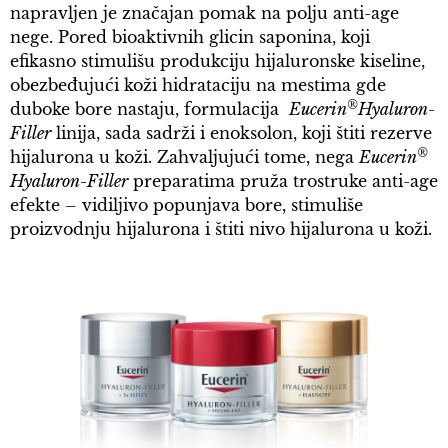
napravljen je značajan pomak na polju anti-age
nege. Pored bioaktivnih glicin saponina, koji
efikasno stimulišu produkciju hijaluronske kiseline,
obezbeđujući koži hidrataciju na mestima gde
®
duboke bore nastaju, formulacija
Eucerin
Hyaluron-
Filler
linija, sada sadrži i enoksolon, koji štiti rezerve
®
hijalurona u koži. Zahvaljujući tome, nega
Eucerin
Hyaluron-Filler
preparatima pruža trostruke anti-age
efekte – vidiljivo popunjava bore, stimuliše
proizvodnju hijalurona i štiti nivo hijalurona u koži.