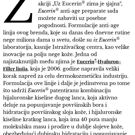
Z
®
akciji „Uz Eucerin
zima je sjajna“,
®
Eucerin
anti-age preparate sada
možete nabaviti uz posebne
pogodnosti. Formulacije anti-age
linija ovog brenda, koje su danas deo dnevne rutine
®
nege miliona dama u svetu, došle su
iz Eucerin
laboratorija, kasnije Istraživačkog centra, kao velike
inovacije na polju nege kože. Jedna od
®
Eucerin
Hyaluron-
najistaknutijih među njima je
Filler linija
, koja je 2006. godine napravila veliki
korak napred za celu dermokozmetičku industriju.
Formulacija ove linije i dalje je jedinstvena po tome
®
što sadrži
Eucerin
patentiranu kombinaciju
hijaluronske kiseline dugog lanca, koja aktivno
deluje na popunjavanje površinskih bora i
hidrataciju površinskog sloja kože, i hijaluronske
kiseline kratkog lanca, koja ima 40 puta manju
molekulsku masu i prodire u dublje slojeve kože,
obezbeđujući dubinsku hidrataciju i popunjavanje