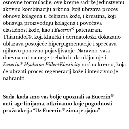
osnovne formulacije, ove kreme sadrže jedinstvenu
aktivnu kombinaciju arktina, koji ubrzava proces
obnove kolagena u ćelijama kože, i kreatina, koji
obnavlja proizvodnju kolagena i povećava
®
elastičnost kože, kao i
Eucerin
patentirani
Thiamidol®, koji klinički i dermatološki dokazano
ublažava postojeće hiperpigmentacije i sprečava
njihovo ponovno pojavljivanje. Naravno, vaša
dnevna rutina nege trebalo bi da uključuje i
®
Eucerin
Hyaluron Filler+Elasticity
noćnu kremu, koja
će ubrzati proces regeneracij kože i intenzivno je
nahraniti.
®
Sada, kada smo vas bolje upoznali sa Eucerin
anti-age linijama, otkrivamo koje pogodnosti
®
pruža akcija “Uz Eucerin
zima je sjajna”…