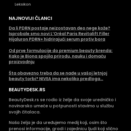
Leksikon
NAJNOVIJI ČLANCI
Da li PDRN postaje neizostavan deo nege kože?
Isprobale smo novi L’Oréal Paris Revitalift Filler
Hijaluron PDRN+ hidrirajući serum protiv bora
Od prve formulacije do premium beauty brenda:
Kako je Biona spojila prirodu, nauku i domaću
proizvodnju
Šta obavezno treba da se nađe u vašoj letnjoj
beauty torbi? NIVEA ima nekoliko predloga…
BEAUTYDESK.RS
BeautyDesk.rs se rodio iz želje da svoje uredničko i
novinarsko umeće u potpunosti stavimo u službu
svojih čitalaca.
Naša želja je da uređujemo medij koji, osim što
prenosi informacije, gradi i zajednicu ljudi koji slično