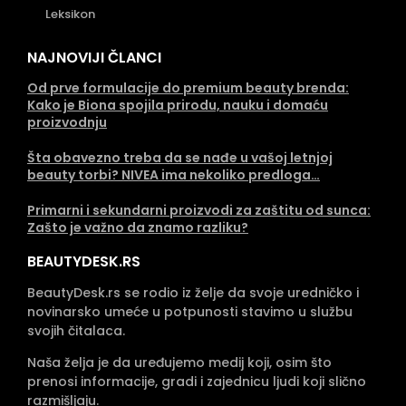
Leksikon
NAJNOVIJI ČLANCI
Od prve formulacije do premium beauty brenda:
Kako je Biona spojila prirodu, nauku i domaću
proizvodnju
Šta obavezno treba da se nađe u vašoj letnjoj
beauty torbi? NIVEA ima nekoliko predloga…
Primarni i sekundarni proizvodi za zaštitu od sunca:
Zašto je važno da znamo razliku?
BEAUTYDESK.RS
BeautyDesk.rs se rodio iz želje da svoje uredničko i
novinarsko umeće u potpunosti stavimo u službu
svojih čitalaca.
Naša želja je da uređujemo medij koji, osim što
prenosi informacije, gradi i zajednicu ljudi koji slično
razmišljaju.