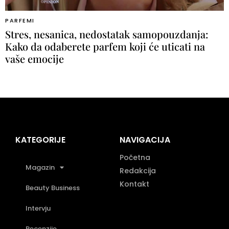
PARFEMI
Stres, nesanica, nedostatak samopouzdanja:
Kako da odaberete parfem koji će uticati na
vaše emocije
KATEGORIJE
NAVIGACIJA
Početna
Magazin
Redakcija
Kontakt
Beauty Business
Intervju
Recenzije