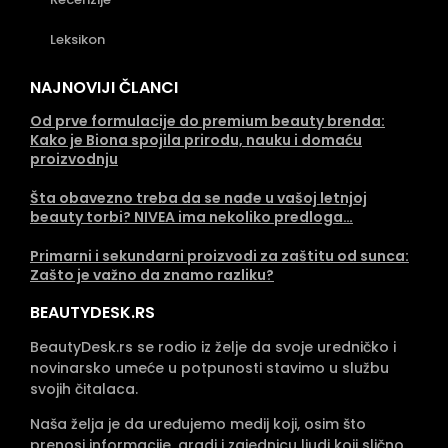
Leksikon
NAJNOVIJI ČLANCI
Od prve formulacije do premium beauty brenda:
Kako je Biona spojila prirodu, nauku i domaću
proizvodnju
Šta obavezno treba da se nađe u vašoj letnjoj
beauty torbi? NIVEA ima nekoliko predloga…
Primarni i sekundarni proizvodi za zaštitu od sunca:
Zašto je važno da znamo razliku?
BEAUTYDESK.RS
BeautyDesk.rs se rodio iz želje da svoje uredničko i
novinarsko umeće u potpunosti stavimo u službu
svojih čitalaca.
Naša želja je da uređujemo medij koji, osim što
prenosi informacije, gradi i zajednicu ljudi koji slično