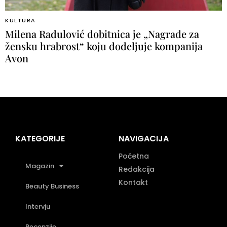
KULTURA
Milena Radulović dobitnica je „Nagrade za
žensku hrabrost“ koju dodeljuje kompanija
Avon
KATEGORIJE
NAVIGACIJA
Početna
Magazin
Redakcija
Kontakt
Beauty Business
Intervju
Recenzije