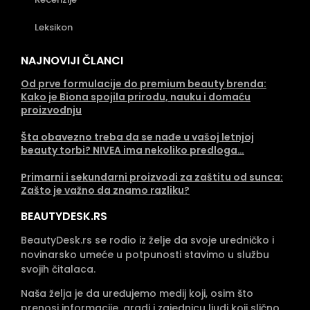
Leksikon
NAJNOVIJI ČLANCI
Od prve formulacije do premium beauty brenda:
Kako je Biona spojila prirodu, nauku i domaću
proizvodnju
Šta obavezno treba da se nađe u vašoj letnjoj
beauty torbi? NIVEA ima nekoliko predloga…
Primarni i sekundarni proizvodi za zaštitu od sunca:
Zašto je važno da znamo razliku?
BEAUTYDESK.RS
BeautyDesk.rs se rodio iz želje da svoje uredničko i
novinarsko umeće u potpunosti stavimo u službu
svojih čitalaca.
Naša želja je da uređujemo medij koji, osim što
prenosi informacije, gradi i zajednicu ljudi koji slično