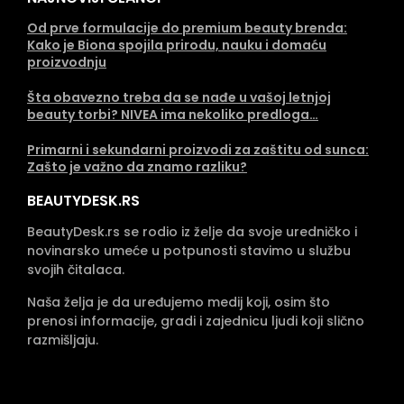
Od prve formulacije do premium beauty brenda:
Kako je Biona spojila prirodu, nauku i domaću
proizvodnju
Šta obavezno treba da se nađe u vašoj letnjoj
beauty torbi? NIVEA ima nekoliko predloga…
Primarni i sekundarni proizvodi za zaštitu od sunca:
Zašto je važno da znamo razliku?
BEAUTYDESK.RS
BeautyDesk.rs se rodio iz želje da svoje uredničko i
novinarsko umeće u potpunosti stavimo u službu
svojih čitalaca.
Naša želja je da uređujemo medij koji, osim što
prenosi informacije, gradi i zajednicu ljudi koji slično
razmišljaju.