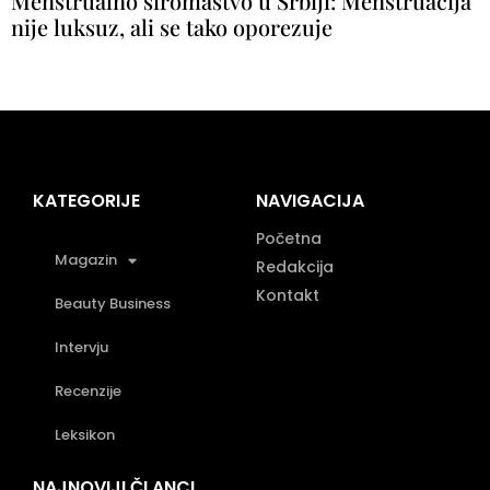
Menstrualno siromaštvo u Srbiji: Menstruacija
nije luksuz, ali se tako oporezuje
KATEGORIJE
NAVIGACIJA
Početna
Magazin
Redakcija
Kontakt
Beauty Business
Intervju
Recenzije
Leksikon
NAJNOVIJI ČLANCI