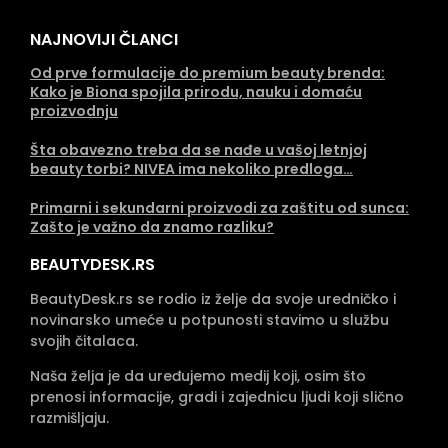
NAJNOVIJI ČLANCI
Od prve formulacije do premium beauty brenda:
Kako je Biona spojila prirodu, nauku i domaću
proizvodnju
Šta obavezno treba da se nađe u vašoj letnjoj
beauty torbi? NIVEA ima nekoliko predloga…
Primarni i sekundarni proizvodi za zaštitu od sunca:
Zašto je važno da znamo razliku?
BEAUTYDESK.RS
BeautyDesk.rs se rodio iz želje da svoje uredničko i
novinarsko umeće u potpunosti stavimo u službu
svojih čitalaca.
Naša želja je da uređujemo medij koji, osim što
prenosi informacije, gradi i zajednicu ljudi koji slično
razmišljaju.