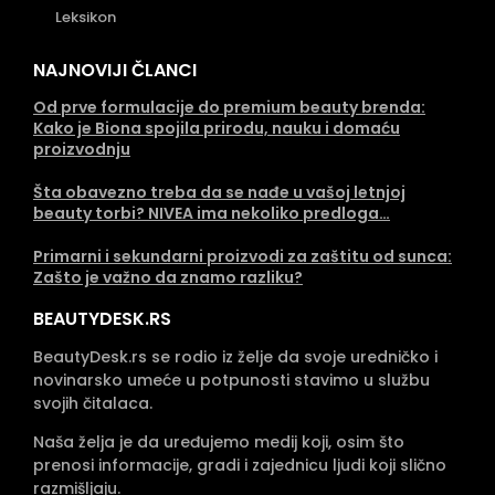
Leksikon
NAJNOVIJI ČLANCI
Od prve formulacije do premium beauty brenda:
Kako je Biona spojila prirodu, nauku i domaću
proizvodnju
Šta obavezno treba da se nađe u vašoj letnjoj
beauty torbi? NIVEA ima nekoliko predloga…
Primarni i sekundarni proizvodi za zaštitu od sunca:
Zašto je važno da znamo razliku?
BEAUTYDESK.RS
BeautyDesk.rs se rodio iz želje da svoje uredničko i
novinarsko umeće u potpunosti stavimo u službu
svojih čitalaca.
Naša želja je da uređujemo medij koji, osim što
prenosi informacije, gradi i zajednicu ljudi koji slično
razmišljaju.