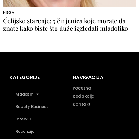
NEGA
Ćelijsko starenje: 5 činjenica koje morate da
znate kako biste što duže izgledali mladoliko
KATEGORIJE
NAVIGACIJA
Početna
Magazin
Redakcija
Kontakt
Beauty Business
Intervju
Recenzije