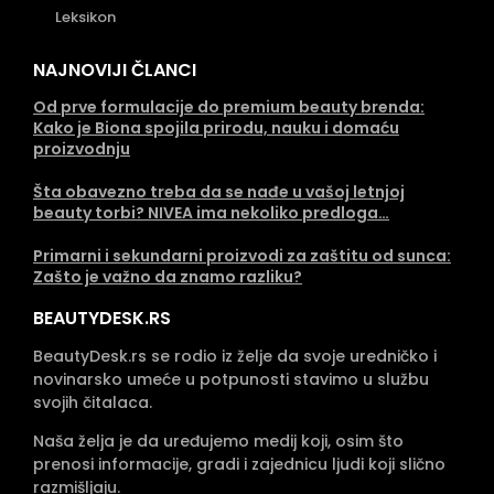
Leksikon
NAJNOVIJI ČLANCI
Od prve formulacije do premium beauty brenda:
Kako je Biona spojila prirodu, nauku i domaću
proizvodnju
Šta obavezno treba da se nađe u vašoj letnjoj
beauty torbi? NIVEA ima nekoliko predloga…
Primarni i sekundarni proizvodi za zaštitu od sunca:
Zašto je važno da znamo razliku?
BEAUTYDESK.RS
BeautyDesk.rs se rodio iz želje da svoje uredničko i
novinarsko umeće u potpunosti stavimo u službu
svojih čitalaca.
Naša želja je da uređujemo medij koji, osim što
prenosi informacije, gradi i zajednicu ljudi koji slično
razmišljaju.