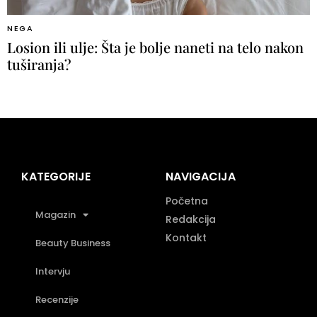
NEGA
Losion ili ulje: Šta je bolje naneti na telo nakon
tuširanja?
KATEGORIJE
NAVIGACIJA
Početna
Magazin
Redakcija
Kontakt
Beauty Business
Intervju
Recenzije