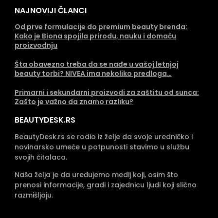
NAJNOVIJI ČLANCI
Od prve formulacije do premium beauty brenda:
Kako je Biona spojila prirodu, nauku i domaću
proizvodnju
Šta obavezno treba da se nađe u vašoj letnjoj
beauty torbi? NIVEA ima nekoliko predloga…
Primarni i sekundarni proizvodi za zaštitu od sunca:
Zašto je važno da znamo razliku?
BEAUTYDESK.RS
BeautyDesk.rs se rodio iz želje da svoje uredničko i
novinarsko umeće u potpunosti stavimo u službu
svojih čitalaca.
Naša želja je da uređujemo medij koji, osim što
prenosi informacije, gradi i zajednicu ljudi koji slično
razmišljaju.