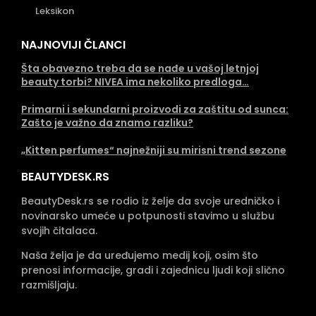
Leksikon
NAJNOVIJI ČLANCI
Šta obavezno treba da se nađe u vašoj letnjoj
beauty torbi? NIVEA ima nekoliko predloga…
Primarni i sekundarni proizvodi za zaštitu od sunca:
Zašto je važno da znamo razliku?
„Kitten perfumes“ najnežniji su mirisni trend sezone
BEAUTYDESK.RS
BeautyDesk.rs se rodio iz želje da svoje uredničko i
novinarsko umeće u potpunosti stavimo u službu
svojih čitalaca.
Naša želja je da uređujemo medij koji, osim što
prenosi informacije, gradi i zajednicu ljudi koji slično
razmišljaju.