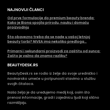
NAJNOVIJI ČLANCI
Od prve formulacije do premium beauty brenda:
Kako je Biona spojila prirodu, nauku i domaću
proizvodnju
Šta obavezno treba da se nađe u vašoj letnjoj
beauty torbi? NIVEA ima nekoliko predloga…
Primarni i sekundarni proizvodi za zaštitu od sunca:
Zašto je važno da znamo razliku?
BEAUTYDESK.RS
BeautyDesk.rs se rodio iz želje da svoje uredničko i
novinarsko umeće u potpunosti stavimo u službu
svojih čitalaca.
Naša želja je da uređujemo medij koji, osim što
prenosi informacije, gradi i zajednicu ljudi koji slično
razmišljaju.