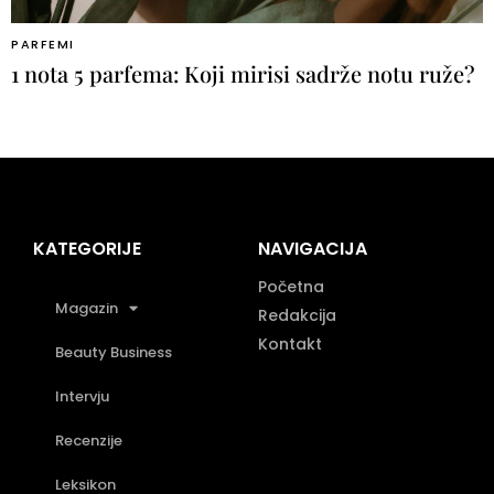
PARFEMI
1 nota 5 parfema: Koji mirisi sadrže notu ruže?
KATEGORIJE
NAVIGACIJA
Početna
Magazin
Redakcija
Kontakt
Beauty Business
Intervju
Recenzije
Leksikon