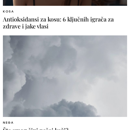
KOSA
Antioksidansi za kosu: 6 ključnih igrača za
zdrave i jake vlasi
NEGA