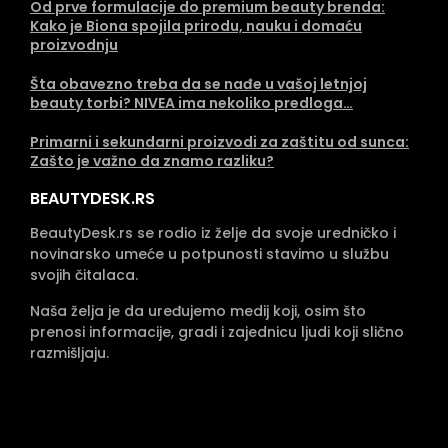
Od prve formulacije do premium beauty brenda:
Kako je Biona spojila prirodu, nauku i domaću
proizvodnju
Šta obavezno treba da se nađe u vašoj letnjoj
beauty torbi? NIVEA ima nekoliko predloga…
Primarni i sekundarni proizvodi za zaštitu od sunca:
Zašto je važno da znamo razliku?
BEAUTYDESK.RS
BeautyDesk.rs se rodio iz želje da svoje uredničko i
novinarsko umeće u potpunosti stavimo u službu
svojih čitalaca.
Naša želja je da uređujemo medij koji, osim što
prenosi informacije, gradi i zajednicu ljudi koji slično
razmišljaju.