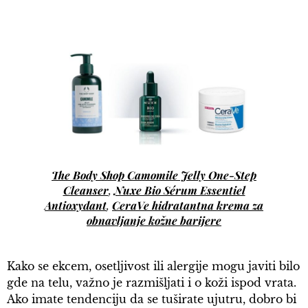
The Body Shop Camomile Jelly One-Step
Cleanser
Nuxe Bio Sérum Essentiel
,
Antioxydant
CeraVe hidratantna krema za
,
obnavljanje kožne barijere
Kako se ekcem, osetljivost ili alergije mogu javiti bilo
gde na telu, važno je razmišljati i o koži ispod vrata.
Ako imate tendenciju da se tuširate ujutru, dobro bi