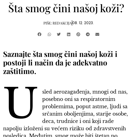
Šta smog čini našoj koži?
08. 12. 2023.
PIŠE:
REDAKCIJA
Saznajte šta smog čini našoj koži i
postoji li način da je adekvatno
zaštitimo.
U
sled aerozagađenja, mnogi od nas,
posebno oni sa respiratornim
problemima, poput astme, ljudi sa
srčanim oboljenjima, starije osobe,
deca, trudnice i oni koji rade
napolju izloženi su većem riziku od zdravstvenih
posledica. Međutim, smog može biti štetan po