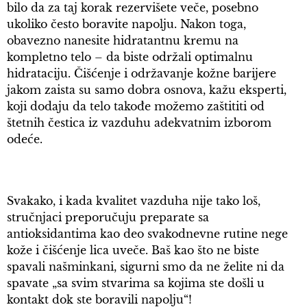
bilo da za taj korak rezervišete veče, posebno
ukoliko često boravite napolju. Nakon toga,
obavezno nanesite hidratantnu kremu na
kompletno telo – da biste održali optimalnu
hidrataciju. Čišćenje i održavanje kožne barijere
jakom zaista su samo dobra osnova, kažu eksperti,
koji dodaju da telo takođe možemo zaštititi od
štetnih čestica iz vazduhu adekvatnim izborom
odeće.
Svakako, i kada kvalitet vazduha nije tako loš,
stručnjaci preporučuju preparate sa
antioksidantima kao deo svakodnevne rutine nege
kože i čišćenje lica uveče. Baš kao što ne biste
spavali našminkani, sigurni smo da ne želite ni da
spavate „sa svim stvarima sa kojima ste došli u
kontakt dok ste boravili napolju“!