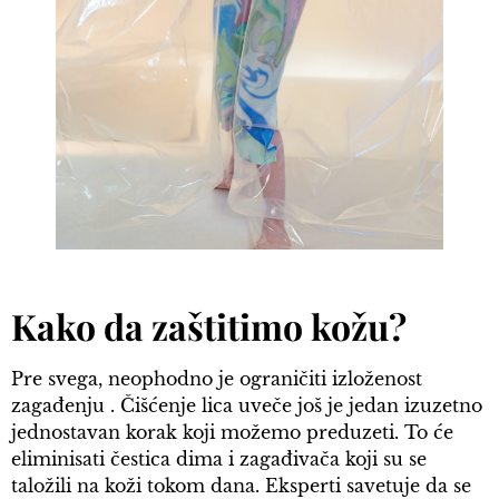
Kako da zaštitimo kožu?
Pre svega, neophodno je ograničiti izloženost
zagađenju . Čišćenje lica uveče još je jedan izuzetno
jednostavan korak koji možemo preduzeti. To će
eliminisati čestica dima i zagađivača koji su se
taložili na koži tokom dana. Eksperti savetuje da se