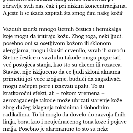
zdravlje svih nas, čak i pri niskim koncentracijama.
A jeste li se ikada zapitali šta smog čini našoj koži?
Vazduh sadrži mnogo štetnih čestica i hemikalija
koje mogu da iritiraju kožu. Zbog toga, neki ljudi,
posebno oni sa osetljivom kožom ili sklonom
alergijama, mogu iskusiti crvenilo, svrab ili suvoću.
Štetne čestice u vazduhu takođe mogu pogoršati
već postojeća stanja, kao što su ekcem ili rozacea.
Štaviše, nije isključeno da će ljudi skloni aknama
primetiti još veće izbijanje, budući da zagađivači
mogu začepiti pore i izazvati upalu. To su
kratkoročni efekti, ali – tokom vremena –
aerozagađenje takođe može ubrzati starenje kože
zbog dužeg izlaganja toksinima i slobodnim
radikalima. To bi moglo da dovelo do razvoja finih
linija, bora, kao i neujednačenog tona kože i pojave
mrlja. Posebno je alarmantno to što su neke