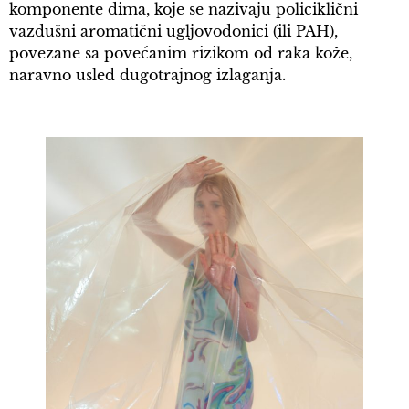
komponente dima, koje se nazivaju policiklični
vazdušni aromatični ugljovodonici (ili PAH),
povezane sa povećanim rizikom od raka kože,
naravno usled dugotrajnog izlaganja.