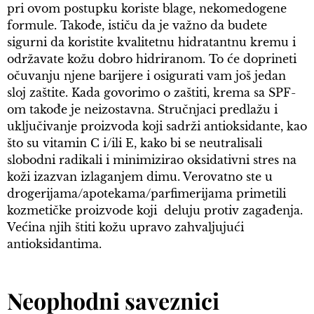
pri ovom postupku koriste blage, nekomedogene
formule. Takođe, ističu da je važno da budete
sigurni da koristite kvalitetnu hidratantnu kremu i
održavate kožu dobro hidriranom. To će doprineti
očuvanju njene barijere i osigurati vam još jedan
sloj zaštite. Kada govorimo o zaštiti, krema sa SPF-
om takođe je neizostavna. Stručnjaci predlažu i
uključivanje proizvoda koji sadrži antioksidante, kao
što su vitamin C i/ili E, kako bi se neutralisali
slobodni radikali i minimizirao oksidativni stres na
koži izazvan izlaganjem dimu. Verovatno ste u
drogerijama/apotekama/parfimerijama primetili
kozmetičke proizvode koji deluju protiv zagađenja.
Većina njih štiti kožu upravo zahvaljujući
antioksidantima.
Neophodni saveznici