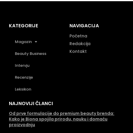
KATEGORIJE
NAVIGACIJA
Početna
Magazin
Redakcija
Kontakt
Beauty Business
Intervju
Recenzije
Leksikon
NAJNOVIJI ČLANCI
Od prve formulacije do premium beauty brenda:
Kako je Biona spojila prirodu, nauku i domaću
proizvodnju