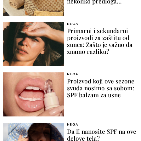
nekoliko predloga…
NEGA
Primarni i sekundarni
proizvodi za zaštitu od
sunca: Zašto je važno da
znamo razliku?
NEGA
Proizvod koji ove sezone
svuda nosimo sa sobom:
SPF balzam za usne
NEGA
Da li nanosite SPF na ove
delove tela?