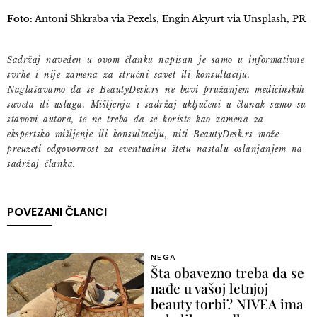
Foto:
Antoni Shkraba via Pexels, Engin Akyurt via Unsplash, PR
Sadržaj naveden u ovom članku napisan je samo u informativne
svrhe i nije zamena za stručni savet ili konsultaciju.
Naglašavamo da se BeautyDesk.rs ne bavi pružanjem medicinskih
saveta ili usluga. Mišljenja i sadržaj uključeni u članak samo su
stavovi autora, te ne treba da se koriste kao zamena za
ekspertsko mišljenje ili konsultaciju, niti BeautyDesk.rs može
preuzeti odgovornost za eventualnu štetu nastalu oslanjanjem na
sadržaj članka.
POVEZANI ČLANCI
NEGA
Šta obavezno treba da se
nađe u vašoj letnjoj
beauty torbi? NIVEA ima