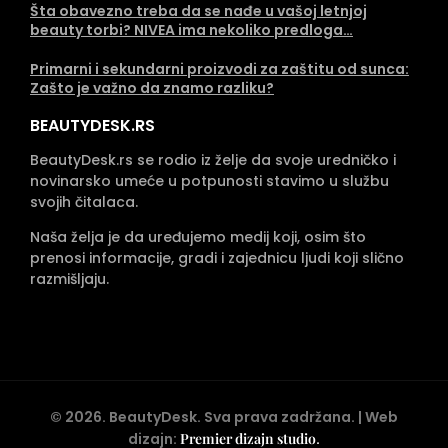
Šta obavezno treba da se nađe u vašoj letnjoj
beauty torbi? NIVEA ima nekoliko predloga…
Primarni i sekundarni proizvodi za zaštitu od sunca:
Zašto je važno da znamo razliku?
BEAUTYDESK.RS
BeautyDesk.rs se rodio iz želje da svoje uredničko i
novinarsko umeće u potpunosti stavimo u službu
svojih čitalaca.
Naša želja je da uređujemo medij koji, osim što
prenosi informacije, gradi i zajednicu ljudi koji slično
razmišljaju.
©
2026
. BeautyDesk. Sva prava zadržana. | Web
dizajn:
Premier dizajn studio
.