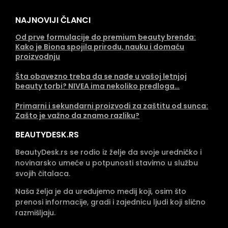
NAJNOVIJI ČLANCI
Od prve formulacije do premium beauty brenda:
Kako je Biona spojila prirodu, nauku i domaću
proizvodnju
Šta obavezno treba da se nađe u vašoj letnjoj
beauty torbi? NIVEA ima nekoliko predloga…
Primarni i sekundarni proizvodi za zaštitu od sunca:
Zašto je važno da znamo razliku?
BEAUTYDESK.RS
BeautyDesk.rs se rodio iz želje da svoje uredničko i
novinarsko umeće u potpunosti stavimo u službu
svojih čitalaca.
Naša želja je da uređujemo medij koji, osim što
prenosi informacije, gradi i zajednicu ljudi koji slično
razmišljaju.