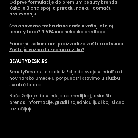
Od prve formulacije do premium beauty brenda:
Kako je Biona spojila prirodu, nauku i domaću
proizvodnju
Šta obavezno treba da se nađe u vašoj letnjoj
beauty torbi? NIVEA ima nekoliko predloga…
Primarni i sekundarni proizvodi za zaštitu od sunca:
Zašto je važno da znamo razliku?
BEAUTYDESK.RS
BeautyDesk.rs se rodio iz želje da svoje uredničko i
novinarsko umeće u potpunosti stavimo u službu
svojih čitalaca.
Naša želja je da uređujemo medij koji, osim što
prenosi informacije, gradi i zajednicu ljudi koji slično
razmišljaju.