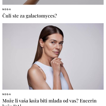
NEGA
Čuli ste za galactomyces?
NEGA
Može li vaša koža biti mlađa od vas? Eucerin