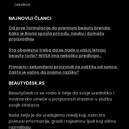
Leksikon
NAJNOVIJI ČLANCI
Od prve formulacije do premium beauty brenda:
Kako je Biona spojila prirodu, nauku i domaću
proizvodnju
Šta obavezno treba da se nađe u vašoj letnjoj
beauty torbi? NIVEA ima nekoliko predloga…
Primarni i sekundarni proizvodi za zaštitu od sunca:
Zašto je važno da znamo razliku?
BEAUTYDESK.RS
BeautyDesk.rs se rodio iz želje da svoje uredničko i
novinarsko umeće u potpunosti stavimo u službu
svojih čitalaca.
Naša želja je da uređujemo medij koji, osim što
prenosi informacije, gradi i zajednicu ljudi koji slično
razmišljaju.