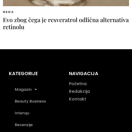
NEGA
Evo zbog čega je resveratrol odlična alternativa
retinolu
KATEGORIJE
NAVIGACIJA
Početna
Magazin
Redakcija
Kontakt
Beauty Business
Intervju
Recenzije