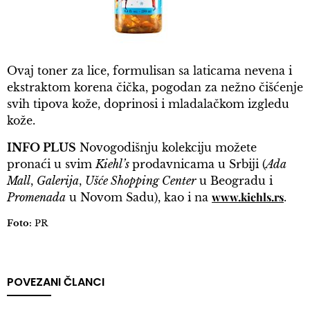
Ovaj toner za lice, formulisan sa laticama nevena i
ekstraktom korena čička, pogodan za nežno čišćenje
svih tipova kože, doprinosi i mladalačkom izgledu
kože.
INFO PLUS
Novogodišnju kolekciju možete
pronaći u svim
Kiehl’s
prodavnicama u Srbiji (
Ada
Mall
,
Galerija
,
Ušće Shopping Center
u Beogradu i
www.kiehls.rs
Promenada
u Novom Sadu), kao i na
.
Foto:
PR
POVEZANI ČLANCI