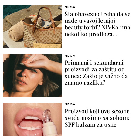
NEGA
Šta obavezno treba da se
nađe u vašoj letnjoj
beauty torbi? NIVEA ima
nekoliko predloga…
NEGA
Primarni i sekundarni
proizvodi za zaštitu od
sunca: Zašto je važno da
znamo razliku?
NEGA
Proizvod koji ove sezone
svuda nosimo sa sobom:
SPF balzam za usne