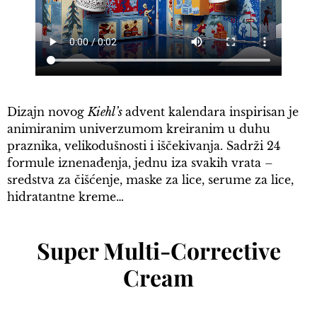
Dizajn novog
Kiehl’s
advent kalendara inspirisan je
animiranim univerzumom kreiranim u duhu
praznika, velikodušnosti i iščekivanja. Sadrži 24
formule iznenađenja, jednu iza svakih vrata –
sredstva za čišćenje, maske za lice, serume za lice,
hidratantne kreme…
Super Multi-Corrective
Cream