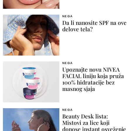
NEGA
Da li nanosite SPF na ove
delove tela?
NEGA
Upoznajte novu NIVEA
FACIAL liniju koja pruža
100% hidratacije bez
masnog sjaja
NEGA
Beauty Desk lista:
Mistovi za lice koji
donose instant osveženje