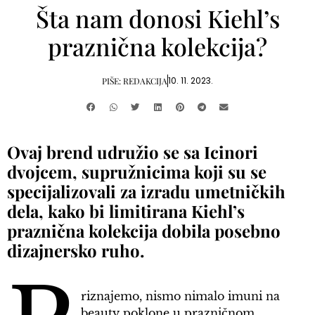
Šta nam donosi Kiehl’s
praznična kolekcija?
10. 11. 2023.
PIŠE:
REDAKCIJA
Ovaj brend udružio se sa Icinori
dvojcem, supružnicima koji su se
specijalizovali za izradu umetničkih
dela, kako bi limitirana Kiehl’s
praznična kolekcija dobila posebno
dizajnersko ruho.
riznajemo, nismo nimalo imuni na
beauty poklone u prazničnom