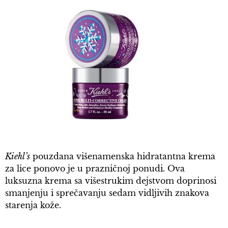
Kiehl’s
pouzdana višenamenska hidratantna krema
za lice ponovo je u prazničnoj ponudi. Ova
luksuzna krema sa višestrukim dejstvom doprinosi
smanjenju i sprečavanju sedam vidljivih znakova
starenja kože.