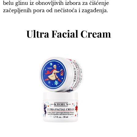
belu glinu iz obnovljivih izbora za čišćenje
začepljenih pora od nečistoća i zagađenja.
Ultra Facial Cream