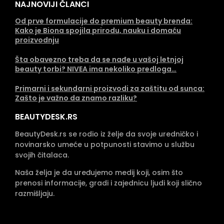
NAJNOVIJI ČLANCI
Od prve formulacije do premium beauty brenda:
Kako je Biona spojila prirodu, nauku i domaću
proizvodnju
Šta obavezno treba da se nađe u vašoj letnjoj
beauty torbi? NIVEA ima nekoliko predloga…
Primarni i sekundarni proizvodi za zaštitu od sunca:
Zašto je važno da znamo razliku?
BEAUTYDESK.RS
BeautyDesk.rs se rodio iz želje da svoje uredničko i
novinarsko umeće u potpunosti stavimo u službu
svojih čitalaca.
Naša želja je da uređujemo medij koji, osim što
prenosi informacije, gradi i zajednicu ljudi koji slično
razmišljaju.