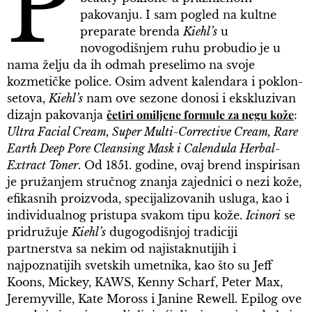
P
pakovanju. I sam pogled na kultne
preparate brenda
Kiehl’s
u
novogodišnjem ruhu probudio je u
nama želju da ih odmah preselimo na svoje
kozmetičke police. Osim advent kalendara i poklon-
setova,
Kiehl’s
nam ove sezone donosi i ekskluzivan
četiri omiljene formule za negu kože
dizajn pakovanja
:
Ultra Facial Cream, Super Multi-Corrective Cream, Rare
Earth Deep Pore Cleansing Mask i Calendula Herbal-
Extract Toner
. Od 1851. godine, ovaj brend inspirisan
je pružanjem stručnog znanja zajednici o nezi kože,
efikasnih proizvoda, specijalizovanih usluga, kao i
individualnog pristupa svakom tipu kože.
Icinori
se
pridružuje
Kiehl’s
dugogodišnjoj tradiciji
partnerstva sa nekim od najistaknutijih i
najpoznatijih svetskih umetnika, kao što su Jeff
Koons, Mickey, KAWS, Kenny Scharf, Peter Max,
Jeremyville, Kate Moross i Janine Rewell. Epilog ove