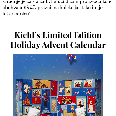
saradnje je zaista zadivljujući dizajn proizvoda koje
obuhvata
Kiehl’s
praznična kolekcija. Tako im je
teško odoleti!
Kiehl’s Limited Edition
Holiday Advent Calendar