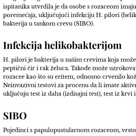
ispitanika utvrdila je da osobe s rozaceom imaju
poremećaja, uključujući infekciju H. pilori (he
bakterija u tankom crevu (SIBO).
Infekcija helikobakterijom
H. pilori je bakterija u našim crevima koja može 
peptični čir i rak želuca. Takođe može uzrokova
rozacee kao što su eritem, odnosno crvenilo kož
Neinvazivni testovi za procenu da li imate aktiv
uključuju test iz daha (izdisajni test), test iz krvi 
SIBO
Pojedinci s papulopustularnom rozaceom, vrsto