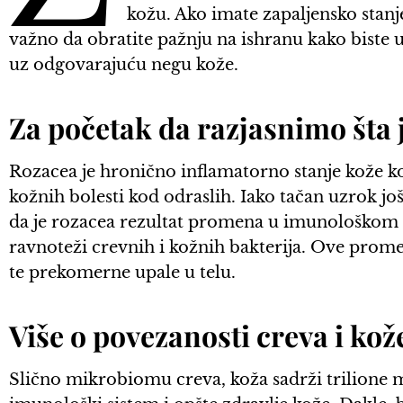
kožu. Ako imate zapaljensko stanj
važno da obratite pažnju na ishranu kako biste
uz odgovarajuću negu kože.
Za početak da razjasnimo šta 
Rozacea je hronično inflamatorno stanje kože ko
kožnih bolesti kod odraslih. Iako tačan uzrok još
da je rozacea rezultat promena u imunološkom s
ravnoteži crevnih i kožnih bakterija. Ove prome
te prekomerne upale u telu.
Više o povezanosti creva i kož
Slično mikrobiomu creva, koža sadrži trilione 