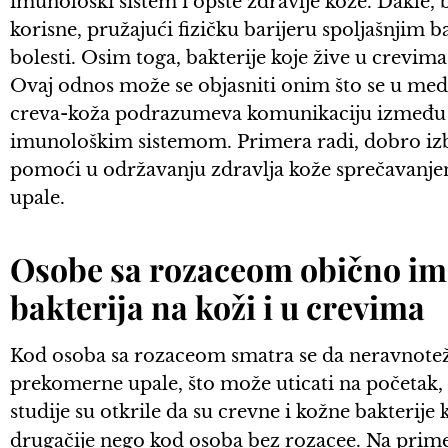
imunološki sistem i opšte zdravlje kože. Dakle, b
korisne, pružajući fizičku barijeru spoljašnjim 
bolesti. Osim toga, bakterije koje žive u crevima
Ovaj odnos može se objasniti onim što se u medi
creva-koža podrazumeva komunikaciju između cr
imunološkim sistemom. Primera radi, dobro i
pomoći u održavanju zdravlja kože sprečavanjem
upale.
Osobe sa rozaceom obično ima
bakterija na koži i u crevima
Kod osoba sa rozaceom smatra se da neravnotež
prekomerne upale, što može uticati na početak, 
studije su otkrile da su crevne i kožne bakteri
drugačije nego kod osoba bez rozacee. Na prim