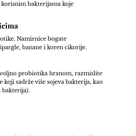
 korisnim bakterijama koje
ticima
iotike. Namirnice bogate
špargle, banane i koren cikorije.
voljno probiotika hranom, razmislite
koji sadrže više sojeva bakterija, kao
 bakterija).