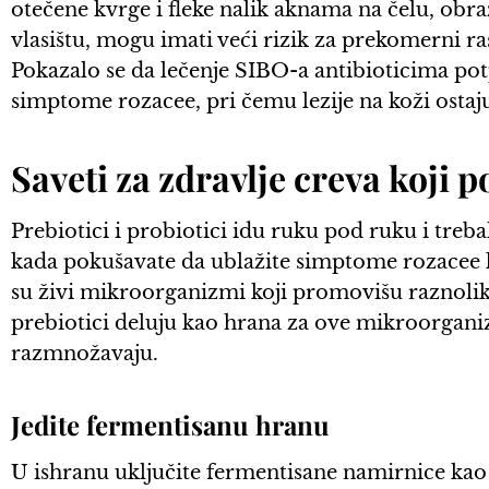
otečene kvrge i fleke nalik aknama na čelu, obra
vlasištu, mogu imati veći rizik za prekomerni ra
Pokazalo se da lečenje SIBO-a antibioticima pot
simptome rozacee, pri čemu lezije na koži ostaju
Saveti za zdravlje creva koji
Prebiotici i probiotici idu ruku pod ruku i treb
kada pokušavate da ublažite simptome rozacee kr
su živi mikroorganizmi koji promovišu raznol
prebiotici deluju kao hrana za ove mikroorgan
razmnožavaju.
Jedite fermentisanu hranu
U ishranu uključite fermentisane namirnice kao št