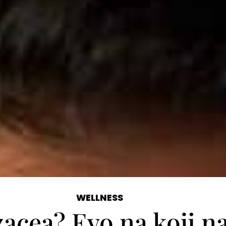
WELLNESS
zacea? Evo na koji n