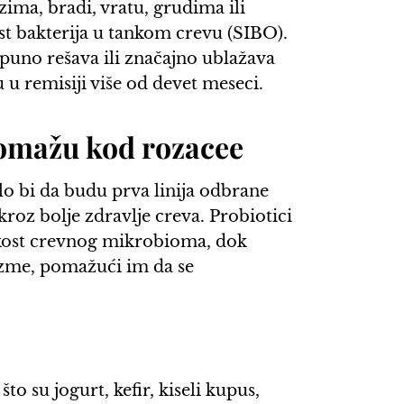
zima, bradi, vratu, grudima ili
st bakterija u tankom crevu (SIBO).
puno rešava ili značajno ublažava
 u remisiji više od devet meseci.
 pomažu kod rozacee
alo bi da budu prva linija odbrane
oz bolje zdravlje creva. Probiotici
ikost crevnog mikrobioma, dok
izme, pomažući im da se
o su jogurt, kefir, kiseli kupus,