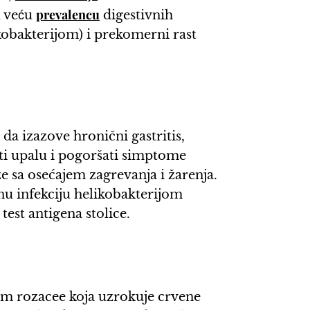
prevalencu
 veću
digestivnih
likobakterijom) i prekomerni rast
da izazove hronični gastritis,
ti upalu i pogoršati simptome
e sa osećajem zagrevanja i žarenja.
nu infekciju helikobakterijom
i test antigena stolice.
m rozacee koja uzrokuje crvene