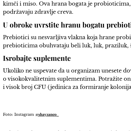
kimči i miso. Ova hrana bogata je probioticima,
podržavaju zdravlje creva.
U obroke uvrstite hranu bogatu prebio
Prebiotici su nesvarljiva vlakna koja hrane prob
prebioticima obuhvataju beli luk, luk, praziluk, 
Isrobajte suplemente
Ukoliko ne uspevate da u organizam unesete do
o visokokvalitetnim suplementima. Potražite one 
i visok broj CFU (jedinica za formiranje kolonija
@shayzanco_
Foto: Instagram