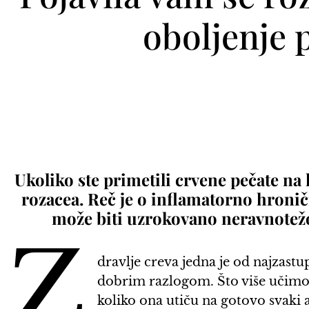
oboljenje 
Ukoliko ste primetili crvene pečate na 
rozacea. Reč je o inflamatorno hronič
može biti uzrokovano neravnote
Z
dravlje creva jedna je od najzast
dobrim razlogom. Što više učimo 
koliko ona utiču na gotovo svaki a