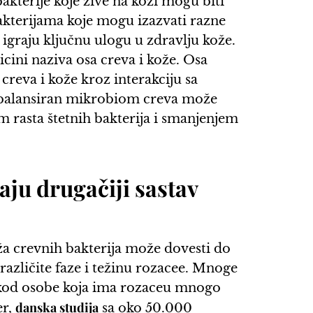
akterije koje žive na koži mogu biti
bakterijama koje mogu izazvati razne
 igraju ključnu ulogu u zdravlju kože.
cini naziva osa creva i kože. Osa
eva i kože kroz interakciju sa
zbalansiran mikrobiom creva može
 rasta štetnih bakterija i smanjenjem
ju drugačiji sastav
a crevnih bakterija može dovesti do
različite faze i težinu rozacee. Mnoge
je kod osobe koja ima rozaceu mnogo
danska studija
er,
sa oko 50.000