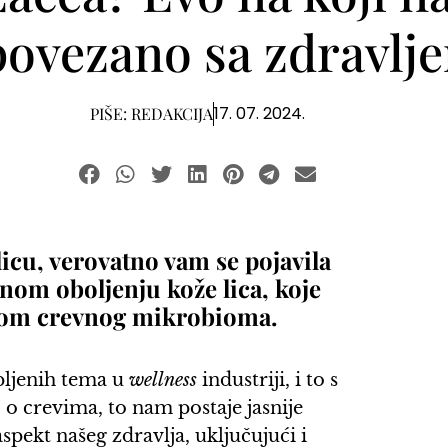
povezano sa zdravlj
17. 07. 2024.
PIŠE:
REDAKCIJA
licu, verovatno vam se pojavila
nom oboljenju kože lica, koje
žom crevnog mikrobioma.
upljenih tema u
wellness
industriji, i to s
o crevima, to nam postaje jasnije
spekt našeg zdravlja, uključujući i