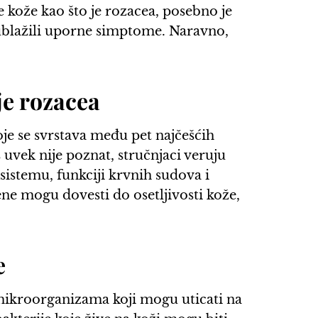
e kože kao što je rozacea, posebno je
 ublažili uporne simptome. Naravno,
je rozacea
je se svrstava među pet najčešćih
 uvek nije poznat, stručnjaci veruju
istemu, funkciji krvnih sudova i
ne mogu dovesti do osetljivosti kože,
e
mikroorganizama koji mogu uticati na