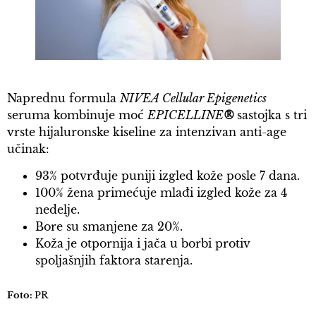
Naprednu formula
NIVEA Cellular Epigenetics
seruma kombinuje moć
EPICELLINE
®
sastojka s tri
vrste hijaluronske kiseline za intenzivan anti-age
učinak:
93% potvrđuje puniji izgled kože posle 7 dana.
100% žena primećuje mlađi izgled kože za 4
nedelje.
Bore su smanjene za 20%.
Koža je otpornija i jača u borbi protiv
spoljašnjih faktora starenja.
Foto:
PR