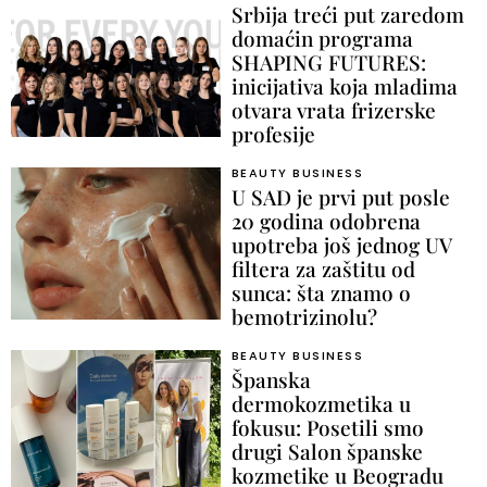
Srbija treći put zaredom
domaćin programa
SHAPING FUTURES:
inicijativa koja mladima
otvara vrata frizerske
profesije
BEAUTY BUSINESS
U SAD je prvi put posle
20 godina odobrena
upotreba još jednog UV
filtera za zaštitu od
sunca: šta znamo o
bemotrizinolu?
BEAUTY BUSINESS
Španska
dermokozmetika u
fokusu: Posetili smo
drugi Salon španske
kozmetike u Beogradu