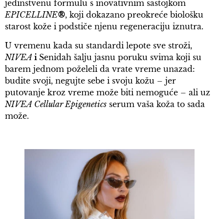
jedinstvenu formulu s inovativnim sastojkom
EPICELLINE
®
, koji dokazano preokreće biološku
starost kože i podstiče njenu regeneraciju iznutra.
U vremenu kada su standardi lepote sve stroži,
NIVEA
i
Senidah šalju jasnu poruku svima koji su
barem jednom poželeli da vrate vreme unazad:
budite svoji, negujte sebe i svoju kožu – jer
putovanje kroz vreme može biti nemoguće – ali uz
NIVEA Cellular Epigenetics
serum vaša koža to sada
može.