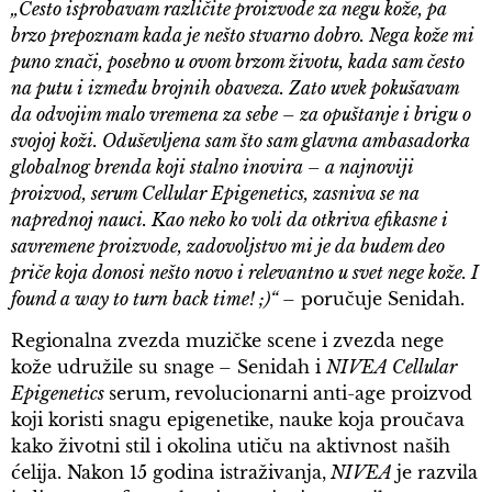
„Često isprobavam različite proizvode za negu kože, pa
brzo prepoznam kada je nešto stvarno dobro. Nega kože mi
puno znači, posebno u ovom brzom životu, kada sam često
na putu i između brojnih obaveza. Zato uvek pokušavam
da odvojim malo vremena za sebe – za opuštanje i brigu o
svojoj koži. Oduševljena sam što sam glavna ambasadorka
globalnog brenda koji stalno inovira – a najnoviji
proizvod, serum Cellular Epigenetics, zasniva se na
naprednoj nauci. Kao neko ko voli da otkriva efikasne i
savremene proizvode, zadovoljstvo mi je da budem deo
priče koja donosi nešto novo i relevantno u svet nege kože. I
found a way to turn back time! ;)“
– poručuje Senidah.
Regionalna zvezda muzičke scene i zvezda nege
kože udružile su snage
– Senidah i
NIVEA Cellular
Epigenetics
serum
,
revolucionarni anti-age proizvod
koji koristi snagu epigenetike, nauke koja proučava
kako životni stil i okolina utiču na aktivnost naših
ćelija. Nakon 15 godina istraživanja,
NIVEA
je razvila