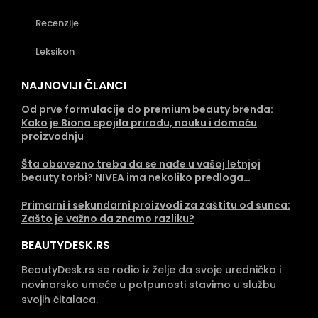
Recenzije
Leksikon
NAJNOVIJI ČLANCI
Od prve formulacije do premium beauty brenda:
Kako je Biona spojila prirodu, nauku i domaću
proizvodnju
Šta obavezno treba da se nađe u vašoj letnjoj
beauty torbi? NIVEA ima nekoliko predloga…
Primarni i sekundarni proizvodi za zaštitu od sunca:
Zašto je važno da znamo razliku?
BEAUTYDESK.RS
BeautyDesk.rs se rodio iz želje da svoje uredničko i
novinarsko umeće u potpunosti stavimo u službu
svojih čitalaca.