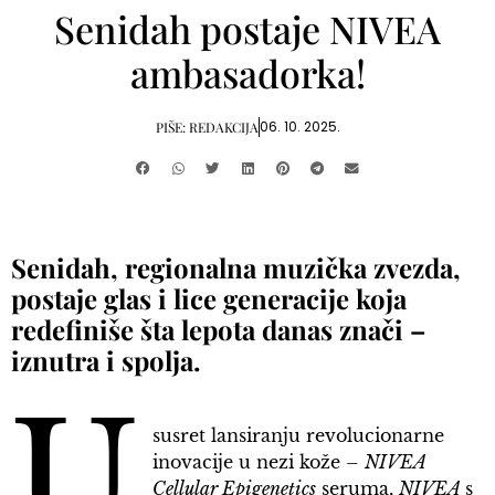
Senidah postaje NIVEA
ambasadorka!
06. 10. 2025.
PIŠE:
REDAKCIJA
Senidah, regionalna muzička zvezda,
postaje glas i lice generacije koja
redefiniše šta lepota danas znači –
iznutra i spolja.
U
susret lansiranju revolucionarne
inovacije u nezi kože –
NIVEA
Cellular Epigenetics
seruma,
NIVEA
s