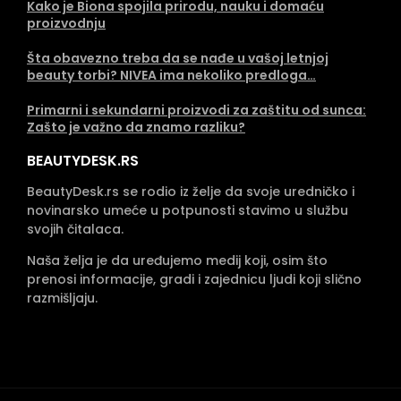
Kako je Biona spojila prirodu, nauku i domaću
proizvodnju
Šta obavezno treba da se nađe u vašoj letnjoj
beauty torbi? NIVEA ima nekoliko predloga…
Primarni i sekundarni proizvodi za zaštitu od sunca:
Zašto je važno da znamo razliku?
BEAUTYDESK.RS
BeautyDesk.rs se rodio iz želje da svoje uredničko i
novinarsko umeće u potpunosti stavimo u službu
svojih čitalaca.
Naša želja je da uređujemo medij koji, osim što
prenosi informacije, gradi i zajednicu ljudi koji slično
razmišljaju.