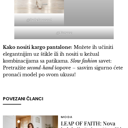
@isabelmarant
@Versace
Kako nositi kargo pantalone:
Možete ih učiniti
elegantnijim uz štikle ili ih nositi u kežual
kombinacijama sa patikama.
Slow fashion
savet:
Pretražite
second-hand
šopove – sasvim sigurno ćete
pronaći model po svom ukusu!
POVEZANI ČLANCI
MODA
LEAP OF FAITH: Nova