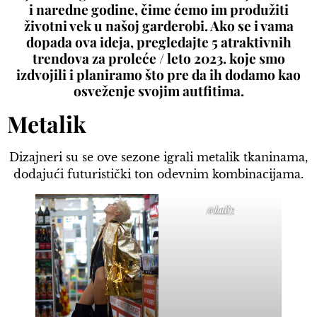
i naredne godine, čime ćemo im produžiti
životni vek u našoj garderobi. Ako se i vama
dopada ova ideja, pregledajte 5 atraktivnih
trendova za proleće / leto 2023. koje smo
izdvojili i planiramo što pre da ih dodamo kao
osveženje svojim autfitima.
Metalik
Dizajneri su se ove sezone igrali metalik tkaninama,
dodajući futuristički ton odevnim kombinacijama.
@bally