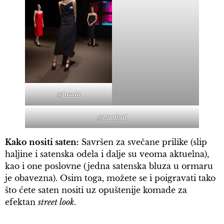
@prada
@tomford
Kako nositi saten:
Savršen za svečane prilike (slip
haljine i satenska odela i dalje su veoma aktuelna),
kao i one poslovne (jedna satenska bluza u ormaru
je obavezna). Osim toga, možete se i poigravati tako
što ćete saten nositi uz opuštenije komade za
efektan
street look
.