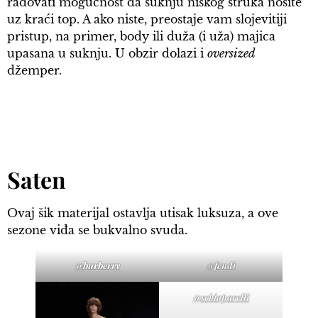
radovati mogućnost da suknju niskog struka nosite
uz kraći top. A ako niste, preostaje vam slojevitiji
pristup, na primer, body ili duža (i uža) majica
upasana u suknju. U obzir dolazi i
oversized
džemper.
Saten
Ovaj šik materijal ostavlja utisak luksuza, a ove
sezone viđa se bukvalno svuda.
@
burberry
@fendi
@schiaparelli