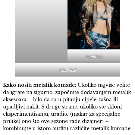
@tomford
@tomford
Kako nositi metalik komade:
Ukoliko najviše volite
da igrate na sigurno, započnite dodavanjem metalik
aksesoara – bilo da su u pitanju cipele, tašna ili
upadljivi nakit. S druge strane, ukoliko ste skloni
eksperimentisanju, uradite (makar za specijalne
prilike) ono što ove sezone rade dizajneri –
kombinujte u istom autfitu različite metalik komade.