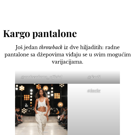
Kargo pantalone
Još jedan
throwback
iz dve hiljaditih: radne
pantalone sa džepovima viđaju se u svim mogućim
varijacijama.
@andreadamo_official
@fendi
@koche