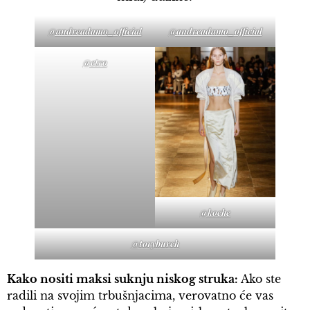
@andreadamo_official
@andreadamo_official
@etro
@koche
@toryburch
Kako nositi maksi suknju niskog struka:
Ako ste
radili na svojim trbušnjacima, verovatno će vas