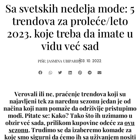
Sa svetskih nedelja mode: 5
trendova za proleće/leto
2023. koje treba da imate u
vidu već sad
03. 10. 2022.
PIŠE:
JASMINA UBIPARIP
Verovali ili ne, praćenje trendova koji su
najavljeni tek za narednu sezonu jedan je od
načina koji nam pomaže da održivije pristupimo
modi. Pitate se: Kako? Tako što ih uzimamo u
obzir već sada, prilikom kupovine odeće za
ovu
sezonu
. Trudimo se da izaberemo komade za
koje smo sigurni da ćemo ih sa uživanjem nositi