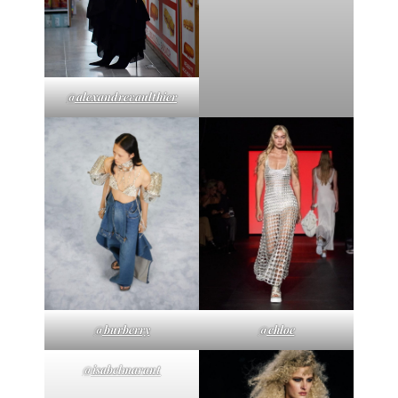
@alexandrevaulthier
@burberry
@chloe
@isabelmarant