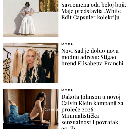
Savremena oda beloj boji:
Maje predstavlja „White
Edit Capsule“ kolekciju
MODA
Novi Sad je dobio novu
modnu adresu: Stigao
brend Elisabetta Franchi
MODA
Dakota Johnson u novoj
Calvin Klein kampanji za
proleće 2026:
Minimalistička
senzualnost i povratak
90-ih