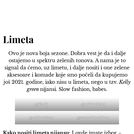
Limeta
Ovo je nova boja sezone. Dobra vest je da i dalje
ostajemo u spektru zelenih tonova. A nama je to
signal da ćemo, uz limetu, i dalje nositi i one zelene
aksesoare i komade koje smo počeli da kupujemo
još 2021. godine, iako nisu u limeta, nego u tzv.
Kelly
green
nijansi. Slow fashion, babes.
@fendi
@michaelkors
@michaelkors
@victoriabeckham
Kako nositi limeta nijansu:
I ovde imate izbor –