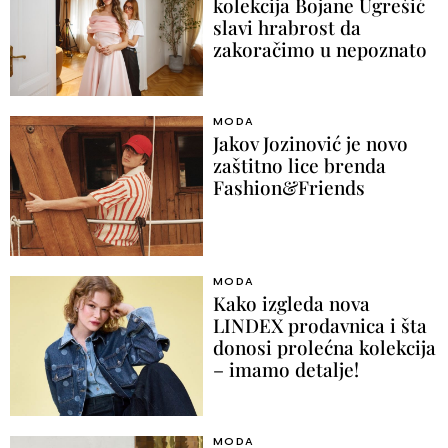
kolekcija Bojane Ugrešić
slavi hrabrost da
zakoračimo u nepoznato
MODA
Jakov Jozinović je novo
zaštitno lice brenda
Fashion&Friends
MODA
Kako izgleda nova
LINDEX prodavnica i šta
donosi prolećna kolekcija
– imamo detalje!
MODA