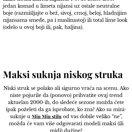
jedan komad u limeta nijansi uz ostale neutralne
boje (razmišljajte o bež, sivoj, crnoj, beloj, hladnijim
nijansama smeđe, pa i maslinastoj) ili total lime look
(odelo u ovoj boji ili, pak, haljina).
Maksi suknja niskog struka
Niski struk se polako ali sigurno vraća na scenu. Ako
niste pojurile da (ponovo) prihvatite ovaj trend
aktuelan 2000-ih, do sledeće sezone možda ćete
ipak poželeti da ga isprobate, ko zna? Ako su mini-
Miu Miu stilu
suknje u
od vas dobile veliko “ne”,
možda će vam više odgovarati modeli maksi (ili
midi) dužine?