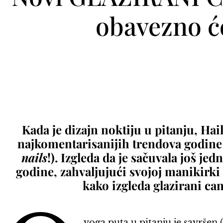
obavezno ć
Kada je dizajn noktiju u pitanju, Hail
najkomentarisanijih trendova godine
nails
!). Izgleda da je sačuvala još je
godine, zahvaljujući svojoj manikirki
kako izgleda glazirani ca
voga puta u pitanju je savršen