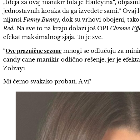
„Ideja za ovaj manikir bila je Haileyina“, objasnil
jednostavnih koraka da ga izvedete sami.“ Ovaj l
nijansi
Funny Bunny
, dok su vrhovi obojeni, tak
Red.
Na sve to na kraju dolazi još OPI
Chrome Eff
efekat maksimalnog sjaja. To je sve.
Ove praznične sezone
“
mnogi se odlučuju za minima
candy cane manikir odlično rešenje, jer je efekta
Zolzayi.
Mi ćemo svakako probati. A vi?