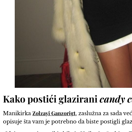
Kako postići glazirani
candy 
Zolzayi Ganzorigt
Manikirka
, zaslužna za sada ve
opisuje šta vam je potrebno da biste postigli gla