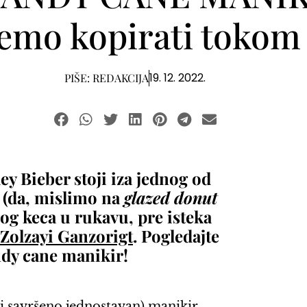
emo kopirati tokom
19. 12. 2022.
PIŠE:
REDAKCIJA
ey Bieber stoji iza jednog od
 (da, mislimo na
glazed donut
dnog keca u rukavu, pre isteka
Zolzayi Ganzorigt
. Pogledajte
ndy cane manikir!
 (i savršeno jednostavan) manikir