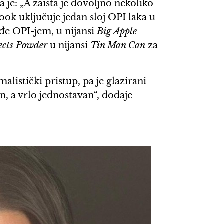
a je: „A zaista je dovoljno nekoliko
ook uključuje jedan sloj OPI laka u
ođe OPI-jem, u nijansi
Big Apple
ects Powder
u nijansi
Tin Man Can
za
listički pristup, pa je glazirani
n, a vrlo jednostavan“, dodaje