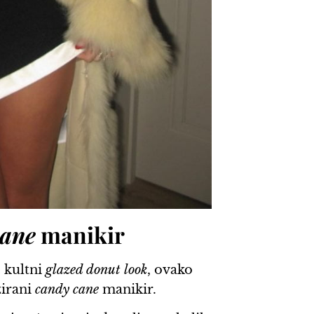
cane
manikir
ć kultni
glazed donut look
, ovako
zirani
candy cane
manikir.