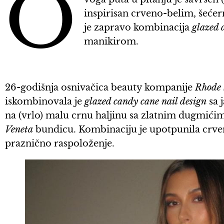
O
inspirisan crveno-belim, šeće
je zapravo kombinacija
glazed 
manikirom.
26-godišnja osnivačica beauty kompanije
Rhode 
iskombinovala je
glazed candy cane nail design
sa 
na (vrlo) malu crnu haljinu sa zlatnim dugmići
Veneta
bundicu. Kombinaciju je upotpunila crve
praznično raspoloženje.