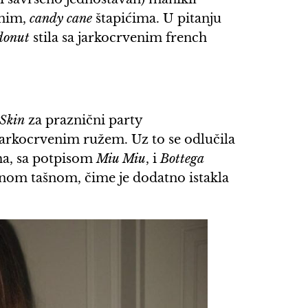
rnim,
candy cane
štapićima. U pitanju
donut
stila sa jarkocrvenim french
Skin
za praznični party
jarkocrvenim ružem. Uz to se odlučila
ma, sa potpisom
Miu Miu
, i
Bottega
nom tašnom, čime je dodatno istakla