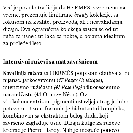
Već je postalo tradicija da HERMÈS, s vremena na
vreme, prezentuje limitirane
beauty
kolekcije, sa
fokusom na kvalitet proizvoda, ali i nesvakidašnji
dizajn. Ova ograničena kolekcija sastoji se od tri
ruža za usne i tri laka za nokte, u bojama idealnim
za proleće i leto.
Intenzivni ruževi sa mat završnicom
Nova linija ruževa
sa HERMÈS potpisom obuhvata tri
nijanse: jarkocvrvenu (
47 Rouge Cinétique
),
intenzivno ružičastu
(41 Rose Pop)
i fluorescentno
narandžastu (44 Orange Néon). Ovi
visokokoncentrisani pigmenti ostavljaju trag jednim
potezom. U srcu formule je hidratantni kompleks,
kombinovan sa ekstraktom belog duda, koji
savršeno zaglađuje usne. Dizajn kutije za ruževe
kreirao je Pierre Hardy. Njih je moguće ponovo