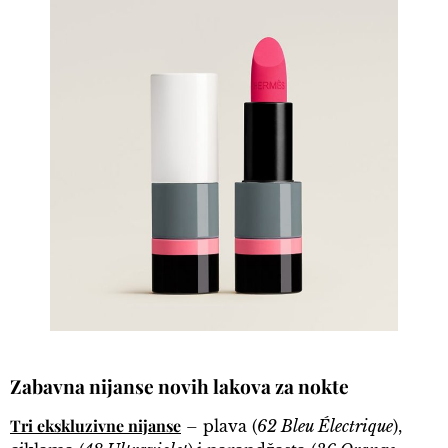
Zabavna nijanse novih lakova za nokte
Tri ekskluzivne nijanse
– plava (
62 Bleu Électrique
),