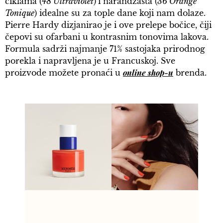
ciklama (
48 Ultraviolet
)
i narandžasta (
36 Orange
Tonique
) idealne su za tople dane koji nam dolaze.
Pierre Hardy dizjanirao je i ove prelepe bočice, čiji
čepovi su ofarbani u kontrasnim tonovima lakova.
Formula sadrži najmanje 71% sastojaka prirodnog
porekla i napravljena je u Francuskoj. Sve
online shop-u
proizvode možete pronaći u
brenda.