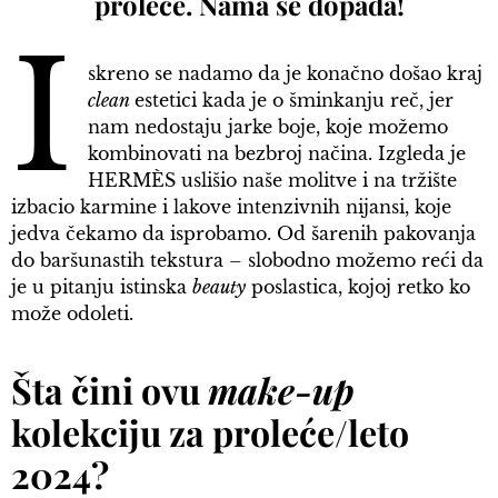
proleće. Nama se dopada!
I
skreno se nadamo da je konačno došao kraj
clean
estetici kada je o šminkanju reč, jer
nam nedostaju jarke boje, koje možemo
kombinovati na bezbroj načina. Izgleda je
HERMÈS uslišio naše molitve i na tržište
izbacio karmine i lakove intenzivnih nijansi, koje
jedva čekamo da isprobamo. Od šarenih pakovanja
do baršunastih tekstura – slobodno možemo reći da
je u pitanju istinska
beauty
poslastica, kojoj retko ko
može odoleti.
Šta čini ovu
make-up
kolekciju za proleće/leto
2024?