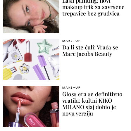
Lash painting: novi
makeup trik za savršene
trepavice bez grudvica
MAKE-UP
Da li ste čuli: Vraća se
Marc Jacobs Beauty
MAKE-UP
Gloss era se definitivno
vratila: kultni KIKO
MILANO sjaj dobio je
novu verziju