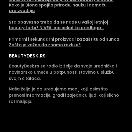
Kako je Biona spojila prirodu, nauku i domaću
proizvodnju
Šta obavezno treba da se nađe u vašoj letnjoj
beauty torbi? NIVEA ima nekoliko predloga…
Primarni i sekundarni proizvodi za zaštitu od sunca:
Zašto je važno da znamo razliku?
BEAUTYDESK.RS
BeautyDesk.rs se rodio iz želje da svoje uredničko i
novinarsko umeće u potpunosti stavimo u službu
svojih čitalaca.
Naša želja je da uređujemo medij koji, osim što
prenosi informacije, gradi i zajednicu ljudi koji slično
razmišljaju.