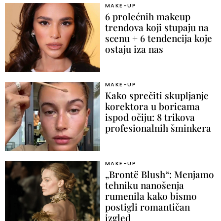
MAKE-UP
6 prolećnih makeup
trendova koji stupaju na
scenu + 6 tendencija koje
ostaju iza nas
MAKE-UP
Kako sprečiti skupljanje
korektora u boricama
ispod očiju: 8 trikova
profesionalnih šminkera
MAKE-UP
„Brontë Blush“: Menjamo
tehniku nanošenja
rumenila kako bismo
postigli romantičan
izgled