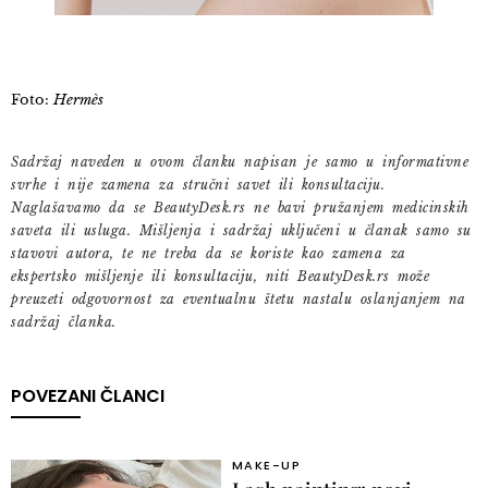
Foto:
Hermès
Sadržaj naveden u ovom članku napisan je samo u informativne
svrhe i nije zamena za stručni savet ili konsultaciju.
Naglašavamo da se BeautyDesk.rs ne bavi pružanjem medicinskih
saveta ili usluga. Mišljenja i sadržaj uključeni u članak samo su
stavovi autora, te ne treba da se koriste kao zamena za
ekspertsko mišljenje ili konsultaciju, niti BeautyDesk.rs može
preuzeti odgovornost za eventualnu štetu nastalu oslanjanjem na
sadržaj članka.
POVEZANI ČLANCI
MAKE-UP