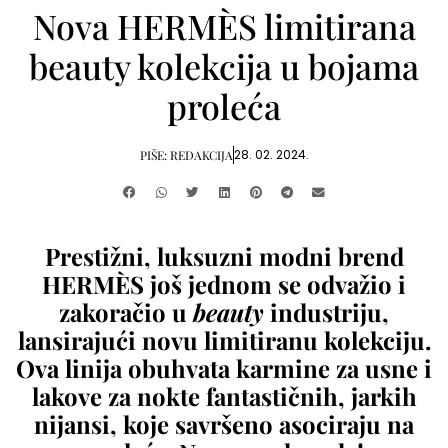
Nova HERMÈS limitirana
beauty kolekcija u bojama
proleća
28. 02. 2024.
PIŠE:
REDAKCIJA
Prestižni, luksuzni modni brend
HERMÈS još jednom se odvažio i
zakoračio u
beauty
industriju,
lansirajući novu limitiranu kolekciju.
Ova linija obuhvata karmine za usne i
lakove za nokte fantastičnih, jarkih
nijansi, koje savršeno asociraju na