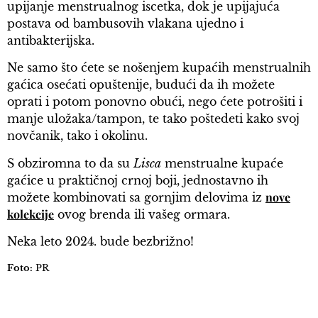
upijanje menstrualnog iscetka, dok je upijajuća
postava od bambusovih vlakana ujedno i
antibakterijska.
Ne samo što ćete se nošenjem kupaćih menstrualnih
gaćica osećati opuštenije, budući da ih možete
oprati i potom ponovno obući, nego ćete potrošiti i
manje uložaka/tampon, te tako poštedeti kako svoj
novčanik, tako i okolinu.
S obziromna to da su
Lisca
menstrualne kupaće
gaćice u praktičnoj crnoj boji, jednostavno ih
nove
možete kombinovati sa gornjim delovima iz
kolekcije
ovog brenda ili vašeg ormara.
Neka leto 2024. bude bezbrižno!
Foto:
PR