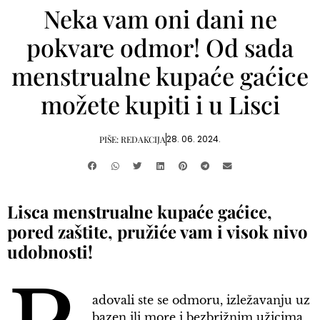
Neka vam oni dani ne
pokvare odmor! Od sada
menstrualne kupaće gaćice
možete kupiti i u Lisci
28. 06. 2024.
PIŠE:
REDAKCIJA
Lisca menstrualne kupaće gaćice,
pored zaštite, pružiće vam i visok nivo
udobnosti!
adovali ste se odmoru, izležavanju uz
bazen ili more i bezbrižnim užicima