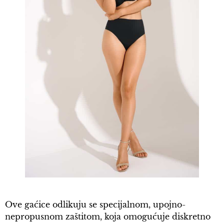
Ove gaćice odlikuju se specijalnom, upojno-
nepropusnom zaštitom, koja omogućuje diskretno