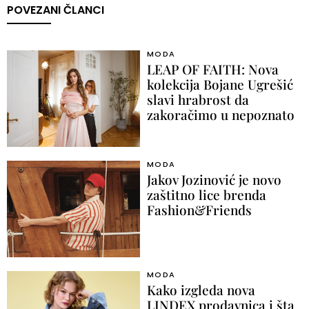
POVEZANI ČLANCI
MODA
LEAP OF FAITH: Nova
kolekcija Bojane Ugrešić
slavi hrabrost da
zakoračimo u nepoznato
MODA
Jakov Jozinović je novo
zaštitno lice brenda
Fashion&Friends
MODA
Kako izgleda nova
LINDEX prodavnica i šta