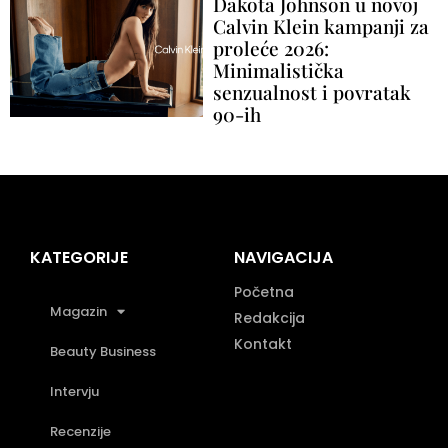
Dakota Johnson u novoj
Calvin Klein kampanji za
proleće 2026:
Minimalistička
senzualnost i povratak
90-ih
KATEGORIJE
NAVIGACIJA
Početna
Magazin
Redakcija
Kontakt
Beauty Business
Intervju
Recenzije