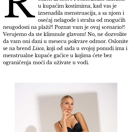
R
u kupaćim kostimima, kad vas je
iznenadila menstruacija, a sa njom i
osećaj nelagode i straha od mogućih
neugodosti na plaži?! Poznat vam je ovaj scenario?!
Verujemo da ste klimnule glavom! No, ne dozvolite
da vam oni dani u mesecu pokvare odmor. Oslonite
se na brend
Lisca
, koji od sada u svojoj ponudi ima i
menstrualne kupaće gaćice u kojima ćete bez
ograničenja moći da uživate u vodi.