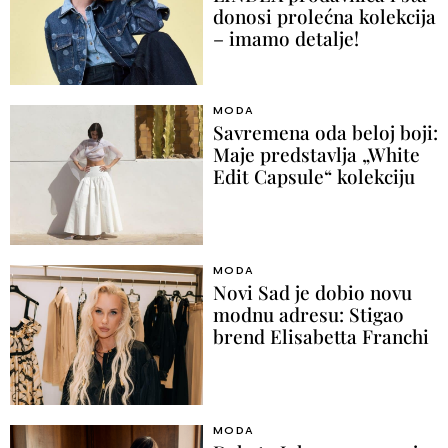
donosi prolećna kolekcija
– imamo detalje!
MODA
Savremena oda beloj boji:
Maje predstavlja „White
Edit Capsule“ kolekciju
MODA
Novi Sad je dobio novu
modnu adresu: Stigao
brend Elisabetta Franchi
MODA