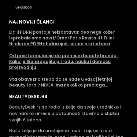
Leksikon
NAJNOVIJI ČLANCI
Da li PDRN postaje neizostavan deo nege kože?
Isprobale smo novi L’Oréal Paris Revitalift Filler
Hijaluron PDRN+ hidrirajući serum protiv bora
Od prve formulacije do premium beauty brenda:
Kako je Biona spojila prirodu, nauku i domaću
proizvodnju
Šta obavezno treba da se nađe u vašoj letnjoj
beauty torbi? NIVEA ima nekoliko predloga…
BEAUTYDESK.RS
BeautyDesk.rs se rodio iz želje da svoje uredničko i
novinarsko umeće u potpunosti stavimo u službu
svojih čitalaca.
Naša želja je da uređujemo medij koji, osim što