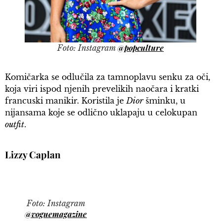
@popculture
Foto: Instagram
Komičarka se odlučila za tamnoplavu senku za oči,
koja viri ispod njenih prevelikih naočara i kratki
francuski manikir. Koristila je
Dior
šminku, u
nijansama koje se odlično uklapaju u celokupan
outfit
.
Lizzy Caplan
Foto: Instagram
@voguemagazine