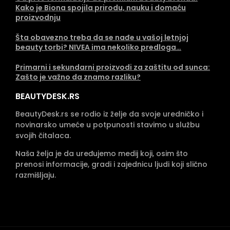
Kako je Biona spojila prirodu, nauku i domaću
proizvodnju
Šta obavezno treba da se nađe u vašoj letnjoj
beauty torbi? NIVEA ima nekoliko predloga…
Primarni i sekundarni proizvodi za zaštitu od sunca:
Zašto je važno da znamo razliku?
BEAUTYDESK.RS
BeautyDesk.rs se rodio iz želje da svoje uredničko i
novinarsko umeće u potpunosti stavimo u službu
svojih čitalaca.
Naša želja je da uređujemo medij koji, osim što
prenosi informacije, gradi i zajednicu ljudi koji slično
razmišljaju.