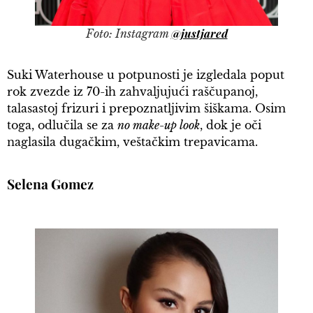
@justjared
Foto: Instagram
Suki Waterhouse u potpunosti je izgledala poput
rok zvezde iz 70-ih zahvaljujući raščupanoj,
talasastoj frizuri i prepoznatljivim šiškama. Osim
toga, odlučila se za
no make-up look
, dok je oči
naglasila dugačkim, veštačkim trepavicama.
Selena Gomez