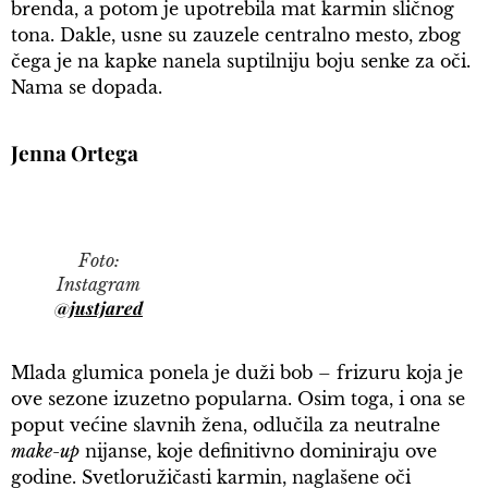
brenda, a potom je upotrebila mat karmin sličnog
tona. Dakle, usne su zauzele centralno mesto, zbog
čega je na kapke nanela suptilniju boju senke za oči.
Nama se dopada.
Jenna Ortega
Foto:
Instagram
@justjared
Mlada glumica ponela je duži bob – frizuru koja je
ove sezone izuzetno popularna. Osim toga, i ona se
poput većine slavnih žena, odlučila za neutralne
make-up
nijanse, koje definitivno dominiraju ove
godine. Svetloružičasti karmin, naglašene oči