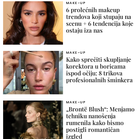
MAKE-UP
6 prolećnih makeup
trendova koji stupaju na
scenu + 6 tendencija koje
ostaju iza nas
MAKE-UP
Kako sprečiti skupljanje
korektora u boricama
ispod očiju: 8 trikova
profesionalnih šminkera
MAKE-UP
„Brontë Blush“: Menjamo
tehniku nanošenja
rumenila kako bismo
postigli romantičan
izgled