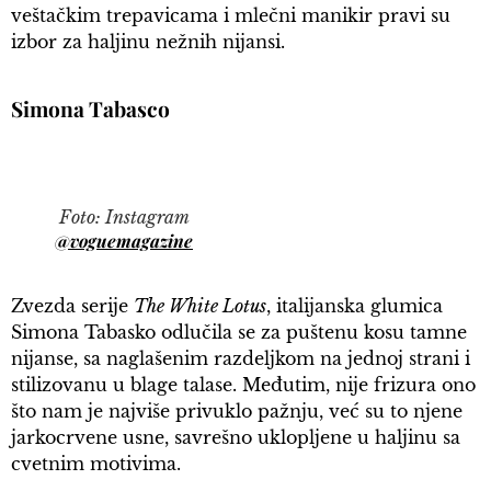
veštačkim trepavicama i mlečni manikir pravi su
izbor za haljinu nežnih nijansi.
Simona Tabasco
Foto: Instagram
@voguemagazine
Zvezda serije
The White Lotus
, italijanska glumica
Simona Tabasko odlučila se za puštenu kosu tamne
nijanse, sa naglašenim razdeljkom na jednoj strani i
stilizovanu u blage talase. Međutim, nije frizura ono
što nam je najviše privuklo pažnju, već su to njene
jarkocrvene usne, savrešno uklopljene u haljinu sa
cvetnim motivima.