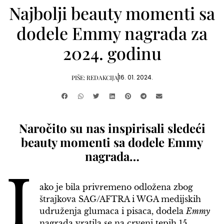
Najbolji beauty momenti sa
dodele Emmy nagrada za
2024. godinu
16. 01. 2024.
PIŠE:
REDAKCIJA
Naročito su nas inspirisali sledeći
beauty momenti sa dodele Emmy
nagrada…
I
ako je bila privremeno odložena zbog
štrajkova SAG/AFTRA i WGA medijskih
udruženja glumaca i pisaca, dodela
Emmy
nagrada vratila se na crveni tepih 15.