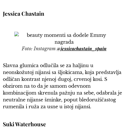
Jessica Chastain
@jessicachastain_spain
Foto: Instagram
Slavna glumica odlučila se za haljinu u
neonskožutoj nijansi sa šljokicama, koja predstavlja
odličan kontrast njenoj dugoj, crvenoj kosi. S
obzirom na to da je samom odevnom
kombinacijom skrenula pažnju na sebe, odabrala je
neutralne nijanse šminke, poput bledoružičastog
rumenila i ruža za usne u istoj nijansi.
Suki Waterhouse