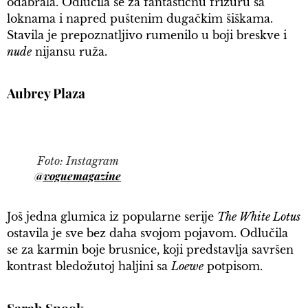
odabrala. Odlučila se za fantastičnu frizuru sa
loknama i napred puštenim dugačkim šiškama.
Stavila je prepoznatljivo rumenilo u boji breskve i
nude
nijansu ruža.
Aubrey Plaza
Foto: Instagram
@voguemagazine
Još jedna glumica iz popularne serije
The White Lotus
ostavila je sve bez daha svojom pojavom. Odlučila
se za karmin boje brusnice, koji predstavlja savršen
kontrast bledožutoj haljini sa
Loewe
potpisom.
Sarah Snook