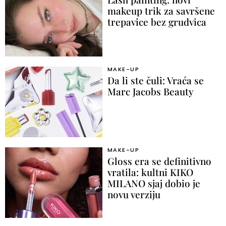
makeup trik za savršene
trepavice bez grudvica
MAKE-UP
Da li ste čuli: Vraća se
Marc Jacobs Beauty
MAKE-UP
Gloss era se definitivno
vratila: kultni KIKO
MILANO sjaj dobio je
novu verziju