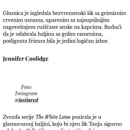
Glumica je izgledala bezvremenski šik sa grimiznim
crvenim usnama, uparenim sa najsuptilnijim
nagoveštajem ružičaste senke na kapcima. Budući
da je odabrala haljinu sa golim ramenima,
podignuta frizura bila je jedini logičan izbor.
Jennifer Coolidge
Foto:
Instagram
@justjared
Zvezda serije
The White Lotus
pozirala je u
glamuroznoj haljini, koju bi njen lik Tanju sigurno