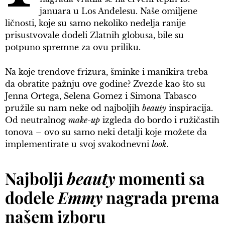
januara u Los Anđelesu. Naše omiljene
ličnosti, koje su samo nekoliko nedelja ranije
prisustvovale dodeli Zlatnih globusa, bile su
potpuno spremne za ovu priliku.
Na koje trendove frizura, šminke i manikira treba
da obratite pažnju ove godine? Zvezde kao što su
Jenna Ortega, Selena Gomez i Simona Tabasco
pružile su nam neke od najboljih
beauty
inspiracija.
Od neutralnog
make-up
izgleda do bordo i ružičastih
tonova – ovo su samo neki detalji koje možete da
implementirate u svoj svakodnevni
look
.
Najbolji
beauty
momenti sa
dodele
Emmy
nagrada prema
našem izboru