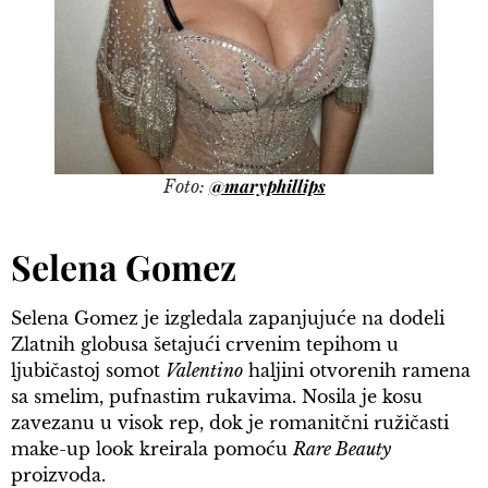
@maryphillips
Foto:
Selena Gomez
Selena Gomez je izgledala zapanjujuće na dodeli
Zlatnih globusa šetajući crvenim tepihom u
ljubičastoj somot
Valentino
haljini otvorenih ramena
sa smelim, pufnastim rukavima. Nosila je kosu
zavezanu u visok rep, dok je romanitčni ružičasti
make-up look kreirala pomoću
Rare Beauty
proizvoda.