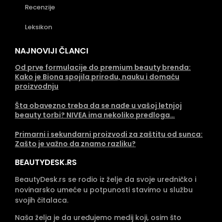
Recenzije
Leksikon
NAJNOVIJI ČLANCI
Od prve formulacije do premium beauty brenda:
Kako je Biona spojila prirodu, nauku i domaću
proizvodnju
Šta obavezno treba da se nađe u vašoj letnjoj
beauty torbi? NIVEA ima nekoliko predloga…
Primarni i sekundarni proizvodi za zaštitu od sunca:
Zašto je važno da znamo razliku?
BEAUTYDESK.RS
BeautyDesk.rs se rodio iz želje da svoje uredničko i
novinarsko umeće u potpunosti stavimo u službu
svojih čitalaca.
Naša želja je da uređujemo medij koji, osim što