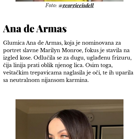
@georgieeisdell
Foto:
Ana de Armas
Glumica Ana de Armas, koja je nominovana za
portret slavne Marilyn Monroe, fokus je stavila na
izgled kose. Odlučila se za dugu, uglađenu frizuru,
čija linija prati oblik njenog lica. Osim toga,
veštačkim trepavicama naglasila je oči, te ih uparila
sa neutralnom nijansom karmina.