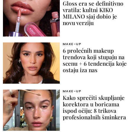
Gloss era se definitivno
vratila: kultni KIKO
MILANO sjaj dobio je
novu verziju
MAKE-UP
6 prolećnih makeup
trendova koji stupaju na
scenu + 6 tendencija koje
ostaju iza nas
MAKE-UP
Kako sprečiti skupljanje
korektora u boricama
ispod očiju: 8 trikova
profesionalnih šminkera