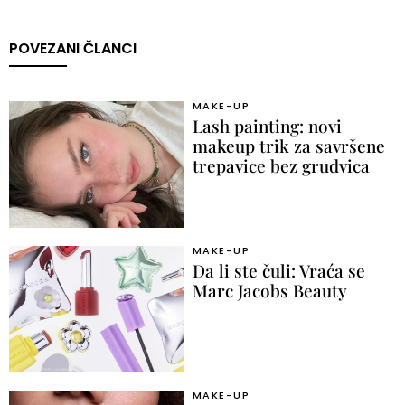
POVEZANI ČLANCI
MAKE-UP
Lash painting: novi
makeup trik za savršene
trepavice bez grudvica
MAKE-UP
Da li ste čuli: Vraća se
Marc Jacobs Beauty
MAKE-UP