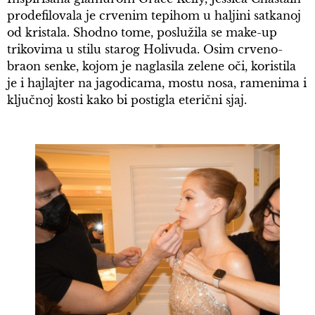
prodefilovala je crvenim tepihom u haljini satkanoj
od kristala. Shodno tome, poslužila se make-up
trikovima u stilu starog Holivuda. Osim crveno-
braon senke, kojom je naglasila zelene oči, koristila
je i hajlajter na jagodicama, mostu nosa, ramenima i
ključnoj kosti kako bi postigla eterični sjaj.