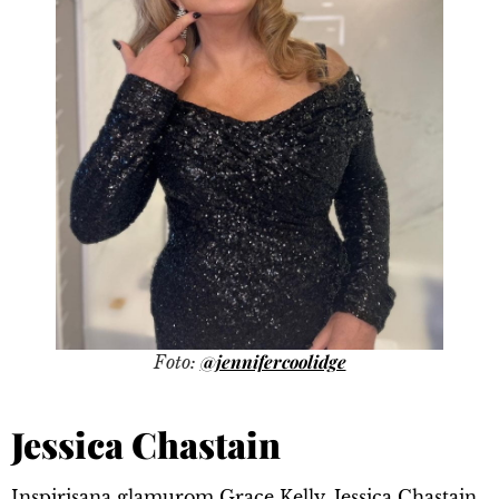
@jennifercoolidge
Foto:
Jessica Chastain
Inspirisana glamurom Grace Kelly, Jessica Chastain