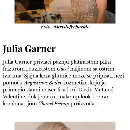
@kristoferbuckle
Foto:
Julia Garner
Julia Garner privlači pažnju platinastom piksi
frizurom i ružičastom
Gucci
haljinom sa oštrim
ivicama. Sjajna koža glumice može se pripisati nezi
pomoću
Augustinus Bader
kozmetike, koju je
primenio slavni maser lica lord Gavin McLeod-
Valentine, dok je nežni make-up look kreiran
kombinacijom
Chanel Beauty
proizvoda.