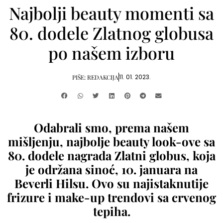
Najbolji beauty momenti sa
80. dodele Zlatnog globusa
po našem izboru
11. 01. 2023.
PIŠE:
REDAKCIJA
Odabrali smo, prema našem
mišljenju, najbolje beauty look-ove sa
80. dodele nagrada Zlatni globus, koja
je održana sinoć, 10. januara na
Beverli Hilsu. Ovo su najistaknutije
frizure i make-up trendovi sa crvenog
tepiha.