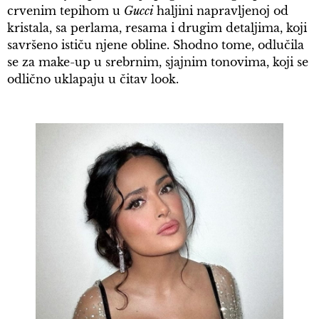
crvenim tepihom u
Gucci
haljini napravljenoj od
kristala, sa perlama, resama i drugim detaljima, koji
savršeno ističu njene obline. Shodno tome, odlučila
se za make-up u srebrnim, sjajnim tonovima, koji se
odlično uklapaju u čitav look.