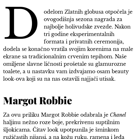
D
odelom Zlatnih globusa otpočela je
ovogodišnja sezona nagrada za
najbolje holivudske zvezde. Nakon
tri godine eksperimentalnih
formata i privatnih ceremonija,
dodela se konačno vratila svojim korenima na male
ekrane sa tradicionalnim crvenim tepihom. Naše
omiljene slavne ličnosti prošetale su glamurozne
toalete, a u nastavku vam izdvajamo osam beauty
look-ova koji su na nas ostavili najjači utisak.
Margot Robbie
Za ovu priliku Margot Robbie odabrala je
Chanel
haljinu nežno roze boje, prekrivenu suptilnim
šljokicama. Čitav look upotpunila je šminkom
ružičastih nijansi, a na kožu ruku, ramena i leđa