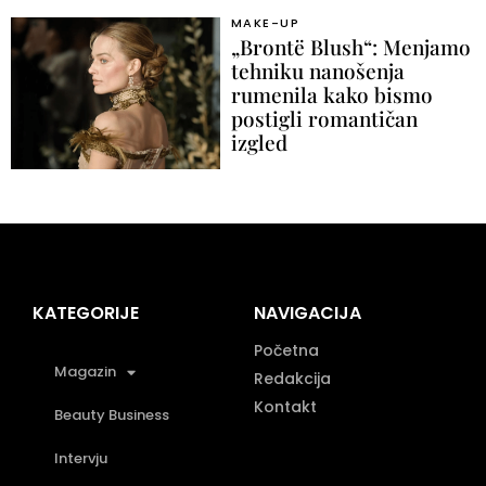
MAKE-UP
„Brontë Blush“: Menjamo
tehniku nanošenja
rumenila kako bismo
postigli romantičan
izgled
KATEGORIJE
NAVIGACIJA
Početna
Magazin
Redakcija
Kontakt
Beauty Business
Intervju