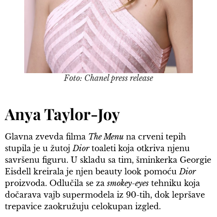
Foto: Chanel press release
Anya Taylor-Joy
Glavna zvevda filma
The Menu
na crveni tepih
stupila je u žutoj
Dior
toaleti koja otkriva njenu
savršenu figuru. U skladu sa tim, šminkerka Georgie
Eisdell kreirala je njen beauty look pomoću
Dior
proizvoda. Odlučila se za
smokey-eyes
tehniku koja
dočarava vajb supermodela iz 90-tih, dok lepršave
trepavice zaokružuju celokupan izgled.