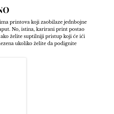
NO
ima printova koji zaobilaze jednbojne
put. No, istina, karirani print postao
ko želite suptilniji pristup koji će ići
dezena ukoliko želite da podignite