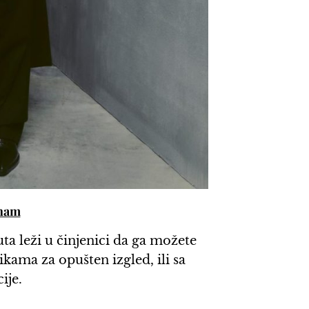
kham
a leži u činjenici da ga možete
kama za opušten izgled, ili sa
ije.