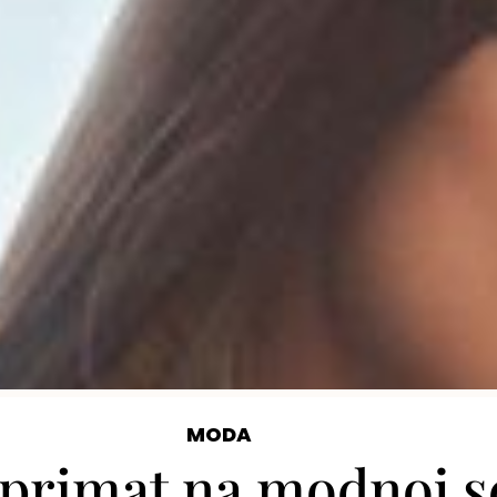
MODA
rimat na modnoj sce