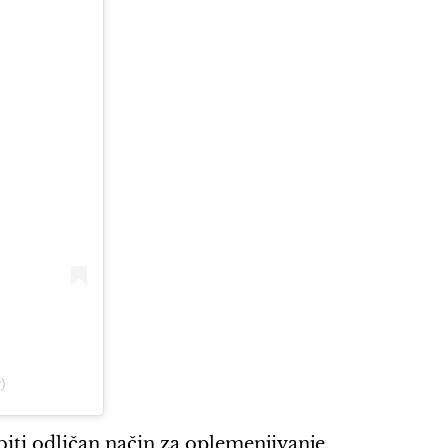
)
iti odličan način za oplemenjivanje