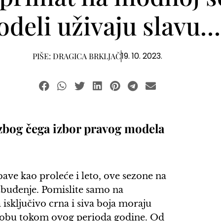
deli uživaju slavu…
19. 10. 2023.
PIŠE:
DRAGICA BRKLJAČ
 zbog čega izbor pravog modela
ave kao proleće i leto, ove sezone na
buđenje. Pomislite samo na
 isključivo crna i siva boja moraju
robu tokom ovog perioda godine. Od