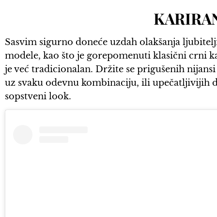
KARIRA
Sasvim sigurno doneće uzdah olakšanja ljubitelj
modele, kao što je gorepomenuti klasični crni ka
je već tradicionalan. Držite se prigušenih nijansi a
uz svaku odevnu kombinaciju, ili upečatljivijih 
sopstveni look.