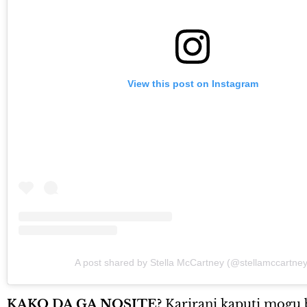
View this post on Instagram
A post shared by Stella McCartney (@stellamccartney
KAKO DA GA NOSITE?
Karirani kaputi mogu b