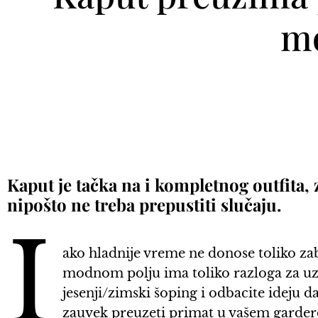
mo
Kaput je tačka na i kompletnog outfita,
nipošto ne treba prepustiti slučaju.
I
ako hladnije vreme ne donose toliko zab
modnom polju ima toliko razloga za uz
jesenji/zimski šoping i odbacite ideju da
zauvek preuzeti primat u vašem garde