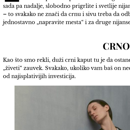
sada pa nadalje, slobodno prigrlite i svetlije ni
– to svakako ne znači da crnu i sivu treba da od
jednostavno „napravite mesta“ i za druge nijanse
CRNO
Kao što smo rekli, duži crni kaput tu je da ostane
„živeti“ zauvek. Svakako, ukoliko vam baš on ne
od najisplativijih investicija.