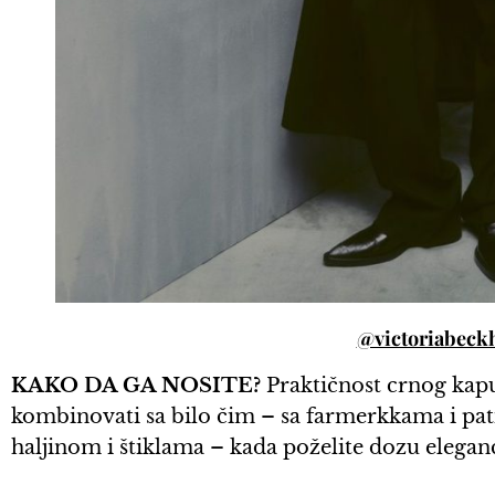
@victoriabec
KAKO DA GA NOSITE?
Praktičnost crnog kaput
kombinovati sa bilo čim – sa farmerkkama i pati
haljinom i štiklama – kada poželite dozu eleganc