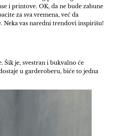
janse i printove. OK, da ne bude zabune
bacite za sva vremena, već da
. Neka vas naredni trendovi inspirišu!
. Šik je, svestran i bukvalno će
dostaje u garderoberu, biće to jedna