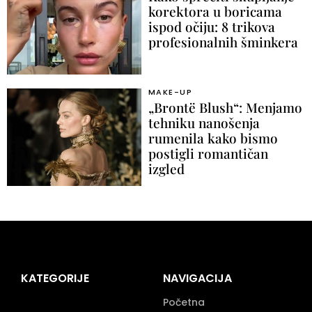
korektora u boricama
ispod očiju: 8 trikova
profesionalnih šminkera
MAKE-UP
„Brontë Blush“: Menjamo
tehniku nanošenja
rumenila kako bismo
postigli romantičan
izgled
KATEGORIJE
NAVIGACIJA
Početna