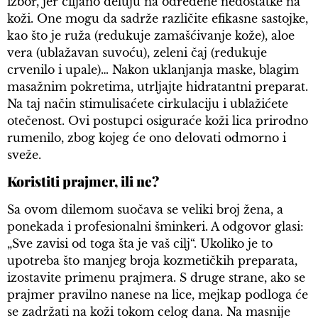
izbor, jer ciljano deluju na određene nedostatke na
koži. One mogu da sadrže različite efikasne sastojke,
kao što je ruža (redukuje zamašćivanje kože), aloe
vera (ublažavan suvoću), zeleni čaj (redukuje
crvenilo i upale)… Nakon uklanjanja maske, blagim
masažnim pokretima, utrljajte hidratantni preparat.
Na taj način stimulisaćete cirkulaciju i ublažićete
otečenost. Ovi postupci osiguraće koži lica prirodno
rumenilo, zbog kojeg će ono delovati odmorno i
sveže.
Koristiti prajmer, ili ne?
Sa ovom dilemom suočava se veliki broj žena, a
ponekada i profesionalni šminkeri. A odgovor glasi:
„Sve zavisi od toga šta je vaš cilj“. Ukoliko je to
upotreba što manjeg broja kozmetičkih preparata,
izostavite primenu prajmera. S druge strane, ako se
prajmer pravilno nanese na lice, mejkap podloga će
se zadržati na koži tokom celog dana. Na masnije