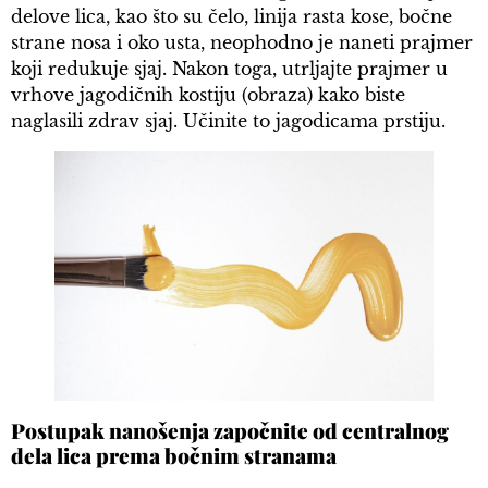
delove lica, kao što su čelo, linija rasta kose, bočne
strane nosa i oko usta, neophodno je naneti prajmer
koji redukuje sjaj. Nakon toga, utrljajte prajmer u
vrhove jagodičnih kostiju (obraza) kako biste
naglasili zdrav sjaj. Učinite to jagodicama prstiju.
Postupak nanošenja započnite od centralnog
dela lica prema bočnim stranama