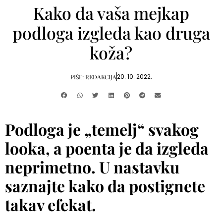
Kako da vaša mejkap
podloga izgleda kao druga
koža?
20. 10. 2022.
PIŠE:
REDAKCIJA
Podloga je „temelj“ svakog
looka, a poenta je da izgleda
neprimetno. U nastavku
saznajte kako da postignete
takav efekat.