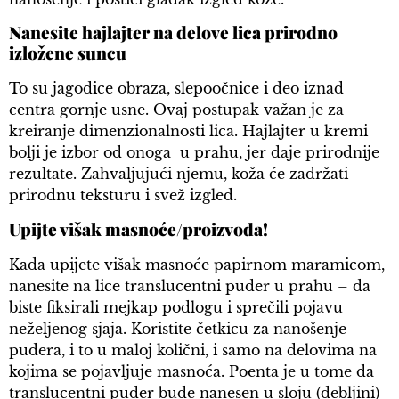
Nanesite hajlajter na delove lica prirodno
izložene suncu
To su jagodice obraza, slepoočnice i deo iznad
centra gornje usne. Ovaj postupak važan je za
kreiranje dimenzionalnosti lica. Hajlajter u kremi
bolji je izbor od onoga u prahu, jer daje prirodnije
rezultate. Zahvaljujući njemu, koža će zadržati
prirodnu teksturu i svež izgled.
Upijte višak masnoće/proizvoda!
Kada upijete višak masnoće papirnom maramicom,
nanesite na lice translucentni puder u prahu – da
biste fiksirali mejkap podlogu i sprečili pojavu
neželjenog sjaja. Koristite četkicu za nanošenje
pudera, i to u maloj količni, i samo na delovima na
kojima se pojavljuje masnoća. Poenta je u tome da
translucentni puder bude nanesen u sloju (debljini)