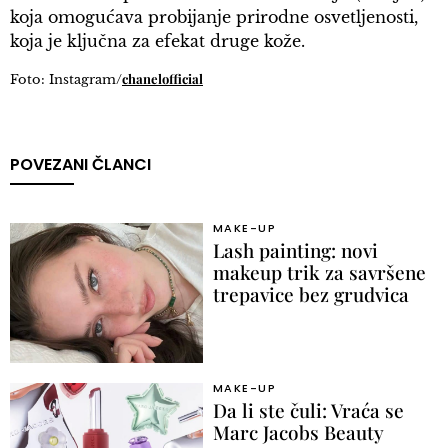
koja omogućava probijanje prirodne osvetljenosti,
koja je ključna za efekat druge kože.
chanelofficial
Foto: Instagram/
POVEZANI ČLANCI
MAKE-UP
Lash painting: novi
makeup trik za savršene
trepavice bez grudvica
MAKE-UP
Da li ste čuli: Vraća se
Marc Jacobs Beauty