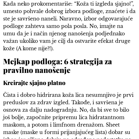
Kada neko prokomentariše: “Koža ti izgleda sjajno!”,
umesto pohvale dobrog izbora podloge, znaćete i da
ste je savršeno naneli. Naravno, izbor odgovarajuće
podloge zahteva samo pola posla. No, imajte na
umu da je i način njenog nanošenja podjednako
važan ukoliko vam je cilj da ostvarite efekat druge
kože (A kome nije?!).
Mejkap podloga: 6 strategija za
pravilno nanošenje
Kreirajte sjajno platno
Čista i dobro hidrirana koža lica nesumnjivo je prvi
preduslov za zdrav izgled. Takođe, i savršena je
osnova za dalju nadogradnju. No, da bi sve to bilo
još bolje, započnite pripremu lica hidratantnom
maskom, a potom i limfnom drenažom. Sheet
maske (maske u formi prijanjajućeg lista) dobar su