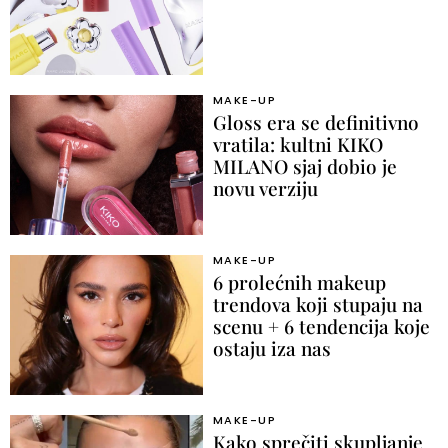
MAKE-UP
Gloss era se definitivno
vratila: kultni KIKO
MILANO sjaj dobio je
novu verziju
MAKE-UP
6 prolećnih makeup
trendova koji stupaju na
scenu + 6 tendencija koje
ostaju iza nas
MAKE-UP
Kako sprečiti skupljanje