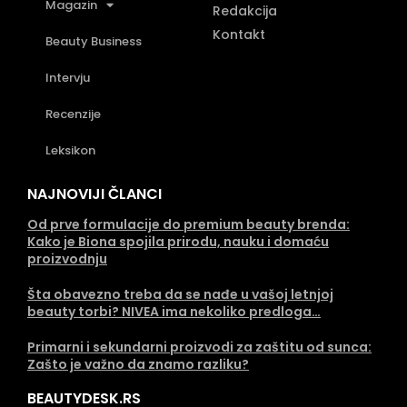
Magazin
Redakcija
Kontakt
Beauty Business
Intervju
Recenzije
Leksikon
NAJNOVIJI ČLANCI
Od prve formulacije do premium beauty brenda:
Kako je Biona spojila prirodu, nauku i domaću
proizvodnju
Šta obavezno treba da se nađe u vašoj letnjoj
beauty torbi? NIVEA ima nekoliko predloga…
Primarni i sekundarni proizvodi za zaštitu od sunca:
Zašto je važno da znamo razliku?
BEAUTYDESK.RS