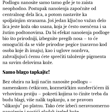
Podlogu nanosite samo tamo gde je to zaista
neophodno. Postupak nanošenja započnite od
centralnog dela lica, a potom nastavite ka
spoljašnjim stranama. Još jedan ključno važan delo
lica jeste koža oko usana, koja je često osenčena i sa
žutim podtonovima. Da bi efekat nanošenja podloge
bio što prirodniji, izbegnite pregib nosa – to će
omogućiti da se vide prirodne pegice (naravno kod
osoba koje ih imaju), kao i uglove nozdrva,
zahvaljujući čemu ćete sprečiti taloženje pigmenta
na suvim delovima kože.
Samo blago tapkajte!
Bez obzira na koji način nanosite podlogu –
namenskom četkicom, kozmetičkim sunđerčićem ili
vrhovima prstiju – pokreti kojima to činite treba da
budu blagi, više nalik tapkanju, a ne pravom
“slikanju” po platnu. Tako ćete izbeći neravnomerno
nanošenje i postići gladak izgled kože.