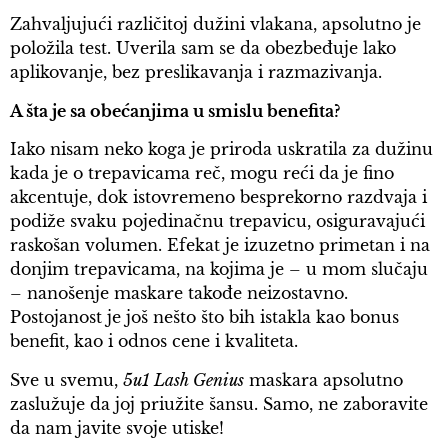
Zahvaljujući različitoj dužini vlakana, apsolutno je
položila test. Uverila sam se da obezbeđuje lako
aplikovanje, bez preslikavanja i razmazivanja.
A šta je sa obećanjima u smislu benefita?
Iako nisam neko koga je priroda uskratila za dužinu
kada je o trepavicama reč, mogu reći da je fino
akcentuje, dok istovremeno besprekorno razdvaja i
podiže svaku pojedinačnu trepavicu, osiguravajući
raskošan volumen. Efekat je izuzetno primetan i na
donjim trepavicama, na kojima je – u mom slučaju
– nanošenje maskare takođe neizostavno.
Postojanost je još nešto što bih istakla kao bonus
benefit, kao i odnos cene i kvaliteta.
Sve u svemu,
5u1 Lash Genius
maskara apsolutno
zaslužuje da joj priužite šansu. Samo, ne zaboravite
da nam javite svoje utiske!