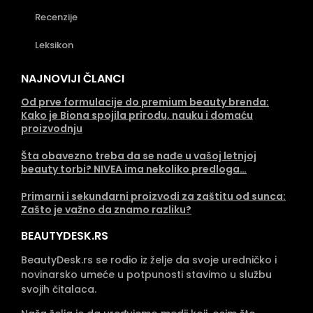
Recenzije
Leksikon
NAJNOVIJI ČLANCI
Od prve formulacije do premium beauty brenda:
Kako je Biona spojila prirodu, nauku i domaću
proizvodnju
Šta obavezno treba da se nađe u vašoj letnjoj
beauty torbi? NIVEA ima nekoliko predloga…
Primarni i sekundarni proizvodi za zaštitu od sunca:
Zašto je važno da znamo razliku?
BEAUTYDESK.RS
BeautyDesk.rs se rodio iz želje da svoje uredničko i
novinarsko umeće u potpunosti stavimo u službu
svojih čitalaca.