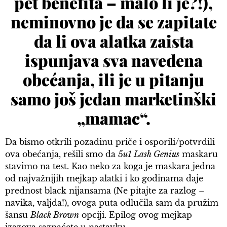
pet benefita – malo li je?!),
neminovno je da se zapitate
da li ova alatka zaista
ispunjava sva navedena
obećanja, ili je u pitanju
samo još jedan marketinški
„mamac“.
Da bismo otkrili pozadinu priče i osporili/potvrdili
ova obećanja, rešili smo da
5u1 Lash Genius
maskaru
stavimo na test. Kao neko za koga je maskara jedna
od najvažnijih mejkap alatki i ko godinama daje
prednost black nijansama (Ne pitajte za razlog –
navika, valjda!), ovoga puta odlučila sam da pružim
šansu
Black Brown
opciji. Epilog ovog mejkap