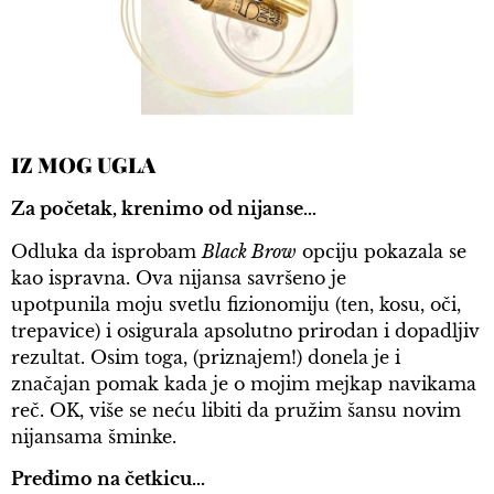
IZ MOG UGLA
Za početak, krenimo od nijanse…
Odluka da isprobam
Black Brow
opciju pokazala se
kao ispravna. Ova nijansa savršeno je
upotpunila moju svetlu fizionomiju (ten, kosu, oči,
trepavice) i osigurala apsolutno prirodan i dopadljiv
rezultat. Osim toga, (priznajem!) donela je i
značajan pomak kada je o mojim mejkap navikama
reč. OK, više se neću libiti da pružim šansu novim
nijansama šminke.
Pređimo na četkicu…