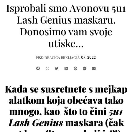
Isprobali smo Avonovu 5u1
Lash Genius maskaru.
Donosimo vam svoje
utiske…
17. 07. 2022.
PIŠE:
DRAGICA BRKLJAČ
Kada se susretnete s mejkap
alatkom koja obećava tako
mnogo, kao što to čini
5u1
Lash Genius
maskara (čak