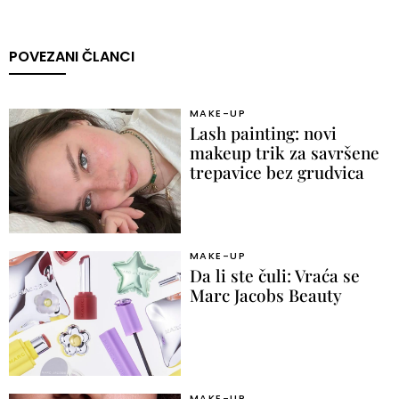
POVEZANI ČLANCI
MAKE-UP
Lash painting: novi
makeup trik za savršene
trepavice bez grudvica
MAKE-UP
Da li ste čuli: Vraća se
Marc Jacobs Beauty
MAKE-UP