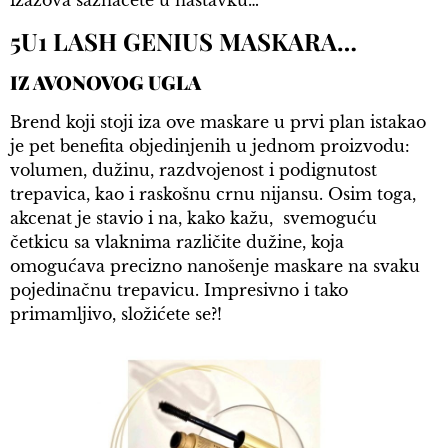
izazova saznaćete u nastavku…
5U1 LASH GENIUS MASKARA…
IZ AVONOVOG UGLA
Brend koji stoji iza ove maskare u prvi plan istakao
je pet benefita objedinjenih u jednom proizvodu:
volumen, dužinu, razdvojenost i podignutost
trepavica, kao i raskošnu crnu nijansu. Osim toga,
akcenat je stavio i na, kako kažu, svemoguću
četkicu sa vlaknima različite dužine, koja
omogućava precizno nanošenje maskare na svaku
pojedinačnu trepavicu. Impresivno i tako
primamljivo, složićete se?!