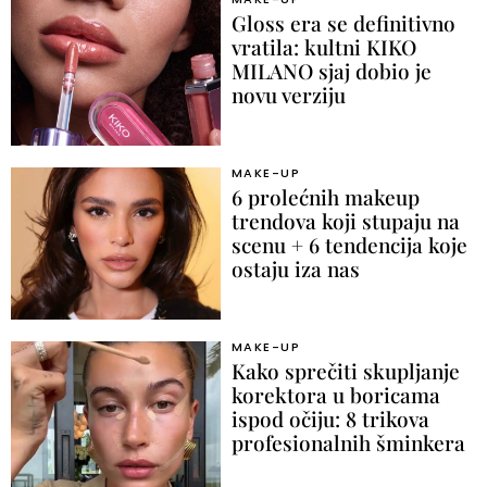
Gloss era se definitivno
vratila: kultni KIKO
MILANO sjaj dobio je
novu verziju
MAKE-UP
6 prolećnih makeup
trendova koji stupaju na
scenu + 6 tendencija koje
ostaju iza nas
MAKE-UP
Kako sprečiti skupljanje
korektora u boricama
ispod očiju: 8 trikova
profesionalnih šminkera