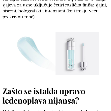
sjajeva za usne uključuje četiri različita finiša: sjajni,
biserni, holografski i intenzivni (koji imaju veću
prekrivnu moć).
Zašto se istakla upravo
ledenoplava nijansa?