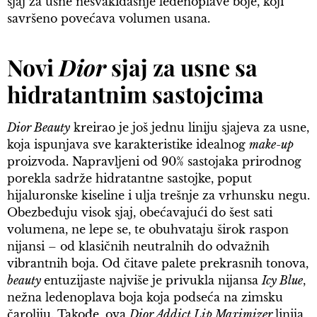
sjaj za usne nesvakidašnje ledenoplave boje, koji
savršeno povećava volumen usana.
Novi
Dior
sjaj za usne sa
hidratantnim sastojcima
Dior Beauty
kreirao je još jednu liniju sjajeva za usne,
koja ispunjava sve karakteristike idealnog
make-up
proizvoda. Napravljeni od 90% sastojaka prirodnog
porekla sadrže hidratantne sastojke, poput
hijaluronske kiseline i ulja trešnje za vrhunsku negu.
Obezbeđuju visok sjaj, obećavajući do šest sati
volumena, ne lepe se, te obuhvataju širok raspon
nijansi – od klasičnih neutralnih do odvažnih
vibrantnih boja. Od čitave palete prekrasnih tonova,
beauty
entuzijaste najviše je privukla nijansa
Icy Blue
,
nežna ledenoplava boja koja podseća na zimsku
čaroliju. Takođe, ova
Dior Addict Lip Maximizer
linija