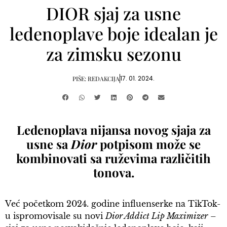
DIOR sjaj za usne
ledenoplave boje idealan je
za zimsku sezonu
17. 01. 2024.
PIŠE:
REDAKCIJA
Ledenoplava nijansa novog sjaja za
usne sa
Dior
potpisom može se
kombinovati sa ruževima različitih
tonova.
Već početkom 2024. godine influenserke na TikTok-
u ispromovisale su novi
Dior Addict Lip Maximizer
–