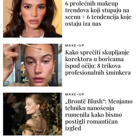
6 prolećnih makeup
trendova koji stupaju na
scenu + 6 tendencija koje
ostaju iza nas
MAKE-UP
Kako sprečiti skupljanje
korektora u boricama
ispod očiju: 8 trikova
profesionalnih šminkera
MAKE-UP
„Brontë Blush“: Menjamo
tehniku nanošenja
rumenila kako bismo
postigli romantičan
izgled