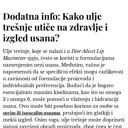
Dodatna info: Kako ulje
trešnje utiče na zdravlje i
izgled usana?
Ulje trešnje, koje se nalazi i u
Dior Adicct Lip
Maximizer
sjaju, često se koristi u formulacijama
namenjenim nezi usana. Međutim, važno je
napomenuti da se specifični efekti mogu razlikovati
u zavisnosti od formulacije proizvoda i
individualnih preferencija. Budući da je bogato
esencijalnim masnim kiselinama, kao što su omega
3 i omega 6, može pomoći u vlaženju i hidrataciji
usana. Ovo može biti posebno korisno za osobe sa
suvim ili ispucalim usnama
, pružajući im glatkiji i
mekši izgled. Osim toga, ulje trešnje može doprineti
sjajnoj završnoj obradi proizvoda, zbog čega je čest