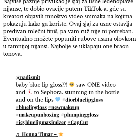
Najviše pažnje privukao je sjaj za usne ledenoplave
nijanse, te dobio ovacije putem TikTok-a, gde su
kreatori objavili mnoštvo video snimaka na kojima
pokazuju kako ga koriste. Ovaj sjaj za usne ostavlja
predivan mlečni finiš, pa vam ruž nije ni potreban.
Eventualno možete popuniti rubove usana olovkom
u tamnijoj nijansi. Najbolje se uklapaju one braon
tonova.
@nadismit
baby blue lip gloss??!
saw ONE video
and
to Sephora. stunning in the bottle
#diorbluelipgloss
and on the lips
#bluelipgloss
#newmakeup
#makeupunboxing
#plumpinggloss
#icybluelipmaximizer
#CapCut
♬ Henna Timar –