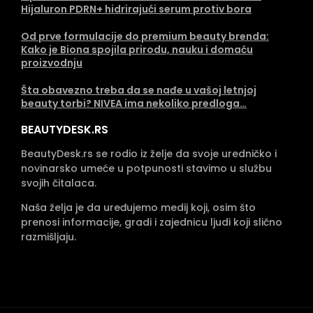
Hijaluron PDRN+ hidrirajući serum protiv bora
Od prve formulacije do premium beauty brenda:
Kako je Biona spojila prirodu, nauku i domaću
proizvodnju
Šta obavezno treba da se nađe u vašoj letnjoj
beauty torbi? NIVEA ima nekoliko predloga…
BEAUTYDESK.RS
BeautyDesk.rs se rodio iz želje da svoje uredničko i
novinarsko umeće u potpunosti stavimo u službu
svojih čitalaca.
Naša želja je da uređujemo medij koji, osim što
prenosi informacije, gradi i zajednicu ljudi koji slično
razmišljaju.