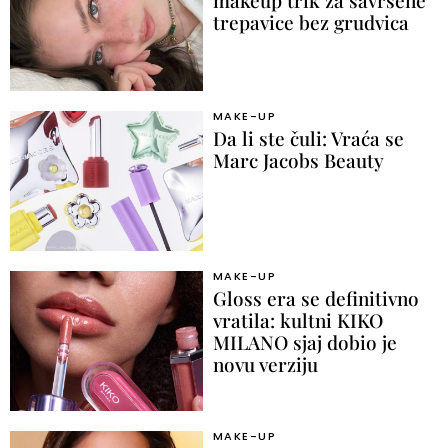
trepavice bez grudvica
MAKE-UP
Da li ste čuli: Vraća se
Marc Jacobs Beauty
MAKE-UP
Gloss era se definitivno
vratila: kultni KIKO
MILANO sjaj dobio je
novu verziju
MAKE-UP