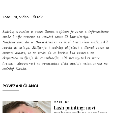
Foto: PR; Video: TikTok
Sadržaj naveden u ovom članku napisan je samo u informativne
svrhe i nije zamena za stručni savet ili konsultaciju.
Naglašavamo da se BeautyDesk.rs ne bavi pružanjem medicinskih
saveta ili usluga. Mišljenja i sadržaj uključeni u članak samo su
stavovi autora, te ne treba da se koriste kao zamena za
ekspertsko mišljenje ili konsultaciju, niti BeautyDesk.rs može
preuzeti odgovornost za eventualnu štetu nastalu oslanjanjem na
sadržaj članka.
POVEZANI ČLANCI
MAKE-UP
Lash painting: novi
makeup trik za savršene