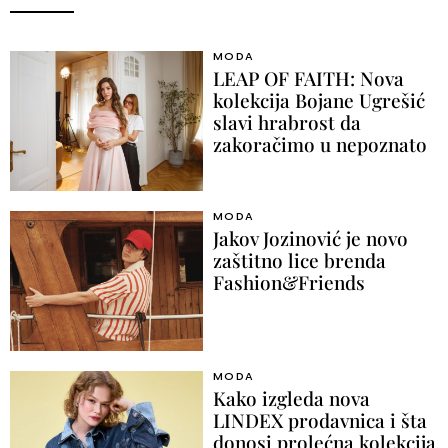
MODA
LEAP OF FAITH: Nova
kolekcija Bojane Ugrešić
slavi hrabrost da
zakoračimo u nepoznato
MODA
Jakov Jozinović je novo
zaštitno lice brenda
Fashion&Friends
MODA
Kako izgleda nova
LINDEX prodavnica i šta
donosi prolećna kolekcija