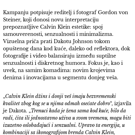
Kampanju potpisuje reditelj i fotograf Gordon von
Steiner, koji donosi novu interpretaciju
prepoznatljive Calvin Klein estetike: spoj
samouverenosti, senzualnosti i minimalizma.
Vizuelna priča prati Dakotu Johnson tokom
opuštenog dana kod kuće, daleko od reflektora, dok
fotografije i video balansiraju između suptilne
senzualnosti i diskretnog humora. Fokus je, kao i
uvek, na samim komadima: novim krojevima
denima i inovacijama u segmentu donjeg veša.
„
Calvin Klein džins i donji veš imaju bezvremenski
kvalitet zbog kog se u njima odmah osećate dobro
“, izjavila
je Dakota. „
Trenuci kada je žena sama kod kuće, bilo da
radi, čita ili jednostavno uživa u svom vremenu, mogu biti
izuzetno oslobađajući i senzualni. Upravo ta energija, u
kombinaciji sa ikonografijom brenda Calvin Klein,