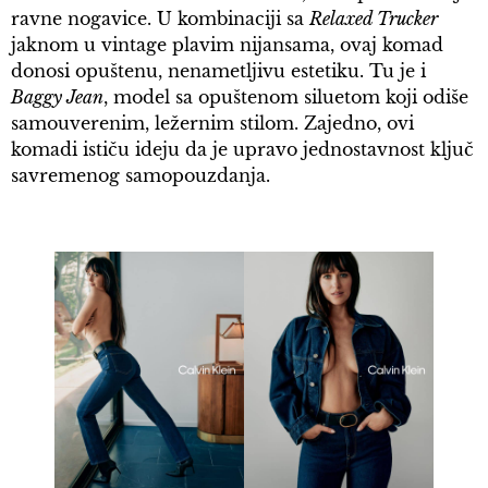
ravne nogavice. U kombinaciji sa
Relaxed Trucker
jaknom u vintage plavim nijansama, ovaj komad
donosi opuštenu, nenametljivu estetiku. Tu je i
Baggy Jean
, model sa opuštenom siluetom koji odiše
samouverenim, ležernim stilom. Zajedno, ovi
komadi ističu ideju da je upravo jednostavnost ključ
savremenog samopouzdanja.