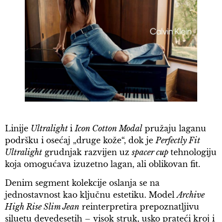
Linije
Ultralight
i
Icon Cotton Modal
pružaju laganu
podršku i osećaj „druge kože“, dok je
Perfectly Fit
Ultralight
grudnjak razvijen uz
spacer cup
tehnologiju
koja omogućava izuzetno lagan, ali oblikovan fit.
Denim segment kolekcije oslanja se na
jednostavnost kao ključnu estetiku. Model
Archive
High Rise Slim Jean
reinterpretira prepoznatljivu
siluetu devedesetih – visok struk, usko prateći kroj i