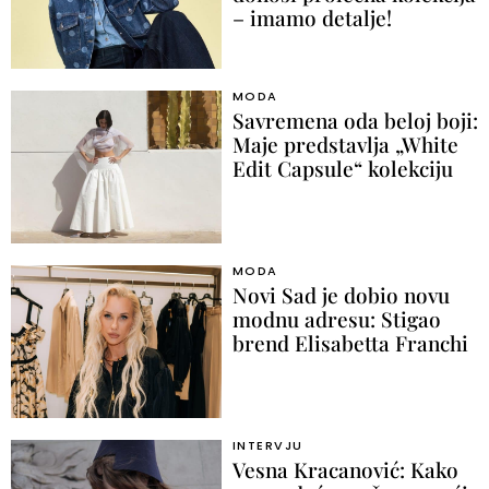
– imamo detalje!
MODA
Savremena oda beloj boji:
Maje predstavlja „White
Edit Capsule“ kolekciju
MODA
Novi Sad je dobio novu
modnu adresu: Stigao
brend Elisabetta Franchi
INTERVJU
Vesna Kracanović: Kako