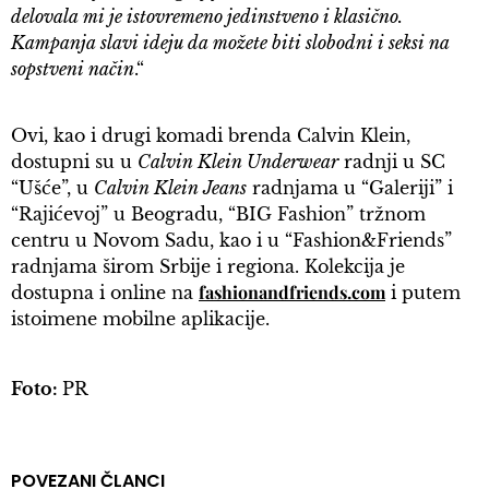
delovala mi je istovremeno jedinstveno i klasično.
Kampanja slavi ideju da možete biti slobodni i seksi na
sopstveni način
.“
Ovi, kao i drugi komadi brenda Calvin Klein,
dostupni su u
Calvin Klein Underwear
radnji u SC
“Ušće”, u
Calvin Klein Jeans
radnjama u “Galeriji” i
“Rajićevoj” u Beogradu, “BIG Fashion” tržnom
centru u Novom Sadu, kao i u “Fashion&Friends”
radnjama širom Srbije i regiona. Kolekcija je
fashionandfriends.com
dostupna i online na
i putem
istoimene mobilne aplikacije.
Foto:
PR
POVEZANI ČLANCI