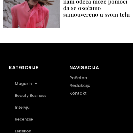
nam odeća može pomoći
da se osećamo
samouvereno u svom telu
KATEGORIJE
NAVIGACIJA
Početna
Magazin
Redakcija
Kontakt
Beauty Business
Intervju
Recenzije
Leksikon