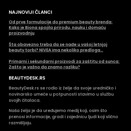
NAJNOVIJI ČLANCI
Od prve formulacije do premium beauty brenda:
Kako je Biona spojila prirodu, nauku i domaću
proizvodnju
Šta obavezno treba da se nađe u vašoj letnjoj
beauty torbi? NIVEA ima nekoliko predloga…
Primarni i sekundarni proizvodi za zaštitu od sunca:
Zašto je važno da znamo razliku?
BEAUTYDESK.RS
BeautyDesk.rs se rodio iz želje da svoje uredničko i
novinarsko umeće u potpunosti stavimo u službu
svojih čitalaca.
Naša želja je da uređujemo medij koji, osim što
prenosi informacije, gradi i zajednicu ljudi koji slično
razmišljaju.