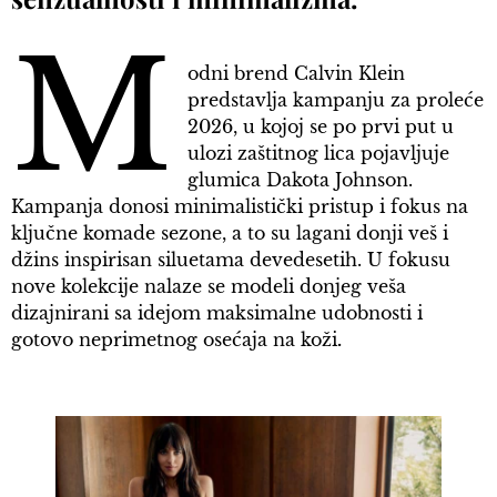
M
odni brend Calvin Klein
predstavlja kampanju za proleće
2026, u kojoj se po prvi put u
ulozi zaštitnog lica pojavljuje
glumica Dakota Johnson.
Kampanja donosi minimalistički pristup i fokus na
ključne komade sezone, a to su lagani donji veš i
džins inspirisan siluetama devedesetih. U fokusu
nove kolekcije nalaze se modeli donjeg veša
dizajnirani sa idejom maksimalne udobnosti i
gotovo neprimetnog osećaja na koži
.