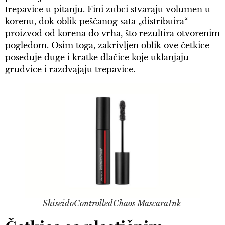
trepavice u pitanju. Fini zubci stvaraju volumen u
korenu, dok oblik peščanog sata „distribuira“
proizvod od korena do vrha, što rezultira otvorenim
pogledom. Osim toga, zakrivljen oblik ove četkice
poseduje duge i kratke dlačice koje uklanjaju
grudvice i razdvajaju trepavice.
ShiseidoControlledChaos MascaraInk