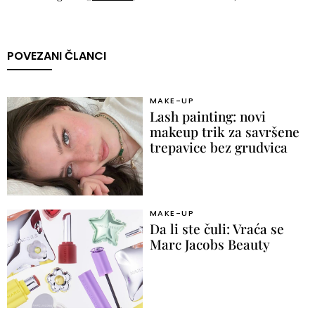
POVEZANI ČLANCI
MAKE-UP
Lash painting: novi
makeup trik za savršene
trepavice bez grudvica
MAKE-UP
Da li ste čuli: Vraća se
Marc Jacobs Beauty