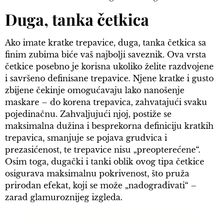
Duga, tanka četkica
Ako imate kratke trepavice, duga, tanka četkica sa
finim zubima biće vaš najbolji saveznik. Ova vrsta
četkice posebno je korisna ukoliko želite razdvojene
i savršeno definisane trepavice. Njene kratke i gusto
zbijene čekinje omogućavaju lako nanošenje
maskare – do korena trepavica, zahvatajući svaku
pojedinačnu. Zahvaljujući njoj, postiže se
maksimalna dužina i besprekorna definiciju kratkih
trepavica, smanjuje se pojava grudvica i
prezasićenost, te trepavice nisu „preopterećene“.
Osim toga, dugački i tanki oblik ovog tipa četkice
osigurava maksimalnu pokrivenost, što pruža
prirodan efekat, koji se može „nadograđivati“ –
zarad glamuroznijeg izgleda.