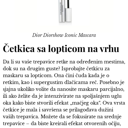
Dior Diorshow Iconic Mascara
Četkica sa lopticom na vrhu
Da li su vaše trepavice retke na određenim mestima,
dok su na drugim guste? Isprobajte četkicu za
maskaru sa lopticom. Ona čini čuda kada je o
retkim, kao i supergustim dlačicama reč. Posebno je
sjajna ukoliko volite da nanosite maskaru parcijalno,
ili ako želite da je intenzivirate na spoljašnjem uglu
oka kako biste stvorili efekat „mačjeg oka“. Ova vrsta
četkice je mala i savršena se prilagođava dužini
vaših trepavica. Možete da se fokusirate na srednje
trepavice – da biste kreirali efekat otvorenih očiju,