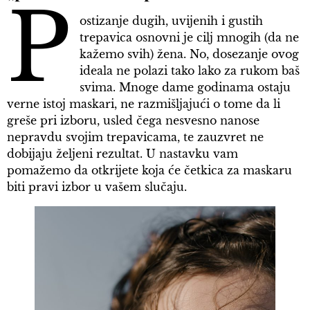
P
ostizanje dugih, uvijenih i gustih
trepavica osnovni je cilj mnogih (da ne
kažemo svih) žena. No, dosezanje ovog
ideala ne polazi tako lako za rukom baš
svima. Mnoge dame godinama ostaju
verne istoj maskari, ne razmišljajući o tome da li
greše pri izboru, usled čega nesvesno nanose
nepravdu svojim trepavicama, te zauzvret ne
dobijaju željeni rezultat. U nastavku vam
pomažemo da otkrijete koja će četkica za maskaru
biti pravi izbor u vašem slučaju.