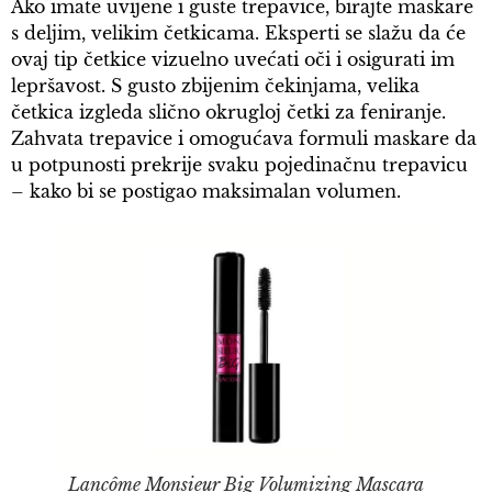
Ako imate uvijene i guste trepavice, birajte maskare
s deljim, velikim četkicama. Eksperti se slažu da će
ovaj tip četkice vizuelno uvećati oči i osigurati im
lepršavost. S gusto zbijenim čekinjama, velika
četkica izgleda slično okrugloj četki za feniranje.
Zahvata trepavice i omogućava formuli maskare da
u potpunosti prekrije svaku pojedinačnu trepavicu
– kako bi se postigao maksimalan volumen.
Lancôme Monsieur Big Volumizing Mascara