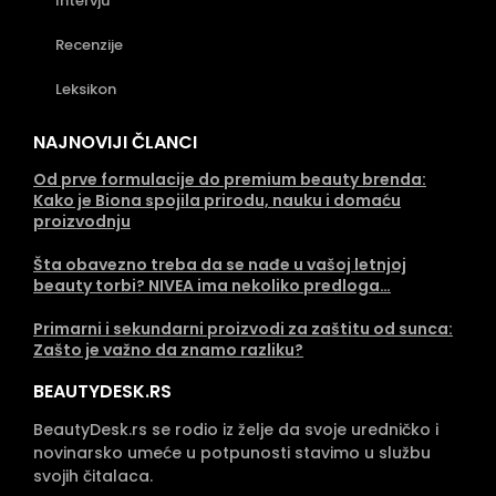
Intervju
Recenzije
Leksikon
NAJNOVIJI ČLANCI
Od prve formulacije do premium beauty brenda:
Kako je Biona spojila prirodu, nauku i domaću
proizvodnju
Šta obavezno treba da se nađe u vašoj letnjoj
beauty torbi? NIVEA ima nekoliko predloga…
Primarni i sekundarni proizvodi za zaštitu od sunca:
Zašto je važno da znamo razliku?
BEAUTYDESK.RS
BeautyDesk.rs se rodio iz želje da svoje uredničko i
novinarsko umeće u potpunosti stavimo u službu
svojih čitalaca.