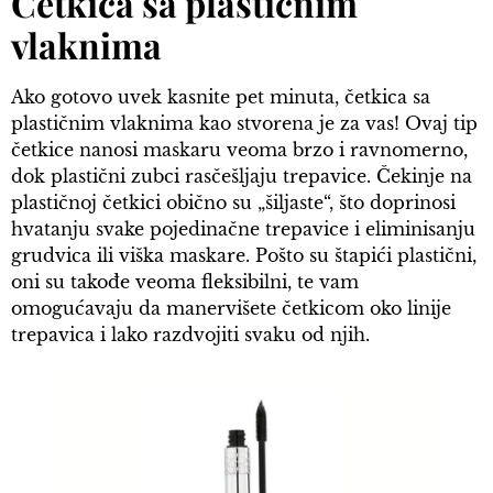
Četkica sa plastičnim
vlaknima
Ako gotovo uvek kasnite pet minuta, četkica sa
plastičnim vlaknima kao stvorena je za vas! Ovaj tip
četkice nanosi maskaru veoma brzo i ravnomerno,
dok plastični zubci rasčešljaju trepavice. Čekinje na
plastičnoj četkici obično su „šiljaste“, što doprinosi
hvatanju svake pojedinačne trepavice i eliminisanju
grudvica ili viška maskare. Pošto su štapići plastični,
oni su takođe veoma fleksibilni, te vam
omogućavaju da manervišete četkicom oko linije
trepavica i lako razdvojiti svaku od njih.