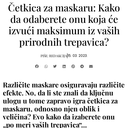
Četkica za maskaru: Kako
da odaberete onu koja će
izvući maksimum iz vaših
prirodnih trepavica?
15. 03. 2023.
PIŠE:
REDAKCIJA
Različite maskare osiguravaju različite
efekte. No, da li ste znali da ključnu
ulogu u tome zapravo igra četkica za
maskaru, odnosno njen oblik i
veličina? Evo kako da izaberete onu
„po meri vaših trepavica“…