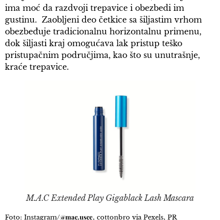
ima moć da razdvoji trepavice i obezbedi im
gustinu. Zaobljeni deo četkice sa šiljastim vrhom
obezbeđuje tradicionalnu horizontalnu primenu,
dok šiljasti kraj omogućava lak pristup teško
pristupačnim područjima, kao što su unutrašnje,
kraće trepavice.
M.A.C Extended Play Gigablack Lash Mascara
@mac.usce
Foto: Instagram/
, cottonbro via Pexels, PR