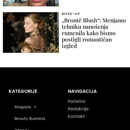
MAKE-UP
„Brontë Blush“: Menjamo
tehniku nanošenja
rumenila kako bismo
postigli romantičan
izgled
KATEGORIJE
NAVIGACIJA
Početna
Magazin
Redakcija
Kontakt
Beauty Business