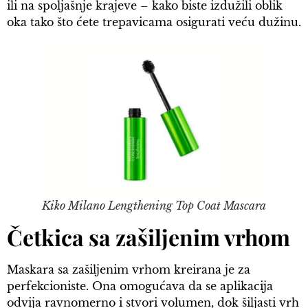
ili na spoljašnje krajeve – kako biste izdužili oblik
oka tako što ćete trepavicama osigurati veću dužinu.
Kiko Milano Lengthening Top Coat Mascara
Četkica sa zašiljenim vrhom
Maskara sa zašiljenim vrhom kreirana je za
perfekcioniste. Ona omogućava da se aplikacija
odvija ravnomerno i stvori volumen, dok šiljasti vrh