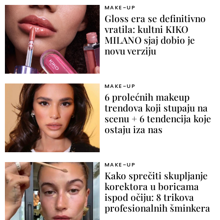
MAKE-UP
Gloss era se definitivno
vratila: kultni KIKO
MILANO sjaj dobio je
novu verziju
MAKE-UP
6 prolećnih makeup
trendova koji stupaju na
scenu + 6 tendencija koje
ostaju iza nas
MAKE-UP
Kako sprečiti skupljanje
korektora u boricama
ispod očiju: 8 trikova
profesionalnih šminkera