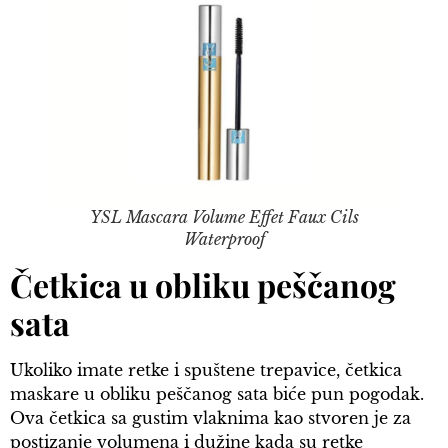
YSL Mascara Volume Effet Faux Cils
Waterproof
Četkica u obliku peščanog
sata
Ukoliko imate retke i spuštene trepavice, četkica
maskare u obliku peščanog sata biće pun pogodak.
Ova četkica sa gustim vlaknima kao stvoren je za
postizanje volumena i dužine kada su retke