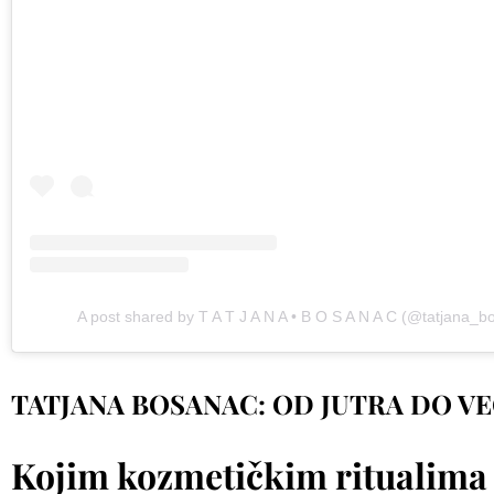
A post shared by T A T J A N A • B O S A N A C (@tatjana_b
TATJANA BOSANAC: OD JUTRA DO VE
Kojim kozmetičkim ritualima 