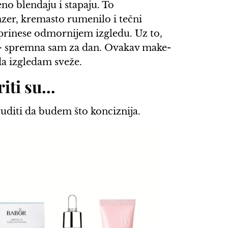
eno blendaju i stapaju. To
nzer, kremasto rumenilo i tečni
doprinese odmornijem izgledu. Uz to,
– spremna sam za dan. Ovakav make-
da izgledam sveže.
riti su…
truditi da budem što konciznija.