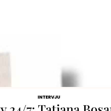
INTERVJU
y 24/7: Tatjana Bos