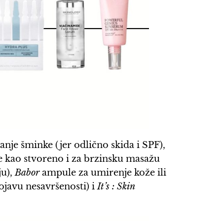
nje šminke (jer odlično skida i SPF),
 je kao stvoreno i za brzinsku masažu
ju),
Babor
ampule za umirenje kože ili
ojavu nesavršenosti) i
It’s : Skin