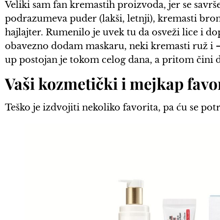
Veliki sam fan kremastih proizvoda, jer se savrš
podrazumeva puder (lakši, letnji), kremasti bro
hajlajter. Rumenilo je uvek tu da osveži lice i 
obavezno dodam maskaru, neki kremasti ruž i 
up postojan je tokom celog dana, a pritom čini 
Vaši kozmetički i mejkap favo
Teško je izdvojiti nekoliko favorita, pa ću se po