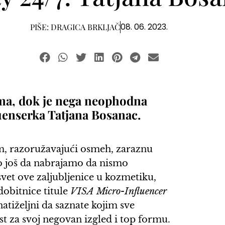
08. 06. 2023.
PIŠE:
DRAGICA BRKLJAČ
ima, dok je nega neophodna
uenserka Tatjana Bosanac.
rm, razoružavajući osmeh, zaraznu
mo još da nabrajamo da nismo
svet ove zaljubljenice u kozmetiku,
obitnice titule
VISA Micro-Influencer
natiželjni da saznate kojim sve
t za svoj negovan izgled i top formu.