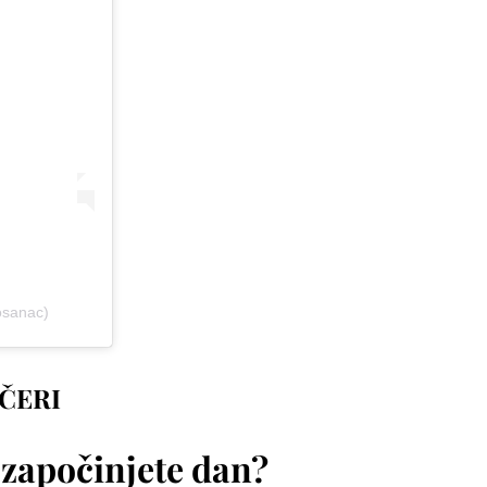
osanac)
ČERI
započinjete dan?