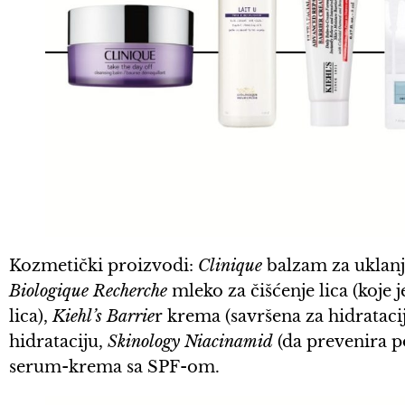
Kozmetički proizvodi:
Clinique
balzam za uklanja
Biologique Recherche
mleko za čišćenje lica (koje
lica),
Kiehl’s Barrie
r krema (savršena za hidrataci
hidrataciju,
Skinology Niacinamid
(da prevenira p
serum-krema sa SPF-om.