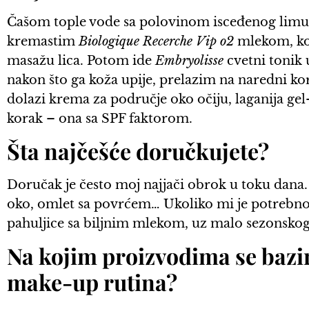
Čašom tople vode sa polovinom isceđenog limun
kremastim
Biologique Recerche Vip o2
mlekom, koj
masažu lica. Potom ide
Embryolisse
cvetni tonik u
nakon što ga koža upije, prelazim na naredni k
dolazi krema za područje oko očiju, laganija gel-
korak – ona sa SPF faktorom.
Šta najčešće doručkujete?
Doručak je često moj najjači obrok u toku dana
oko, omlet sa povrćem… Ukoliko mi je potrebno
pahuljice sa biljnim mlekom, uz malo sezonskog 
Na kojim proizvodima se bazi
make-up rutina?