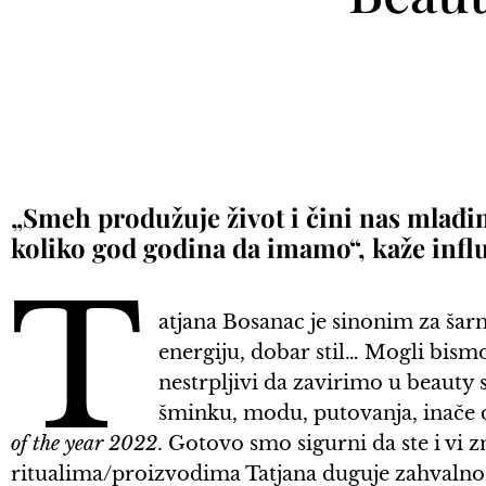
„Smeh produžuje život i čini nas mlađ
koliko god godina da imamo“, kaže infl
T
atjana Bosanac je sinonim za ša
energiju, dobar stil… Mogli bis
nestrpljivi da zavirimo u beauty 
šminku, modu, putovanja, inače d
of the year 2022
. Gotovo smo sigurni da ste i vi z
ritualima/proizvodima Tatjana duguje zahvalnos