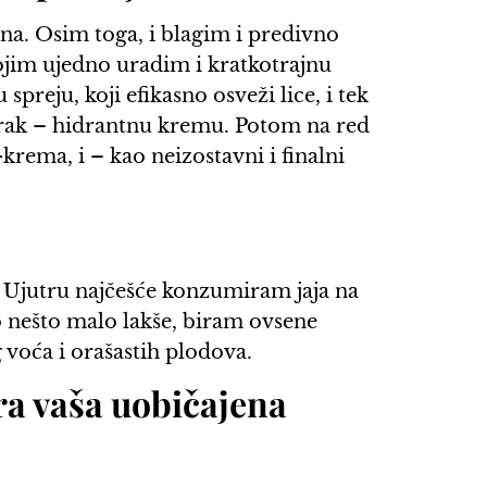
a. Osim toga, i blagim i predivno
im ujedno uradim i kratkotrajnu
 spreju, koji efikasno osveži lice, i tek
orak – hidrantnu kremu. Potom na red
krema, i – kao neizostavni i finalni
. Ujutru najčešće konzumiram jaja na
 nešto malo lakše, biram ovsene
voća i orašastih plodova.
ra vaša uobičajena