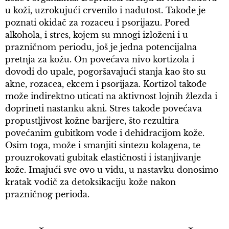
u koži, uzrokujući crvenilo i nadutost. Takođe je
poznati okidač za rozaceu i psorijazu. Pored
alkohola, i stres, kojem su mnogi izloženi i u
prazničnom periodu, još je jedna potencijalna
pretnja za kožu. On povećava nivo kortizola i
dovodi do upale, pogoršavajući stanja kao što su
akne, rozacea, ekcem i psorijaza. Kortizol takođe
može indirektno uticati na aktivnost lojnih žlezda i
doprineti nastanku akni. Stres takođe povećava
propustljivost kožne barijere, što rezultira
povećanim gubitkom vode i dehidracijom kože.
Osim toga, može i smanjiti sintezu kolagena, te
prouzrokovati gubitak elastičnosti i istanjivanje
kože. Imajući sve ovo u vidu, u nastavku donosimo
kratak vodič za detoksikaciju kože nakon
prazničnog perioda.