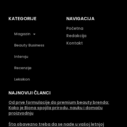
KATEGORIJE
NAVIGACIJA
Početna
Magazin
Redakcija
Kontakt
Beauty Business
Intervju
Recenzije
Leksikon
NAJNOVIJI ČLANCI
Od prve formulacije do premium beauty brenda:
Kako je Biona spojila prirodu, nauku i domaću
proizvodnju
Šta obavezno treba da se nađe u vašoj letnjoj