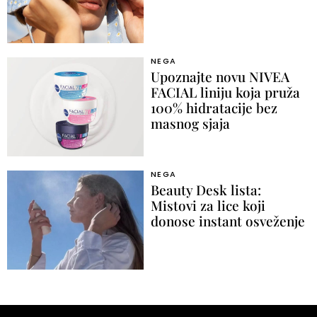
NEGA
Upoznajte novu NIVEA
FACIAL liniju koja pruža
100% hidratacije bez
masnog sjaja
NEGA
Beauty Desk lista:
Mistovi za lice koji
donose instant osveženje