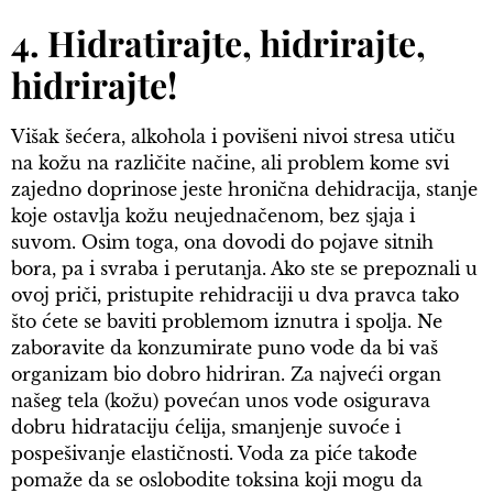
4. Hidratirajte, hidrirajte,
hidrirajte!
Višak šećera, alkohola i povišeni nivoi stresa utiču
na kožu na različite načine, ali problem kome svi
zajedno doprinose jeste hronična dehidracija, stanje
koje ostavlja kožu neujednačenom, bez sjaja i
suvom. Osim toga, ona dovodi do pojave sitnih
bora, pa i svraba i perutanja. Ako ste se prepoznali u
ovoj priči, pristupite rehidraciji u dva pravca tako
što ćete se baviti problemom iznutra i spolja. Ne
zaboravite da konzumirate puno vode da bi vaš
organizam bio dobro hidriran. Za najveći organ
našeg tela (kožu) povećan unos vode osigurava
dobru hidrataciju ćelija, smanjenje suvoće i
pospešivanje elastičnosti. Voda za piće takođe
pomaže da se oslobodite toksina koji mogu da