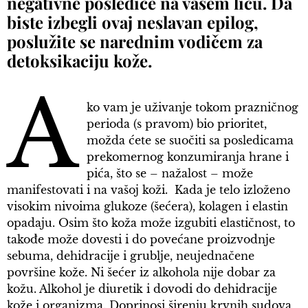
negativne posledice na vašem licu. Da
biste izbegli ovaj neslavan epilog,
poslužite se narednim vodičem za
detoksikaciju kože.
A
ko vam je uživanje tokom prazničnog
perioda (s pravom) bio prioritet,
možda ćete se suočiti sa posledicama
prekomernog konzumiranja hrane i
pića, što se – nažalost – može
manifestovati i na vašoj koži. Kada je telo izloženo
visokim nivoima glukoze (šećera), kolagen i elastin
opadaju. Osim što koža može izgubiti elastičnost, to
takođe može dovesti i do povećane proizvodnje
sebuma, dehidracije i grublje, neujednačene
površine kože. Ni šećer iz alkohola nije dobar za
kožu. Alkohol je diuretik i dovodi do dehidracije
kože i organizma. Doprinosi širenju krvnih sudova