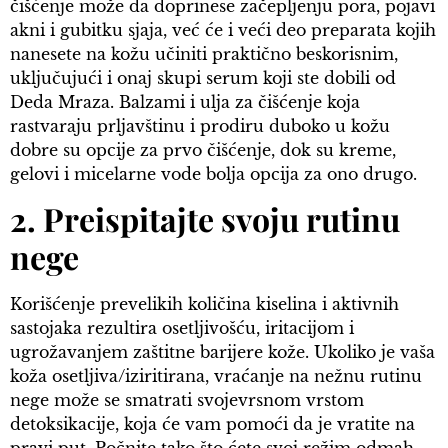
čišćenje može da doprinese začepljenju pora, pojavi
akni i gubitku sjaja, već će i veći deo preparata kojih
nanesete na kožu učiniti praktično beskorisnim,
uključujući i onaj skupi serum koji ste dobili od
Deda Mraza. Balzami i ulja za čišćenje koja
rastvaraju prljavštinu i prodiru duboko u kožu
dobre su opcije za prvo čišćenje, dok su kreme,
gelovi i micelarne vode bolja opcija za ono drugo.
2. Preispitajte svoju rutinu
nege
Korišćenje prevelikih količina kiselina i aktivnih
sastojaka rezultira osetljivošću, iritacijom i
ugrožavanjem zaštitne barijere kože. Ukoliko je vaša
koža osetljiva/iziritirana, vraćanje na nežnu rutinu
nege može se smatrati svojevrsnom vrstom
detoksikacije, koja će vam pomoći da je vratite na