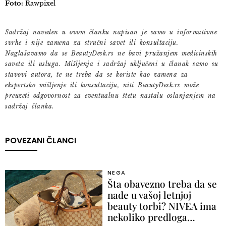
Foto:
Rawpixel
Sadržaj naveden u ovom članku napisan je samo u informativne
svrhe i nije zamena za stručni savet ili konsultaciju.
Naglašavamo da se BeautyDesk.rs ne bavi pružanjem medicinskih
saveta ili usluga. Mišljenja i sadržaj uključeni u članak samo su
stavovi autora, te ne treba da se koriste kao zamena za
ekspertsko mišljenje ili konsultaciju, niti BeautyDesk.rs može
preuzeti odgovornost za eventualnu štetu nastalu oslanjanjem na
sadržaj članka.
POVEZANI ČLANCI
NEGA
Šta obavezno treba da se
nađe u vašoj letnjoj
beauty torbi? NIVEA ima
nekoliko predloga…