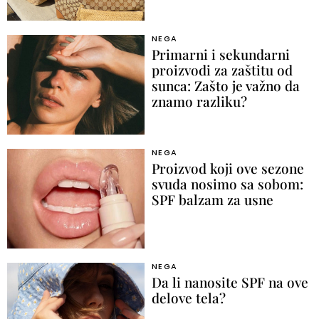
NEGA
Primarni i sekundarni
proizvodi za zaštitu od
sunca: Zašto je važno da
znamo razliku?
NEGA
Proizvod koji ove sezone
svuda nosimo sa sobom:
SPF balzam za usne
NEGA
Da li nanosite SPF na ove
delove tela?