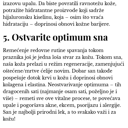
izazovu upalu. Da biste povratili ravnotežu kože,
potražite hidratantne proizvode koji sadrže
hijaluronsku kiselinu, koja – osim što vraća
hidrataciju – doprinosi obnovi kožne barijere.
5. Ostvarite optimum sna
Remećenje redovne rutine spavanja tokom
praznika još je jedna loša stvar za kožu. Tokom sna,
naša koža prelazi u režim regeneracije, zamenjujući
oštećene/mrtve ćelije novim. Dobar san takođe
pospešuje dotok krvi u kožu i doprinosi obnovi
kolagena i elastina. Neostvarivanje optimuma – tih
dragocenih sati (najmanje osam sati, poželjno je i
više) – remeti sve ove vitalne procese, te povećava
upale i pogoršava akne, ekcem, psorijazu i alergije.
San je najbolji prirodni lek, a to svakako važi i za
kožu!