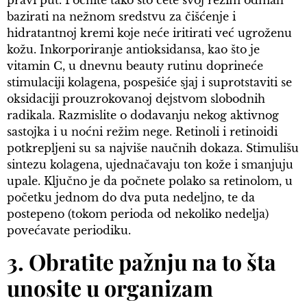
pravi put. Počnite tako što ćete svoj režim odmah
bazirati na nežnom sredstvu za čišćenje i
hidratantnoj kremi koje neće iritirati već ugroženu
kožu. Inkorporiranje antioksidansa, kao što je
vitamin C, u dnevnu beauty rutinu doprineće
stimulaciji kolagena, pospešiće sjaj i suprotstaviti se
oksidaciji prouzrokovanoj dejstvom slobodnih
radikala. Razmislite o dodavanju nekog aktivnog
sastojka i u noćni režim nege. Retinoli i retinoidi
potkrepljeni su sa najviše naučnih dokaza. Stimulišu
sintezu kolagena, ujednačavaju ton kože i smanjuju
upale. Ključno je da počnete polako sa retinolom, u
početku jednom do dva puta nedeljno, te da
postepeno (tokom perioda od nekoliko nedelja)
povećavate periodiku.
3. Obratite pažnju na to šta
unosite u organizam