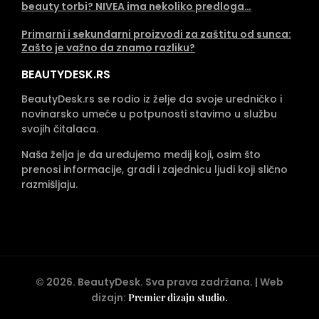
beauty torbi? NIVEA ima nekoliko predloga…
Primarni i sekundarni proizvodi za zaštitu od sunca:
Zašto je važno da znamo razliku?
BEAUTYDESK.RS
BeautyDesk.rs se rodio iz želje da svoje uredničko i
novinarsko umeće u potpunosti stavimo u službu
svojih čitalaca.
Naša želja je da uređujemo medij koji, osim što
prenosi informacije, gradi i zajednicu ljudi koji slično
razmišljaju.
©
2026
. BeautyDesk. Sva prava zadržana. | Web
dizajn:
Premier dizajn studio
.