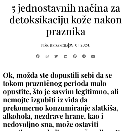
5 jednostavnih načina za
detoksikaciju kože nakon
praznika
05. 01. 2024.
PIŠE:
REDAKCIJA
Ok, možda ste dopustili sebi da se
tokom prazničnog perioda malo
opustite, što je sasvim legitimno, ali
nemojte izgubiti iz vida da
prekomerno konzumiranje slatkiša,
alkohola, nezdrave hrane, kao i
nedovoljno sna, može ostaviti