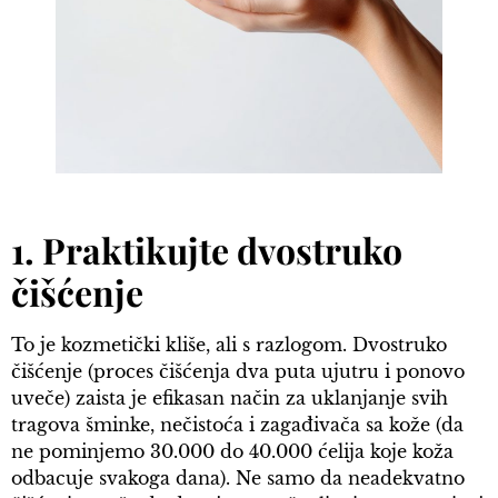
1. Praktikujte dvostruko
čišćenje
To je kozmetički kliše, ali s razlogom. Dvostruko
čišćenje (proces čišćenja dva puta ujutru i ponovo
uveče) zaista je efikasan način za uklanjanje svih
tragova šminke, nečistoća i zagađivača sa kože (da
ne pominjemo 30.000 do 40.000 ćelija koje koža
odbacuje svakoga dana). Ne samo da neadekvatno