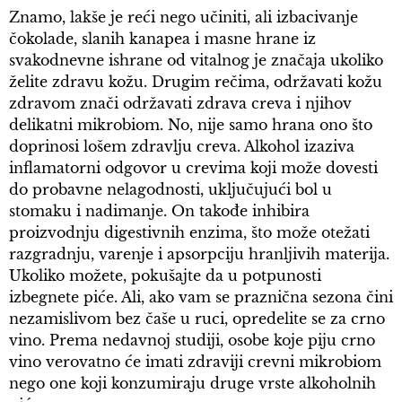
Znamo, lakše je reći nego učiniti, ali izbacivanje
čokolade, slanih kanapea i masne hrane iz
svakodnevne ishrane od vitalnog je značaja ukoliko
želite zdravu kožu. Drugim rečima, održavati kožu
zdravom znači održavati zdrava creva i njihov
delikatni mikrobiom. No, nije samo hrana ono što
doprinosi lošem zdravlju creva. Alkohol izaziva
inflamatorni odgovor u crevima koji može dovesti
do probavne nelagodnosti, uključujući bol u
stomaku i nadimanje. On takođe inhibira
proizvodnju digestivnih enzima, što može otežati
razgradnju, varenje i apsorpciju hranljivih materija.
Ukoliko možete, pokušajte da u potpunosti
izbegnete piće. Ali, ako vam se praznična sezona čini
nezamislivom bez čaše u ruci, opredelite se za crno
vino. Prema nedavnoj studiji, osobe koje piju crno
vino verovatno će imati zdraviji crevni mikrobiom
nego one koji konzumiraju druge vrste alkoholnih