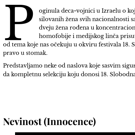
P
oginula deca-vojnici u Izraelu o ko
silovanih žena svih nacionalnosti s
dveju žena rođena u koncentracion
homofobije i medijskog linča pris
od tema koje nas očekuju u okviru festivala 18.
pravo u stomak.
Predstavljamo neke od naslova koje sasvim sig
da kompletnu selekciju koju donosi 18. Slobod
Nevinost (Innocence)