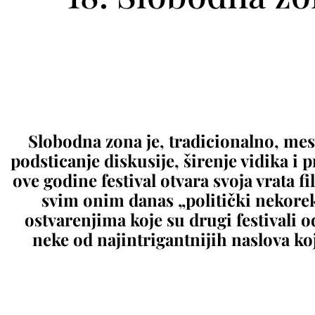
Slobodna zona je, tradicionalno, mes
podsticanje diskusije, širenje vidika i pr
ove godine festival otvara svoja vrata 
svim onim danas „politički nekore
ostvarenjima koje su drugi festivali o
neke od najintrigantnijih naslova ko