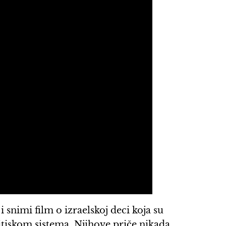
 snimi film o izraelskoj deci koja su
ritiskom sistema. Njihove priče nikada