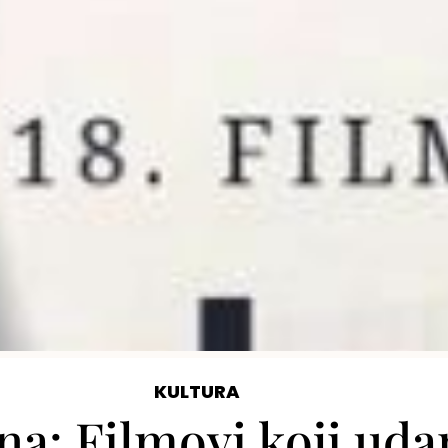
KULTURA
na: Filmovi koji ud