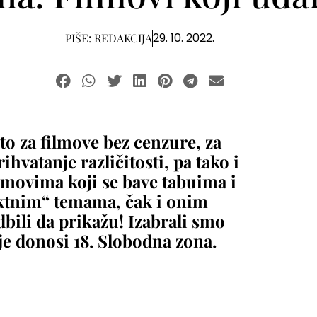
29. 10. 2022.
PIŠE:
REDAKCIJA
to za filmove bez cenzure, za
ihvatanje različitosti, pa tako i
filmovima koji se bave tabuima i
ktnim“ temama, čak i onim
dbili da prikažu! Izabrali smo
je donosi 18. Slobodna zona.