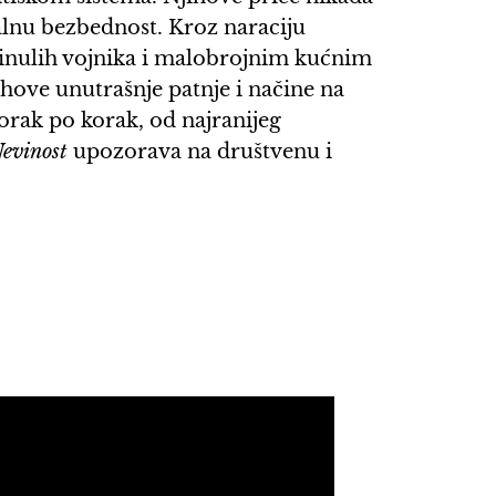
nalnu bezbednost. Kroz naraciju
inulih vojnika i malobrojnim kućnim
ihove unutrašnje patnje i načine na
 korak po korak, od najranijeg
evinost
upozorava na društvenu i