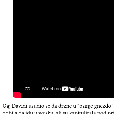
Gaj Davidi usudio se da drzne u “osinje gnezdo” i
odbila da idu u vojsku, ali su kapitulirala pod p