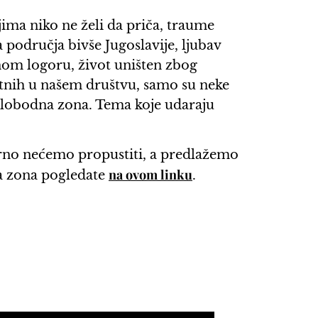
jima niko ne želi da priča, traume
a područja bivše Jugoslavije, ljubav
om logoru, život uništen zbog
utnih u našem društvu, samo su neke
 Slobodna zona. Tema koje udaraju
urno nećemo propustiti, a predlažemo
na ovom linku
na zona pogledate
.