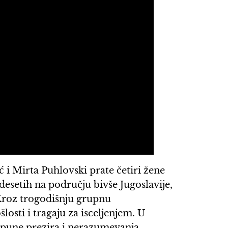
 Mirta Puhlovski prate četiri žene
desetih na području bivše Jugoslavije,
 Kroz trogodišnju grupnu
osti i tragaju za isceljenjem. U
 pune prezira i nerazumevanja,