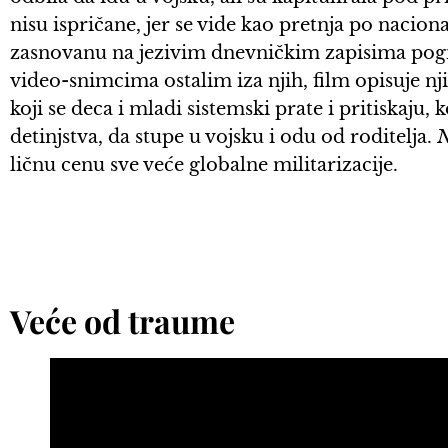
nisu ispričane, jer se vide kao pretnja po nacio
zasnovanu na jezivim dnevničkim zapisima pog
video-snimcima ostalim iza njih, film opisuje nj
koji se deca i mladi sistemski prate i pritiskaju,
detinjstva, da stupe u vojsku i odu od roditelja.
N
ličnu cenu sve veće globalne militarizacije.
Veće od traume