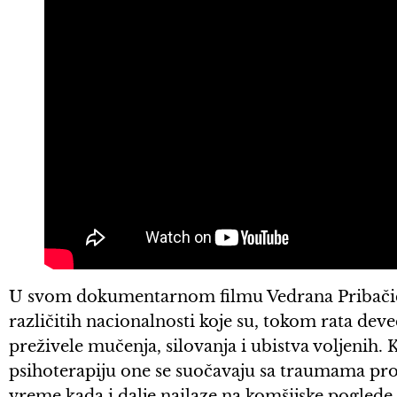
U svom dokumentarnom filmu Vedrana Pribačić i
različitih nacionalnosti koje su, tokom rata deve
preživele mučenja, silovanja i ubistva voljenih.
psihoterapiju one se suočavaju sa traumama prošl
vreme kada i dalje nailaze na komšijske poglede