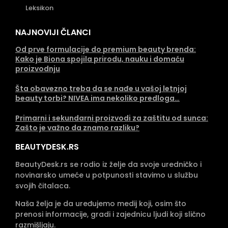
Leksikon
NAJNOVIJI ČLANCI
Od prve formulacije do premium beauty brenda:
Kako je Biona spojila prirodu, nauku i domaću
proizvodnju
Šta obavezno treba da se nađe u vašoj letnjoj
beauty torbi? NIVEA ima nekoliko predloga…
Primarni i sekundarni proizvodi za zaštitu od sunca:
Zašto je važno da znamo razliku?
BEAUTYDESK.RS
BeautyDesk.rs se rodio iz želje da svoje uredničko i
novinarsko umeće u potpunosti stavimo u službu
svojih čitalaca.
Naša želja je da uređujemo medij koji, osim što
prenosi informacije, gradi i zajednicu ljudi koji slično
razmišljaju.