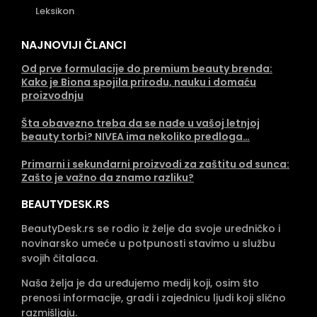
Leksikon
NAJNOVIJI ČLANCI
Od prve formulacije do premium beauty brenda:
Kako je Biona spojila prirodu, nauku i domaću
proizvodnju
Šta obavezno treba da se nađe u vašoj letnjoj
beauty torbi? NIVEA ima nekoliko predloga…
Primarni i sekundarni proizvodi za zaštitu od sunca:
Zašto je važno da znamo razliku?
BEAUTYDESK.RS
BeautyDesk.rs se rodio iz želje da svoje uredničko i
novinarsko umeće u potpunosti stavimo u službu
svojih čitalaca.
Naša želja je da uređujemo medij koji, osim što
prenosi informacije, gradi i zajednicu ljudi koji slično
razmišljaju.