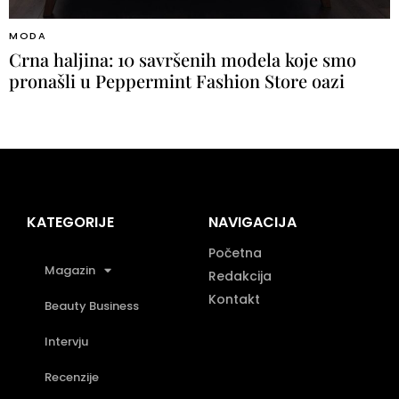
MODA
Crna haljina: 10 savršenih modela koje smo
pronašli u Peppermint Fashion Store oazi
KATEGORIJE
NAVIGACIJA
Početna
Magazin
Redakcija
Kontakt
Beauty Business
Intervju
Recenzije