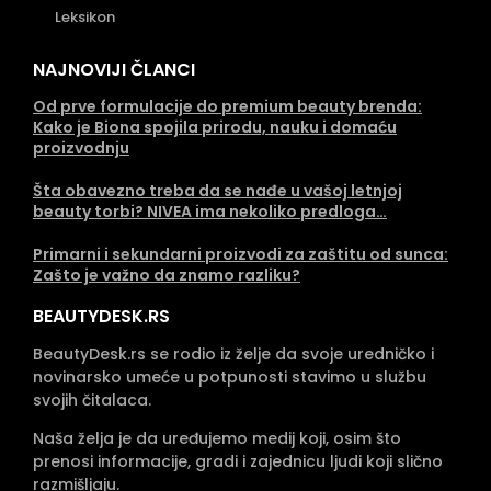
Leksikon
NAJNOVIJI ČLANCI
Od prve formulacije do premium beauty brenda:
Kako je Biona spojila prirodu, nauku i domaću
proizvodnju
Šta obavezno treba da se nađe u vašoj letnjoj
beauty torbi? NIVEA ima nekoliko predloga…
Primarni i sekundarni proizvodi za zaštitu od sunca:
Zašto je važno da znamo razliku?
BEAUTYDESK.RS
BeautyDesk.rs se rodio iz želje da svoje uredničko i
novinarsko umeće u potpunosti stavimo u službu
svojih čitalaca.
Naša želja je da uređujemo medij koji, osim što
prenosi informacije, gradi i zajednicu ljudi koji slično
razmišljaju.