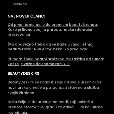
Leksikon
NAJNOVIJI ČLANCI
Od prve formulacije do premium beauty brenda:
Kako je Biona spojila prirodu, nauku i domaću
proizvodnju
Šta obavezno treba da se nađe u vašoj letnjoj
beauty torbi? NIVEA ima nekoliko predloga…
Primarni i sekundarni proizvodi za zaštitu od sunca:
Zašto je važno da znamo razliku?
BEAUTYDESK.RS
BeautyDesk.rs se rodio iz želje da svoje uredničko i
novinarsko umeće u potpunosti stavimo u službu
svojih čitalaca.
Naša želja je da uređujemo medij koji, osim što
prenosi informacije, gradi i zajednicu ljudi koji slično
razmišljaju.