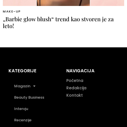
MAKE-UP
„Barbie glow blush“ trend kao stvoren je za
leto!
KATEGORIJE
NAVIGACIJA
Početna
Magazin
Redakcija
Kontakt
Beauty Business
Intervju
Recenzije