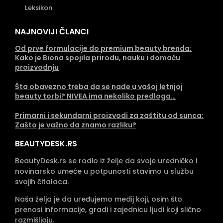
Leksikon
NAJNOVIJI ČLANCI
Od prve formulacije do premium beauty brenda:
Kako je Biona spojila prirodu, nauku i domaću
proizvodnju
Šta obavezno treba da se nađe u vašoj letnjoj
beauty torbi? NIVEA ima nekoliko predloga…
Primarni i sekundarni proizvodi za zaštitu od sunca:
Zašto je važno da znamo razliku?
BEAUTYDESK.RS
BeautyDesk.rs se rodio iz želje da svoje uredničko i
novinarsko umeće u potpunosti stavimo u službu
svojih čitalaca.
Naša želja je da uređujemo medij koji, osim što
prenosi informacije, gradi i zajednicu ljudi koji slično
razmišljaju.