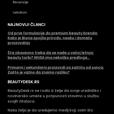
Recenzije
Leksikon
NAJNOVIJI ČLANCI
Od prve formulacije do premium beauty brenda:
Kako je Biona spojila prirodu, nauku i domaću
proizvodnju
Šta obavezno treba da se nađe u vašoj letnjoj
beauty torbi? NIVEA ima nekoliko predloga…
Primarni i sekundarni proizvodi za zaštitu od sunca:
Zašto je važno da znamo razliku?
BEAUTYDESK.RS
BeautyDesk.rs se rodio iz želje da svoje uredničko i
novinarsko umeće u potpunosti stavimo u službu
svojih čitalaca.
Naša želja je da uređujemo medij koji, osim što