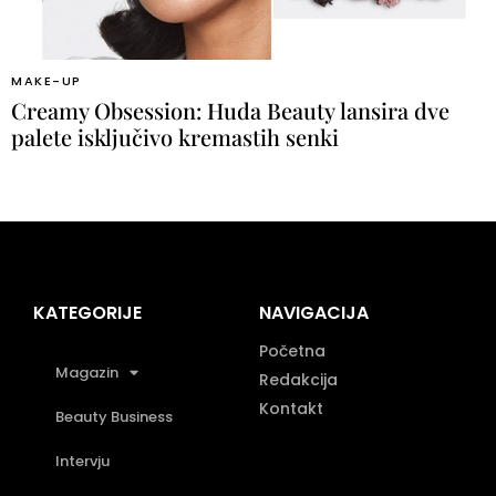
MAKE-UP
Creamy Obsession: Huda Beauty lansira dve
palete isključivo kremastih senki
KATEGORIJE
NAVIGACIJA
Početna
Magazin
Redakcija
Kontakt
Beauty Business
Intervju