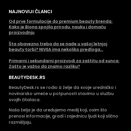
NAJNOVIJI ČLANCI
Od prve formulacije do premium beauty brenda:
Kako je Biona spojila prirodu, nauku i domaću
proizvodnju
Šta obavezno treba da se nađe u vašoj letnjoj
beauty torbi? NIVEA ima nekoliko predloga…
Primarni i sekundarni proizvodi za zaštitu od sunca:
Zašto je važno da znamo razliku?
BEAUTYDESK.RS
BeautyDesk.rs se rodio iz želje da svoje uredničko i
novinarsko umeće u potpunosti stavimo u službu
svojih čitalaca.
Naša želja je da uređujemo medij koji, osim što
prenosi informacije, gradi i zajednicu ljudi koji slično
razmišljaju.