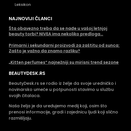
Leksikon
NAJNOVIJI ČLANCI
Šta obavezno treba da se nađe u vašoj letnjoj
beauty torbi? NIVEA ima nekoliko predloga…
Primarni i sekundarni proizvodi za zaštitu od sunca:
Zašto je važno da znamo razliku?
„Kitten perfumes“ najnežniji su mirisni trend sezone
BEAUTYDESK.RS
BeautyDesk.rs se rodio iz želje da svoje uredničko i
novinarsko umeće u potpunosti stavimo u službu
svojih čitalaca.
Naša želja je da uređujemo medij koji, osim što
prenosi informacije, gradi i zajednicu ljudi koji slično
razmišljaju.