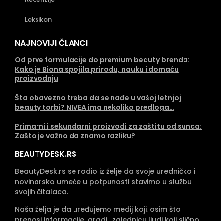
Leksikon
NAJNOVIJI ČLANCI
Od prve formulacije do premium beauty brenda:
Kako je Biona spojila prirodu, nauku i domaću
proizvodnju
Šta obavezno treba da se nađe u vašoj letnjoj
beauty torbi? NIVEA ima nekoliko predloga…
Primarni i sekundarni proizvodi za zaštitu od sunca:
Zašto je važno da znamo razliku?
BEAUTYDESK.RS
BeautyDesk.rs se rodio iz želje da svoje uredničko i
novinarsko umeće u potpunosti stavimo u službu
svojih čitalaca.
Naša želja je da uređujemo medij koji, osim što
prenosi informacije, gradi i zajednicu ljudi koji slično