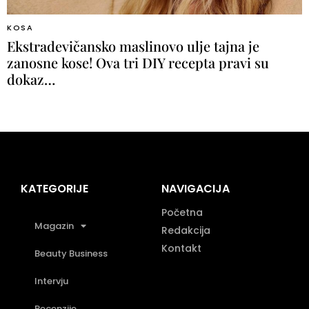
KOSA
Ekstradevičansko maslinovo ulje tajna je
zanosne kose! Ova tri DIY recepta pravi su
dokaz…
KATEGORIJE
NAVIGACIJA
Početna
Magazin
Redakcija
Kontakt
Beauty Business
Intervju
Recenzije