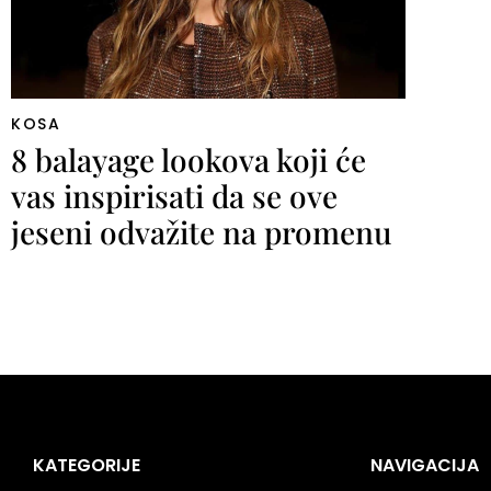
KOSA
8 balayage lookova koji će
vas inspirisati da se ove
jeseni odvažite na promenu
KATEGORIJE
NAVIGACIJA