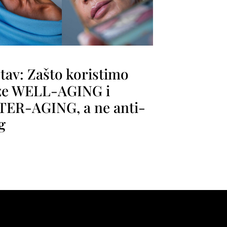
tav: Zašto koristimo
ze WELL-AGING i
ER-AGING, a ne anti-
g