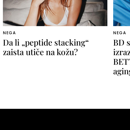
NEGA
NEGA
Da li „peptide stacking“
BD s
zaista utiče na kožu?
izra
BETT
agin