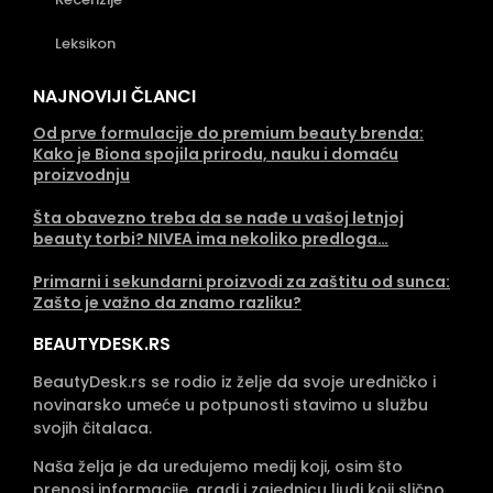
Leksikon
NAJNOVIJI ČLANCI
Od prve formulacije do premium beauty brenda:
Kako je Biona spojila prirodu, nauku i domaću
proizvodnju
Šta obavezno treba da se nađe u vašoj letnjoj
beauty torbi? NIVEA ima nekoliko predloga…
Primarni i sekundarni proizvodi za zaštitu od sunca:
Zašto je važno da znamo razliku?
BEAUTYDESK.RS
BeautyDesk.rs se rodio iz želje da svoje uredničko i
novinarsko umeće u potpunosti stavimo u službu
svojih čitalaca.
Naša želja je da uređujemo medij koji, osim što
prenosi informacije, gradi i zajednicu ljudi koji slično