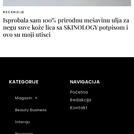
RECENZIJE
Isprobala sam 100% prirodnu mešavinu ulja za
negu suve kože lica sa SKINOLOGY potpisom i
ovo su moji utisci
KATEGORIJE
NAVIGACIJA
Početna
Magazin
Redakcija
Kontakt
Beauty Business
Intervju
Recenzije