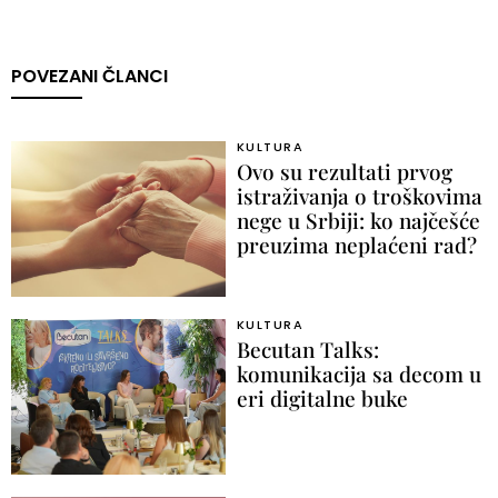
POVEZANI ČLANCI
KULTURA
Ovo su rezultati prvog
istraživanja o troškovima
nege u Srbiji: ko najčešće
preuzima neplaćeni rad?
KULTURA
Becutan Talks:
komunikacija sa decom u
eri digitalne buke