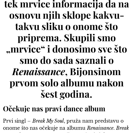
tek mrvice informacija da na
osnovu njih sklope kakvu-
takvu sliku o onome što
priprema. Skupili smo
„mrvice“ i donosimo sve što
smo do sada saznali o
Renaissance
, Bijonsinom
prvom solo albumu nakon
šest godina.
Očekuje nas pravi dance album
Prvi singl –
Break My Soul
, pruža nam predstavu o
onome što nas očekuje na albumu
Renaissance
.
Break