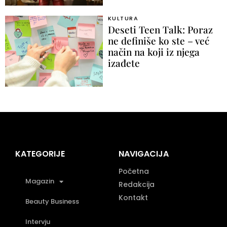
KULTURA
Deseti Teen Talk: Poraz
ne definiše ko ste – već
način na koji iz njega
izađete
KATEGORIJE
NAVIGACIJA
Početna
Magazin
Redakcija
Kontakt
Beauty Business
Intervju