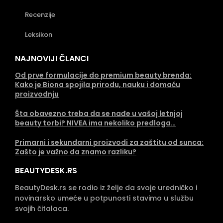
Recenzije
Leksikon
NAJNOVIJI ČLANCI
Od prve formulacije do premium beauty brenda:
Kako je Biona spojila prirodu, nauku i domaću
proizvodnju
Šta obavezno treba da se nađe u vašoj letnjoj
beauty torbi? NIVEA ima nekoliko predloga…
Primarni i sekundarni proizvodi za zaštitu od sunca:
Zašto je važno da znamo razliku?
BEAUTYDESK.RS
BeautyDesk.rs se rodio iz želje da svoje uredničko i
novinarsko umeće u potpunosti stavimo u službu
svojih čitalaca.