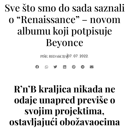
Sve što smo do sada saznali
o “Renaissance” – novom
albumu koji potpisuje
Beyonce
07. 07. 2022.
PIŠE:
REDAKCIJA
R’n’B kraljica nikada ne
odaje unapred previše o
svojim projektima,
ostavljajući obožavaocima