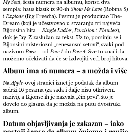
My Soul
, šesta numera na albumu, koristi dva
sempla: haus klasik iz 90-ih
Show Me Love
(Robina S)
i
Explode
(Big Freedia). Pesmu je producirao The-
Dream (koji je učestvovao u stvaranju tri najveća
Bijonsina hita –
Single Ladies
,
Partition
i
Flawless
),
dok je Jay-Z zaslužan za tekst. Uz to, pominju se i
Bijonsini misteriozni „renesansni setovi“, svaki pod
nazivom
Poza
– od
Pose 1
do
Pose 4
. Sve to znači da
možemo očekivati da će se izdvojiti veći broj hitova.
Album ima 16 numera – a možda i više
Na
Apple-
ovoj
stranici iznet je podatak da album
sadrži 16 pesama (za sada i dalje nisu otkriveni
nazivi), a Bijonse ih je nazvala „čin prvi“, što je
dovelo do glasina da je možda na putu dvostruki
album.
Datum objavljivanja je zakazan – iako
postoji šansa da album čujemo i ranije