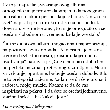
Uz to je napisala: „Stvaranje ovog albuma
omogućilo mi je prostor da sanjam i da pobegmen
od realnosti tokom perioda koji je bio strašan za ceo
svet“, napisala je na mreži misleći na period lock-
down-a u vreme korone. „To mi je omogućilo da se
osećam slobodnom u vremenu kada je sve stalo.”
Čini se da bi ovaj album mogao imati najbezbrižniji,
najpozitivniji zvuk do sada. „Namera mi je bila da
stvorim bezbedno mesto, prostor u kojem nema
osuđivanja“, nastavila je. „Gde ćemo biti oslobođeni
od perfekcionizma i preteranog razmišljanja. Mesto
za vrištanje, opuštanje, buđenje osećaja slobode. Bilo
je to prelepo istraživanje. Nadam se da ćete pronaći
radost u mojoj muzici. Nadam se da će vas
inspirisati na pokret. I da ćete se osećati jedinstveno,
snažno i seksi – baš kakvi i jeste.”
Foto: Instagram / @beyonce