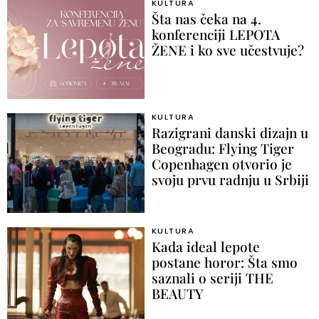
KULTURA
Šta nas čeka na 4.
konferenciji LEPOTA
ŽENE i ko sve učestvuje?
KULTURA
Razigrani danski dizajn u
Beogradu: Flying Tiger
Copenhagen otvorio je
svoju prvu radnju u Srbiji
KULTURA
Kada ideal lepote
postane horor: Šta smo
saznali o seriji THE
BEAUTY