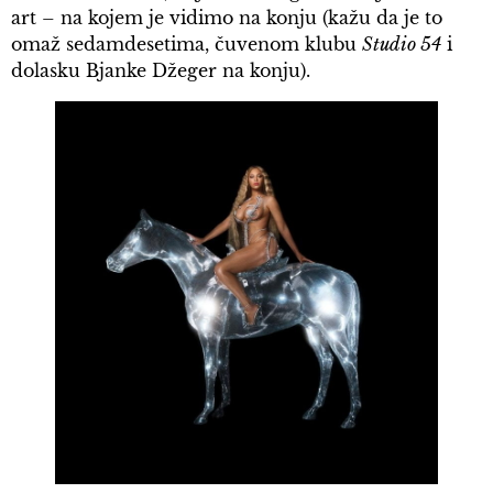
art – na kojem je vidimo na konju (kažu da je to
omaž sedamdesetima, čuvenom klubu
Studio 54
i
dolasku Bjanke Džeger na konju).