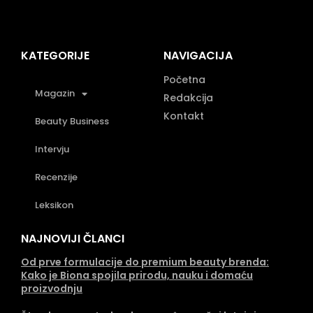
KATEGORIJE
NAVIGACIJA
Početna
Magazin
Redakcija
Kontakt
Beauty Business
Intervju
Recenzije
Leksikon
NAJNOVIJI ČLANCI
Od prve formulacije do premium beauty brenda:
Kako je Biona spojila prirodu, nauku i domaću
proizvodnju