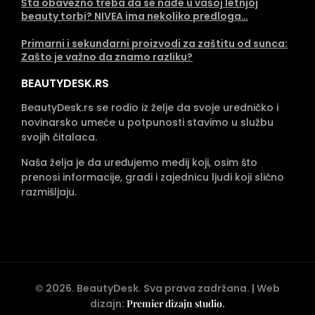
Šta obavezno treba da se nađe u vašoj letnjoj
beauty torbi? NIVEA ima nekoliko predloga…
Primarni i sekundarni proizvodi za zaštitu od sunca:
Zašto je važno da znamo razliku?
BEAUTYDESK.RS
BeautyDesk.rs se rodio iz želje da svoje uredničko i
novinarsko umeće u potpunosti stavimo u službu
svojih čitalaca.
Naša želja je da uređujemo medij koji, osim što
prenosi informacije, gradi i zajednicu ljudi koji slično
razmišljaju.
©
2026
. BeautyDesk. Sva prava zadržana. | Web
dizajn:
Premier dizajn studio
.