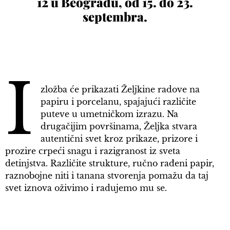
12 u Beogradu, od 15. do 23.
septembra.
I
zložba će prikazati Željkine radove na
papiru i porcelanu, spajajući različite
puteve u umetničkom izrazu. Na
drugačijim površinama, Željka stvara
autentični svet kroz prikaze, prizore i
prozire crpeći snagu i razigranost iz sveta
detinjstva. Različite strukture, ručno rađeni papir,
raznobojne niti i tanana stvorenja pomažu da taj
svet iznova oživimo i radujemo mu se.