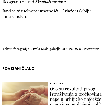
Beogradu za rad
Skupljači svetlosti
.
Bavi se vizuelnom umetnošću. Izlaže u Srbiji i
inostranstvu.
Tekst i fotografije: Hvala Mala galerija ULUPUDS-a i Preventer.
POVEZANI ČLANCI
KULTURA
Ovo su rezultati prvog
istraživanja o troškovima
nege u Srbiji: ko najčešće
preuzima neplaćeni rad?