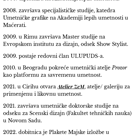
2008. završava specijalističke studije, katedra
Umetničke grafike na Akademiji lepih umetnosti u
Maćerati.
2009. u Rimu završava Master studije na
Evropskom institutu za dizajn, odsek Show Stylist.
2009. postaje redovni član ULUPUDS-a.
2010. u Beogradu pokreće umetnički atelje
Prozor
kao platformu za savremenu umetnost.
Atelier ZeM
2021. u Cirihu otvara
, atelje/ galeriju za
primenjenu i likovnu umetnost.
2021. završava umetničke doktorske studije na
odseku za Scenski dizajn (Fakultet tehničkih nauka)
u Novom Sadu.
2022. dobitnica je Plakete Majske izložbe u