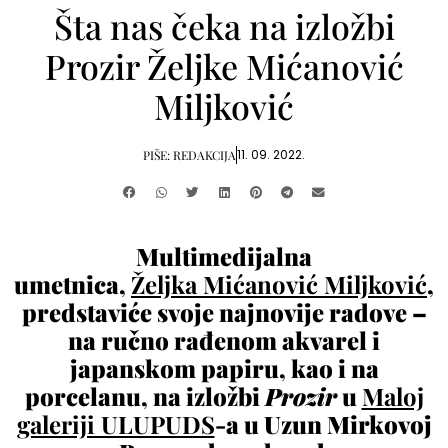
Šta nas čeka na izložbi
Prozir Željke Mićanović
Miljković
11. 09. 2022.
PIŠE:
REDAKCIJA
Multimedijalna
umetnica,
Željka Mićanović Miljković
,
predstaviće svoje najnovije radove –
na ručno rađenom akvarel i
japanskom papiru, kao i na
porcelanu, na izložbi
Prozir
u
Maloj
galeriji ULUPUDS
-a u Uzun Mirkovoj