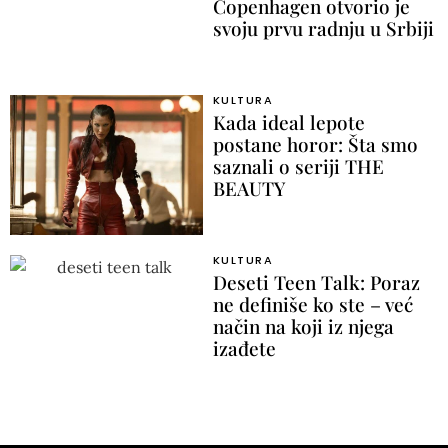
Copenhagen otvorio je
svoju prvu radnju u Srbiji
KULTURA
Kada ideal lepote
postane horor: Šta smo
saznali o seriji THE
BEAUTY
KULTURA
Deseti Teen Talk: Poraz
ne definiše ko ste – već
način na koji iz njega
izađete