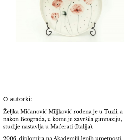
O autorki:
Željka Mičanović Miljković rođena je u Tuzli, a
nakon Beograda, u kome je završila gimnaziju,
studije nastavlja u Maćerati (Italija).
2006. diplomira na Akademiji lepih umetnosti.